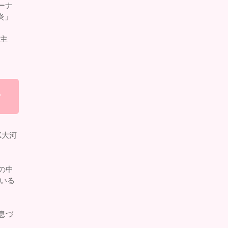
ーナ
炎」
W主
?
K大河
の中
いる
息づ