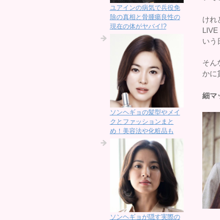
ユアインの病気で兵役免
除の真相と骨腫瘍良性の
けれ
現在の体がヤバイ!?
LIV
いう
そん
かに
細マ
ソンヘギョの髪型やメイ
クとファッションまと
め！美容法や化粧品も
ソンヘギョが隠す実際の