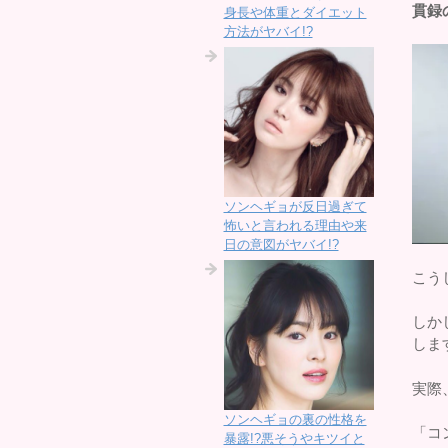
貫録
身長や体重とダイエット
方法がヤバイ!?
ソンヘギョが反日過ぎて
怖いと言われる理由や来
日の意図がヤバイ!?
こう
しか
しま
実際
ソンヘギョの裏の性格を
「コ
暴露!?悪そうやキツイと