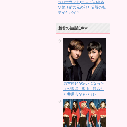
⇒ローランド(ホスト)の本名
や整形前の元の顔と父親の職
業がヤバイ!?
新着の芸能記事☆
東方神起が嫌いになった
人が激増！理由に隠され
た共通点がヤバイ!?