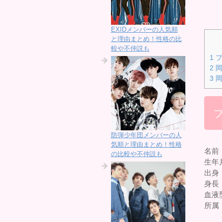
EXIDメンバーの人気順
と理由まとめ！性格の比
較や不仲説も
1
プ
2
岡
3
岡
防弾少年団メンバーの人
気順と理由まとめ！性格
名前
の比較や不仲説も
生年月
出身
身長：
血液
所属