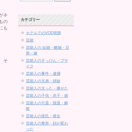
がネ
カテゴリー
もの
にも
ホテルでのVOD視聴
芸能
芸能人の 結婚・離婚・旦
那・嫁
、そ
芸能人のすっぴん・ブサ
イク
芸能人の事件・逮捕
芸能人の兄弟・姉妹
芸能人の太った・痩せた
芸能人の子供・息子・娘
芸能人の引退・脱退・解
散
芸能人の彼氏・彼女
芸能人の整形・顔が変わ
った