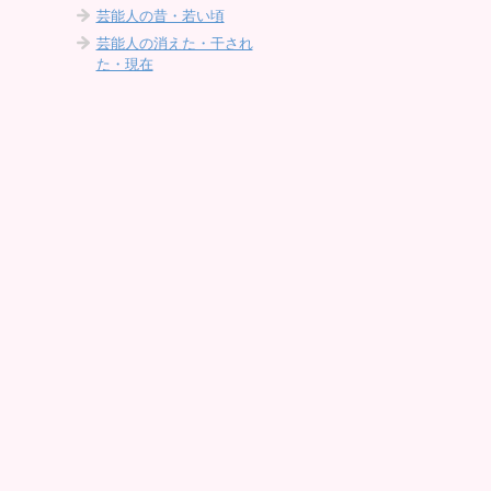
芸能人の昔・若い頃
芸能人の消えた・干され
た・現在