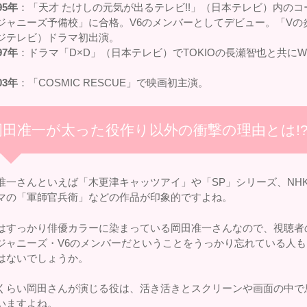
95年
：「天才 たけしの元気が出るテレビ!!」（日本テレビ）内のコ
ジャニーズ予備校」に合格。V6のメンバーとしてデビュー。「Vの
ジテレビ）ドラマ初出演。
97年
：ドラマ「D×D」（日本テレビ）でTOKIOの長瀬智也と共に
03年
：「COSMIC RESCUE」で映画初主演。
岡田准一が太った役作り以外の衝撃の理由とは!
准一さんといえば「木更津キャッツアイ」や「SP」シリーズ、NH
マの「軍師官兵衛」などの作品が印象的ですよね。
はすっかり俳優カラーに染まっている岡田准一さんなので、視聴者
ジャニーズ・V6のメンバーだということをうっかり忘れている人も
はないでしょうか。
くらい岡田さんが演じる役は、活き活きとスクリーンや画面の中で
いますよね。