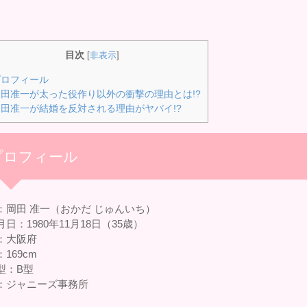
目次
[
非表示
]
ロフィール
田准一が太った役作り以外の衝撃の理由とは!?
田准一が結婚を反対される理由がヤバイ!?
プロフィール
：岡田 准一（おかだ じゅんいち）
日：1980年11月18日（35歳）
：大阪府
169cm
型：B型
：ジャニーズ事務所