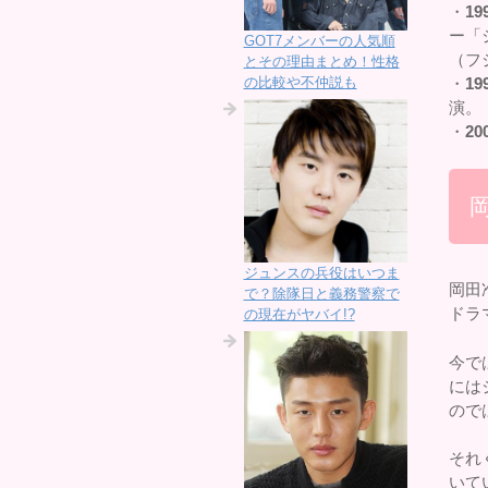
・
19
ー「
GOT7メンバーの人気順
（フ
とその理由まとめ！性格
の比較や不仲説も
・
19
演。
・
20
ジュンスの兵役はいつま
岡田
で？除隊日と義務警察で
ドラ
の現在がヤバイ!?
今で
には
ので
それ
いて