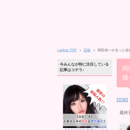
i-article TOP
芸能
岡田准一が太った役
今みんなが特に注目している
岡
記事はコチラ♪
婚
[
芸能
]
最終更