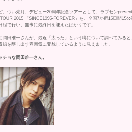
ど、つい先月、デビュー20周年記念ツアーとして、ラブセンpresents
E TOUR 2015 「SINCE1995-FOREVER」を、全国7か所15日間15
日程で行い、無事に最終日を迎えたばかりです。
な岡田准一さんが、最近「太った」という噂について調べてみると
貫録を醸し出す雰囲気に変貌しているように見えました。
ッチョな岡田准一さん。