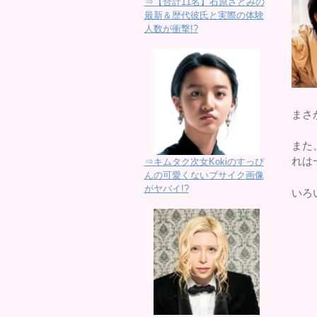
⇒【合計11名】石原さとみの
最新＆歴代彼氏と実際の体験
人数が衝撃!?
まさ
また
れは
⇒キムタク次女Kokiのすっぴ
んの可愛くないブサイク画像
がヤバイ!?
いろ