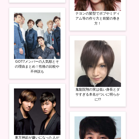
テヨンの髪型でボブやミディ
アム等の作り方と前髪の巻き
方！
GOT7メンバーの人気順とそ
の理由まとめ！性格の比較や
不仲説も
鬼龍院翔の実は低い身長とダ
サすぎる本名がついに明らか
に!?
東方神起が嫌いになった人が