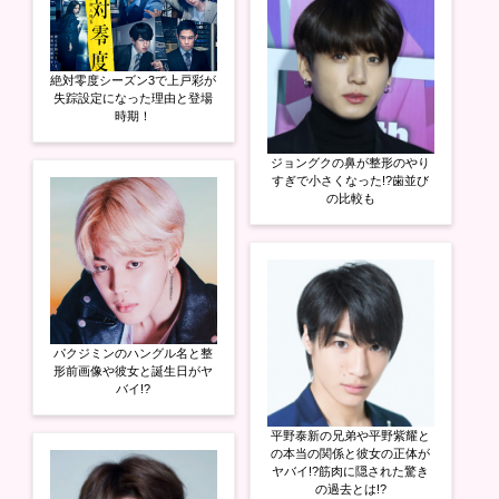
絶対零度シーズン3で上戸彩が
失踪設定になった理由と登場
時期！
ジョングクの鼻が整形のやり
すぎで小さくなった!?歯並び
の比較も
パクジミンのハングル名と整
形前画像や彼女と誕生日がヤ
バイ!?
平野泰新の兄弟や平野紫耀と
の本当の関係と彼女の正体が
ヤバイ!?筋肉に隠された驚き
の過去とは!?