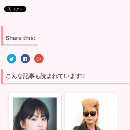
Share this:
ク
F
ク
リ
a
リ
ッ
c
ッ
ク
e
ク
し
b
し
て
o
て
こんな記事も読まれています!!
T
o
G
w
k
o
i
で
o
t
共
g
t
有
l
e
す
e
r
る
+
で
に
で
共
は
共
有
ク
有
(
リ
(
新
ッ
新
し
ク
し
い
し
い
ウ
て
ウ