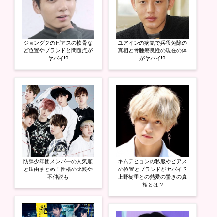
ジョングクのピアスの軟骨な
ユアインの病気で兵役免除の
ど位置やブランドと問題点が
真相と骨腫瘍良性の現在の体
ヤバイ!?
がヤバイ!?
防弾少年団メンバーの人気順
キムテヒョンの私服やピアス
と理由まとめ！性格の比較や
の位置とブランドがヤバイ!?
不仲説も
上野樹里との熱愛の驚きの真
相とは!?