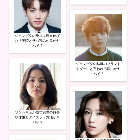
ジョングクの身長は現在伸び
た？実際とサバ読みの差がヤ
バイ!?
ジョングクの私服のブランド
やダサいと言われる理由がヤ
バイ!?
ソンヘギョが隠す実際の身長
や体重とダイエット方法がヤ
バイ!?