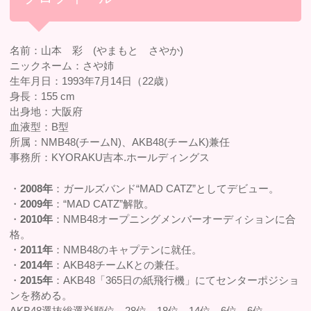
名前：山本 彩 (やまもと さやか)
ニックネーム：さや姉
生年月日：1993年7月14日（22歳）
身長：155 cm
出身地：大阪府
血液型：B型
所属：NMB48(チームN)、AKB48(チームK)兼任
事務所：KYORAKU吉本.ホールディングス
・
2008年
：ガールズバンド“MAD CATZ”としてデビュー。
・
2009年
：“MAD CATZ”解散。
・
2010年
：NMB48オープニングメンバーオーディションに合
格。
・
2011年
：NMB48のキャプテンに就任。
・
2014年
：AKB48チームKとの兼任。
・
2015年
：AKB48「365日の紙飛行機」にてセンターポジショ
ンを務める。
AKB48選抜総選挙順位 28位→18位→14位→6位→6位