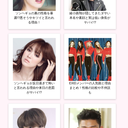
ィ
く
ィ
ン
だ
ン
ド
さ
ド
ウ
い
ウ
ソンヘギョの裏の性格を暴
綾小路翔が隠してきたダサい
で
(
で
開
新
開
露!?悪そうやキツイと言われ
本名や素顔と実は低い身長が
き
し
き
る理由！
ヤバイ!?
ま
い
ま
す
ウ
す
)
ィ
)
ン
ド
ウ
で
開
き
ま
す
)
ソンヘギョが反日過ぎて怖い
EXIDメンバーの人気順と理由
と言われる理由や来日の意図
まとめ！性格の比較や不仲説
がヤバイ!?
も