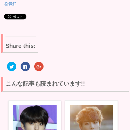
発覚!?
Share this:
ク
F
ク
リ
a
リ
ッ
c
ッ
ク
e
ク
し
b
し
て
o
て
こんな記事も読まれています!!
T
o
G
w
k
o
i
で
o
t
共
g
t
有
l
e
す
e
r
る
+
で
に
で
共
は
共
有
ク
有
(
リ
(
新
ッ
新
し
ク
し