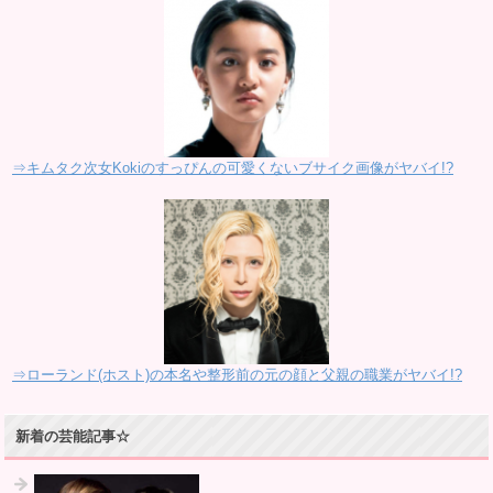
⇒キムタク次女Kokiのすっぴんの可愛くないブサイク画像がヤバイ!?
⇒ローランド(ホスト)の本名や整形前の元の顔と父親の職業がヤバイ!?
新着の芸能記事☆