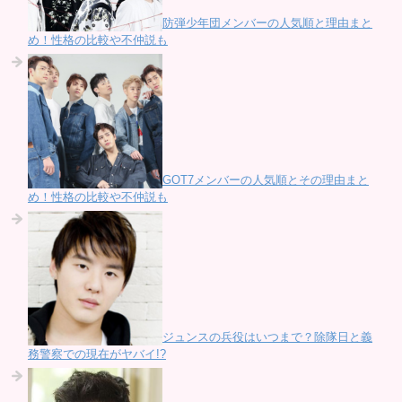
防弾少年団メンバーの人気順と理由まと
め！性格の比較や不仲説も
GOT7メンバーの人気順とその理由まと
め！性格の比較や不仲説も
ジュンスの兵役はいつまで？除隊日と義
務警察での現在がヤバイ!?