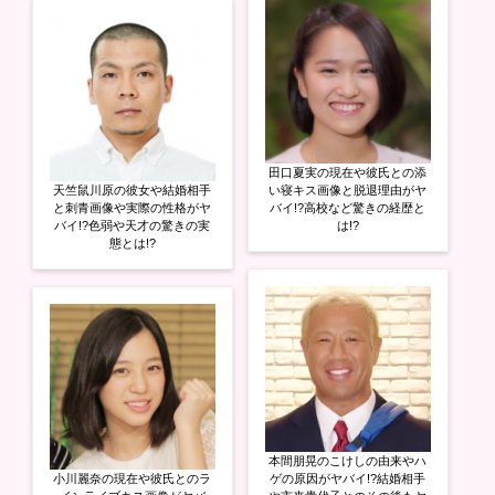
田口夏実の現在や彼氏との添
天竺鼠川原の彼女や結婚相手
い寝キス画像と脱退理由がヤ
と刺青画像や実際の性格がヤ
バイ!?高校など驚きの経歴と
バイ!?色弱や天才の驚きの実
は!?
態とは!?
本間朋晃のこけしの由来やハ
小川麗奈の現在や彼氏とのラ
ゲの原因がヤバイ!?結婚相手