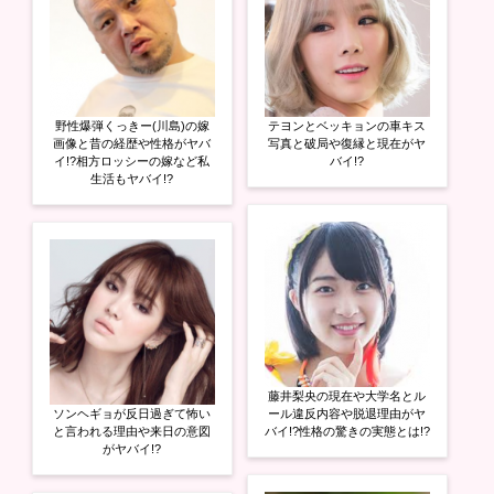
野性爆弾くっきー(川島)の嫁
テヨンとベッキョンの車キス
画像と昔の経歴や性格がヤバ
写真と破局や復縁と現在がヤ
イ!?相方ロッシーの嫁など私
バイ!?
生活もヤバイ!?
藤井梨央の現在や大学名とル
ソンヘギョが反日過ぎて怖い
ール違反内容や脱退理由がヤ
と言われる理由や来日の意図
バイ!?性格の驚きの実態とは!?
がヤバイ!?