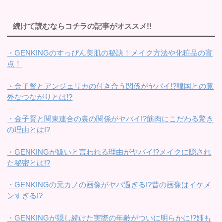
続けて読むならコチラの記事がオススメ!!
・GENKINGのすっぴん美肌の秘訣！メイク方法や化粧品の盲
点！
・金子賢とアンジェリカの付き合う関係がヤバイ!?韓国との意
外なつながりとは!?
・金子賢と関東連合の裏の関係がヤバイ!?筋肉にこだわる驚き
の理由とは!?
・GENKINGが嫌いと言われる理由がヤバイ!?メイクに隠され
た秘密とは!?
・GENKINGの元カノの画像がヤバ過ぎる!?昔の画像はイケメ
ンすぎる!?
・GENKINGが隠し続けた実際の年齢がついに明らかに!?姉も