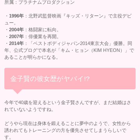
所属：プラチナムプロダクション
・
1996年
：北野武監督映画『キッズ・リターン』で主役デビ
ュー。
・
2004年
：格闘家に転向。
・
2007年
：俳優業を再開。
・
2014年
：「ベストボディジャパン2014東京大会」優勝。同
年、公式ブログで本名が「キム・ヒョン（KIM HYEON）」で
あることが明らかになる。
金子賢の彼女歴がヤバイ!?
今年で40歳を迎えるという金子賢さんですが、まだ結婚はさ
れていないようですね。
どうやら現在は身体を鍛えることに夢中のようで、女性から
誘われてもトレーニングの方を優先させてしまうらしいで
す。