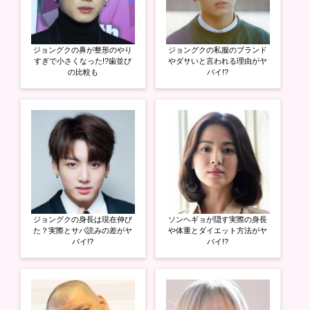
い
し
い
ウ
て
ウ
ィ
く
ィ
ン
だ
ン
ド
さ
ド
ウ
い
ウ
ジョングクの鼻が整形のやり
ジョングクの私服のブランド
で
(
で
開
新
開
すぎで小さくなった!?歯並び
やダサいと言われる理由がヤ
き
し
き
の比較も
バイ!?
ま
い
ま
す
ウ
す
)
ィ
)
ン
ド
ウ
で
開
き
ま
す
)
ジョングクの身長は現在伸び
ソンヘギョが隠す実際の身長
た？実際とサバ読みの差がヤ
や体重とダイエット方法がヤ
バイ!?
バイ!?