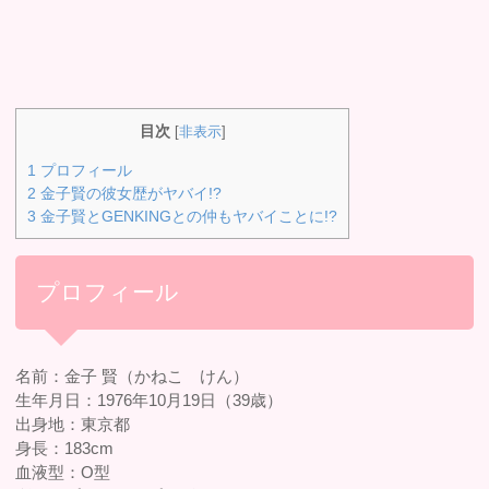
目次
[
非表示
]
1
プロフィール
2
金子賢の彼女歴がヤバイ!?
3
金子賢とGENKINGとの仲もヤバイことに!?
プロフィール
名前：金子 賢（かねこ けん）
生年月日：1976年10月19日（39歳）
出身地：東京都
身長：183cm
血液型：O型