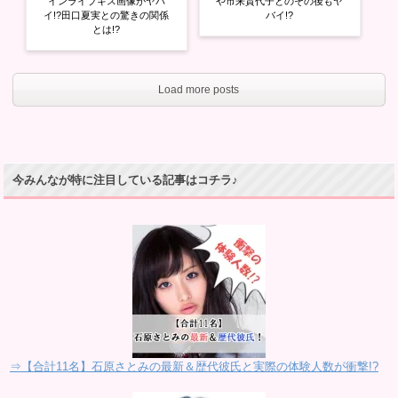
インライブキス画像がヤバ
や市来貴代子とのその後もヤ
イ!?田口夏実との驚きの関係
バイ!?
とは!?
Load more posts
今みんなが特に注目している記事はコチラ♪
⇒【合計11名】石原さとみの最新＆歴代彼氏と実際の体験人数が衝撃!?