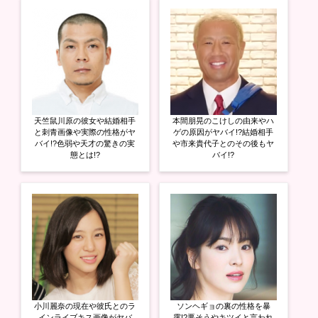
e
す
e
r
る
+
で
に
で
共
は
共
有
ク
有
(
リ
(
新
ッ
新
し
ク
し
い
し
い
ウ
て
ウ
ィ
く
ィ
ン
だ
ン
ド
さ
ド
ウ
い
ウ
天竺鼠川原の彼女や結婚相手
本間朋晃のこけしの由来やハ
で
(
で
開
新
開
と刺青画像や実際の性格がヤ
ゲの原因がヤバイ!?結婚相手
き
し
き
バイ!?色弱や天才の驚きの実
や市来貴代子とのその後もヤ
ま
い
ま
態とは!?
バイ!?
す
ウ
す
)
ィ
)
ン
ド
ウ
で
開
き
ま
す
)
小川麗奈の現在や彼氏とのラ
ソンヘギョの裏の性格を暴
インライブキス画像がヤバ
露!?悪そうやキツイと言われ