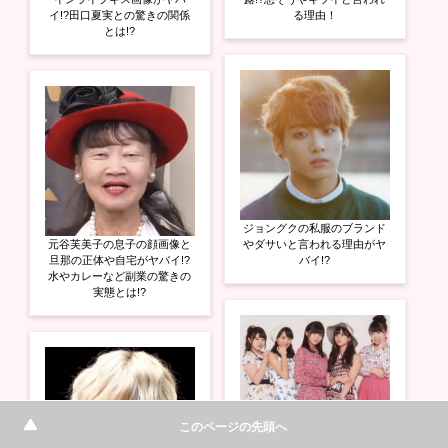
イ!?田口夏実との驚きの関係
る理由！
とは!?
ジョングクの私服のブランド
元谷芙美子の息子の顔画像と
やダサいと言われる理由がヤ
旦那の正体や自宅がヤバイ!?
バイ!?
水やカレーなど副業の驚きの
実態とは!?
このページの先頭へ