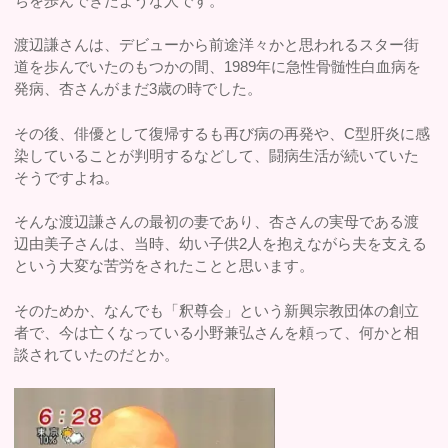
ちを歩んできたような人です。
渡辺謙さんは、デビューから前途洋々かと思われるスター街
道を歩んでいたのもつかの間、1989年に急性骨髄性白血病を
発病、杏さんがまだ3歳の時でした。
その後、俳優として復帰するも再び病の再発や、C型肝炎に感
染していることが判明するなどして、闘病生活が続いていた
そうですよね。
そんな渡辺謙さんの最初の妻であり、杏さんの実母である渡
辺由美子さんは、当時、幼い子供2人を抱えながら夫を支える
という大変な苦労をされたことと思います。
そのためか、なんでも「釈尊会」という新興宗教団体の創立
者で、今は亡くなっている小野兼弘さんを頼って、何かと相
談されていたのだとか。