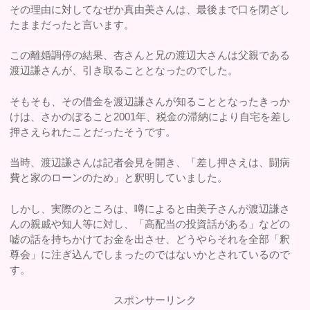
その理由に対してなぜか真由美さんは、最後まで口を閉ざし
たままだったと言います。
この離婚調停の結果、杏さんと兄の渡辺大さんは父親である
渡辺謙さんが、引き取ることとなったのでした。
そもそも、その借金を渡辺謙さんが知ることとなったきっか
けは、さかのぼること2001年、税金の滞納により自宅を差し
押さえられたことだったそうです。
当時、渡辺謙さんは記者会見を開き、「差し押さえは、闘病
費と家のローンのため」と釈明していました。
しかし、実際のところは、噂によると由美子さんが渡辺謙さ
んの親戚や知人等に対し、「高配当の投資話がある」などの
嘘の話を持ちかけてお金を出させ、どうやらそれを全部「釈
尊会」に注ぎ込んでしまったのではないかとされているので
す。
スポンサーリンク