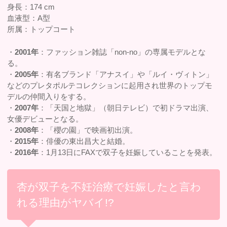
身長：174 cm
血液型：A型
所属：トップコート
・
2001年
：ファッション雑誌「non-no」の専属モデルとな
る。
・
2005年
：有名ブランド「アナスイ」や「ルイ・ヴィトン」
などのプレタポルテコレクションに起用され世界のトップモ
デルの仲間入りをする。
・
2007年
：「天国と地獄」（朝日テレビ）で初ドラマ出演、
女優デビューとなる。
・
2008年
：「櫻の園」で映画初出演。
・
2015年
：俳優の東出昌大と結婚。
・
2016年
：1月13日にFAXで双子を妊娠していることを発表。
杏が双子を不妊治療で妊娠したと言わ
れる理由がヤバイ!?