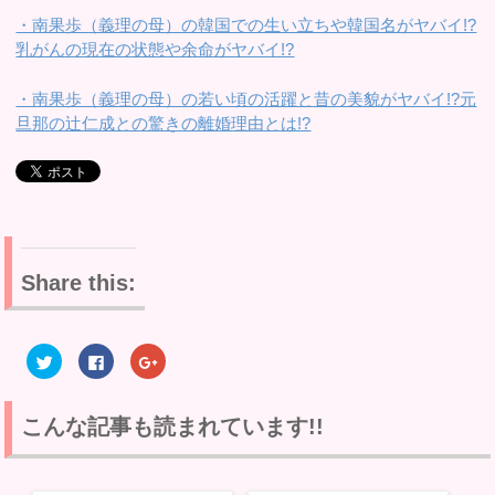
・南果歩（義理の母）の韓国での生い立ちや韓国名がヤバイ!?
乳がんの現在の状態や余命がヤバイ!?
・南果歩（義理の母）の若い頃の活躍と昔の美貌がヤバイ!?元
旦那の辻仁成との驚きの離婚理由とは!?
Share this:
ク
F
ク
リ
a
リ
ッ
c
ッ
ク
e
ク
し
b
し
て
o
て
こんな記事も読まれています!!
T
o
G
w
k
o
i
で
o
t
共
g
t
有
l