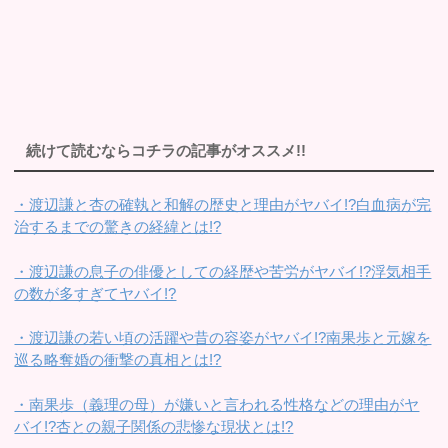
続けて読むならコチラの記事がオススメ!!
・渡辺謙と杏の確執と和解の歴史と理由がヤバイ!?白血病が完
治するまでの驚きの経緯とは!?
・渡辺謙の息子の俳優としての経歴や苦労がヤバイ!?浮気相手
の数が多すぎてヤバイ!?
・渡辺謙の若い頃の活躍や昔の容姿がヤバイ!?南果歩と元嫁を
巡る略奪婚の衝撃の真相とは!?
・南果歩（義理の母）が嫌いと言われる性格などの理由がヤ
バイ!?杏との親子関係の悲惨な現状とは!?