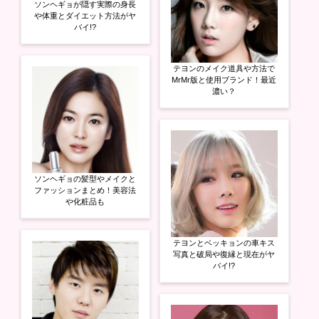
ソンヘギョが隠す実際の身長
や体重とダイエット方法がヤ
バイ!?
テヨンのメイク道具や方法で
MrMr版と使用ブランド！最近
濃い？
ソンヘギョの髪型やメイクと
ファッションまとめ！美容法
や化粧品も
テヨンとベッキョンの車キス
写真と破局や復縁と現在がヤ
バイ!?