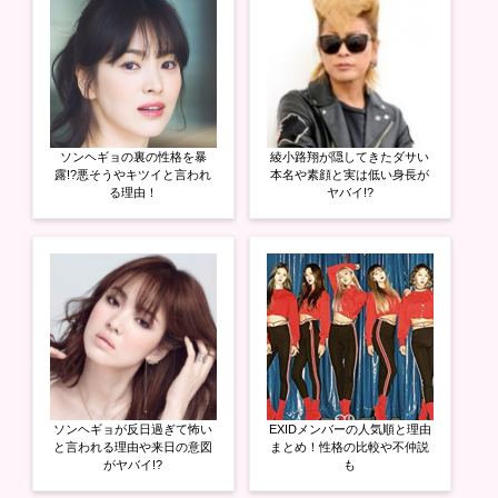
で
に
で
共
は
共
有
ク
有
(
リ
(
新
ッ
新
し
ク
し
い
し
い
ウ
て
ウ
ィ
く
ィ
ン
だ
ン
ド
さ
ド
ウ
い
ウ
ソンヘギョの裏の性格を暴
綾小路翔が隠してきたダサい
で
(
で
開
新
開
露!?悪そうやキツイと言われ
本名や素顔と実は低い身長が
き
し
き
る理由！
ヤバイ!?
ま
い
ま
す
ウ
す
)
ィ
)
ン
ド
ウ
で
開
き
ま
す
)
ソンヘギョが反日過ぎて怖い
EXIDメンバーの人気順と理由
と言われる理由や来日の意図
まとめ！性格の比較や不仲説
がヤバイ!?
も