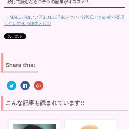
続けて読むならコチラの記事がオススメ!!
・IMALUが嫌いと言われる理由がヤバイ!?彼氏との結婚が実現
しない驚きの理由とは!?
Share this:
ク
F
ク
リ
a
リ
ッ
c
ッ
ク
e
ク
し
b
し
て
o
て
こんな記事も読まれています!!
T
o
G
w
k
o
i
で
o
t
共
g
t
有
l
e
す
e
r
る
+