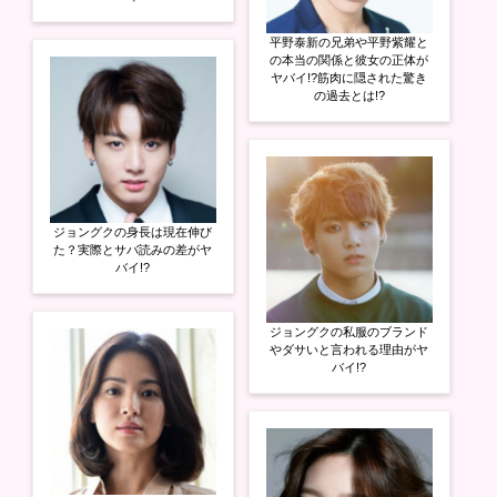
平野泰新の兄弟や平野紫耀と
の本当の関係と彼女の正体が
ヤバイ!?筋肉に隠された驚き
の過去とは!?
ジョングクの身長は現在伸び
た？実際とサバ読みの差がヤ
バイ!?
ジョングクの私服のブランド
やダサいと言われる理由がヤ
バイ!?