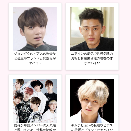
ジョングクのピアスの軟骨な
ユアインの病気で兵役免除の
ど位置やブランドと問題点が
真相と骨腫瘍良性の現在の体
ヤバイ!?
がヤバイ!?
防弾少年団メンバーの人気順
キムテヒョンの私服やピアス
と理由まとめ！性格の比較や
の位置とブランドがヤバイ!?