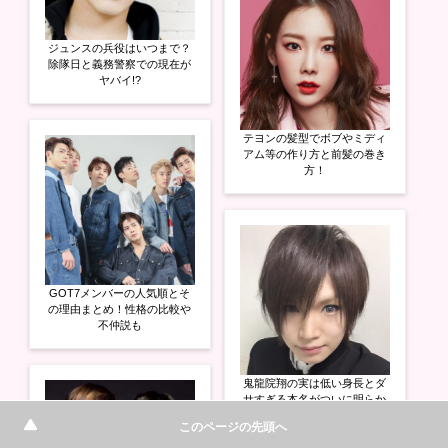
ジュンスの兵役はいつまで？
除隊日と義務警察での現在が
ヤバイ!?
テヨンの髪型でボブやミディ
アム等の作り方と前髪の巻き
方！
GOT7メンバーの人気順とそ
の理由まとめ！性格の比較や
不仲説も
鬼龍院翔の実は低い身長とダ
サすぎる本名がついに明らか
に!?
このページの先頭へ