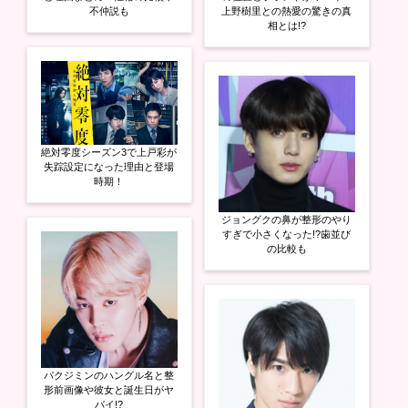
不仲説も
上野樹里との熱愛の驚きの真
相とは!?
絶対零度シーズン3で上戸彩が
失踪設定になった理由と登場
時期！
ジョングクの鼻が整形のやり
すぎで小さくなった!?歯並び
の比較も
パクジミンのハングル名と整
形前画像や彼女と誕生日がヤ
バイ!?