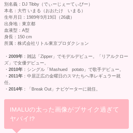
別名義：DJ Tibby（でぃーじぇーてぃびー）
本名：大竹 いまる（おおたけ いまる）
生年月日：1989年9月19日（26歳）
出身地：東京都
血液型：A型
身長：150 cm
所属：株式会社リトル東京プロダクション
・
2009年
：雑誌「Zipper」でモデルデビュー。「リアルクロー
ズ」で女優デビュー。
・
2010年
：シングル「Mashued potato」で歌手デビュー。
・
2011年
：中居正広の金曜日のスマたちへ準レギュラー就
任。
・
2014年
：「Break Out」ナビゲーターに就任。
IMALUの太った画像がブサイク過ぎて
ヤバイ!?