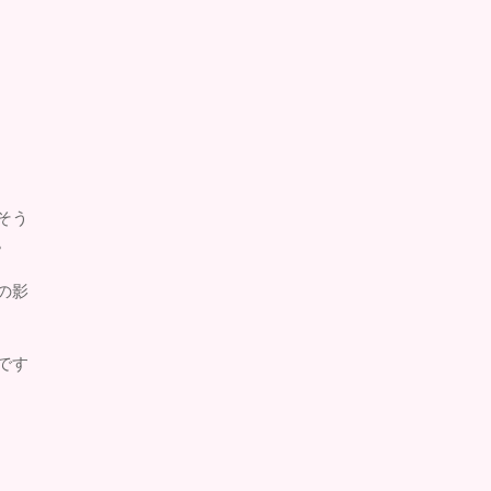
そう
。
の影
です