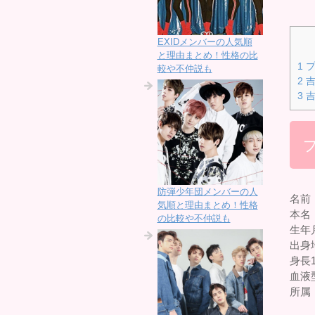
EXIDメンバーの人気順
と理由まとめ！性格の比
1
プ
較や不仲説も
2
吉
3
吉
防弾少年団メンバーの人
名前
気順と理由まとめ！性格
本名
の比較や不仲説も
生年月
出身
身長1
血液
所属