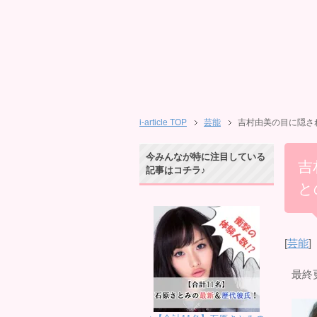
i-article TOP
芸能
吉村由美の目に隠され
今みんなが特に注目している
吉
記事はコチラ♪
と
[
芸能
]
最終更