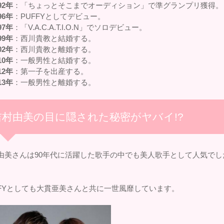
92年
：「ちょっとそこまでオーディション」で準グランプリ獲得。
96年
：PUFFYとしてデビュー。
97年
：「V.A.C.A.T.I.O.N」でソロデビュー。
99年
：西川貴教と結婚する。
02年
：西川貴教と離婚する。
10年
：一般男性と結婚する。
12年
：第一子を出産する。
13年
：一般男性と離婚する。
吉村由美の目に隠された秘密がヤバイ!?
由美さんは90年代に活躍した歌手の中でも美人歌手として人気でし
FFYとしても大貫亜美さんと共に一世風靡しています。