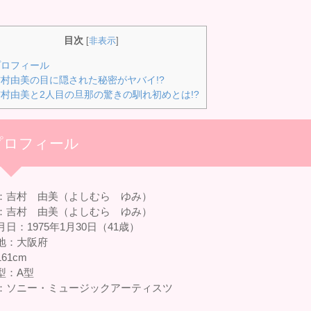
目次
[
非表示
]
ロフィール
村由美の目に隠された秘密がヤバイ!?
村由美と2人目の旦那の驚きの馴れ初めとは!?
プロフィール
：吉村 由美（よしむら ゆみ）
：吉村 由美（よしむら ゆみ）
日：1975年1月30日（41歳）
地：大阪府
61cm
型：A型
：ソニー・ミュージックアーティスツ