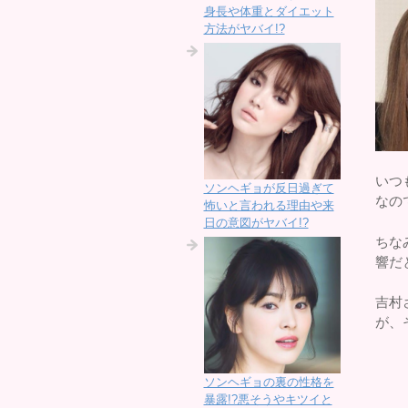
身長や体重とダイエット
方法がヤバイ!?
いつ
ソンヘギョが反日過ぎて
なの
怖いと言われる理由や来
日の意図がヤバイ!?
ちな
響だ
吉村
が、
ソンヘギョの裏の性格を
暴露!?悪そうやキツイと