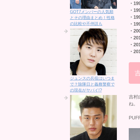
・19
・19
GOT7メンバーの人気順
・19
とその理由まとめ！性格
の比較や不仲説も
・19
・20
・20
・20
・20
ジュンスの兵役はいつま
で？除隊日と義務警察で
の現在がヤバイ!?
吉村
ね。
PU