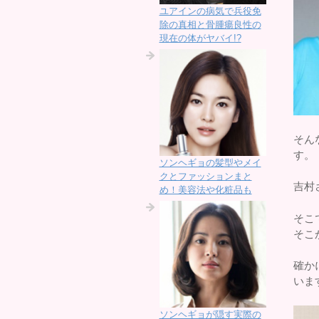
ユアインの病気で兵役免
除の真相と骨腫瘍良性の
現在の体がヤバイ!?
そん
す。
ソンヘギョの髪型やメイ
クとファッションまと
吉村
め！美容法や化粧品も
そこ
そこ
確か
いま
ソンヘギョが隠す実際の