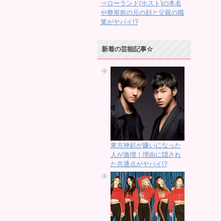
⇒ローランド(ホスト)の本名
や整形前の元の顔と父親の職
業がヤバイ!?
新着の芸能記事☆
東方神起が嫌いになった
人が激増！理由に隠され
た共通点がヤバイ!?