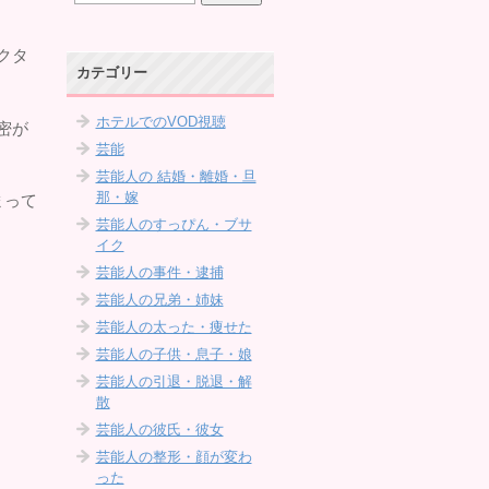
クタ
カテゴリー
ホテルでのVOD視聴
密が
芸能
芸能人の 結婚・離婚・旦
那・嫁
まって
芸能人のすっぴん・ブサ
イク
芸能人の事件・逮捕
芸能人の兄弟・姉妹
芸能人の太った・痩せた
芸能人の子供・息子・娘
芸能人の引退・脱退・解
散
芸能人の彼氏・彼女
芸能人の整形・顔が変わ
った