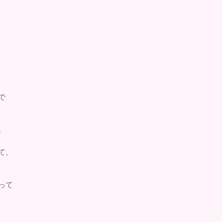
で
。
て、
って