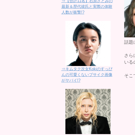
⇒【合計11名】石原さとみの
最新＆歴代彼氏と実際の体験
人数が衝撃!?
話題
さら
いる
⇒キムタク次女Kokiのすっぴ
んの可愛くないブサイク画像
そこ
がヤバイ!?