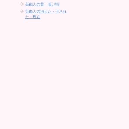
芸能人の昔・若い頃
芸能人の消えた・干され
た・現在