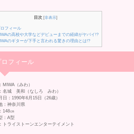
目次
[
非表示
]
ロフィール
IWAの高校や大学などデビューまでの経緯がヤバイ!?
IWAのギターが下手と言われる驚きの理由とは!?
プロフィール
：MIWA（みわ）
：名城 美和（なしろ みわ）
日：1990年6月15日（26歳）
地：神奈川県
：148㎝
型：A型
：トライストーンエンターテイメント