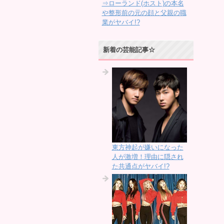
⇒ローランド(ホスト)の本名
や整形前の元の顔と父親の職
業がヤバイ!?
新着の芸能記事☆
東方神起が嫌いになった
人が激増！理由に隠され
た共通点がヤバイ!?