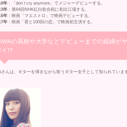
10年
：「don`t cry anymore」でメジャーデビューする。
13年
：第64回NHK紅白歌合戦に初出江場する。
15年
：映画「マエストロ」で映画デビューする。
17年
：映画「君と100回の恋」で映画初主演する。
MIWAの高校や大学などデビューまでの経緯が
イ!?
WAさんは、ギターを弾きながら歌うギター女子として知られていま