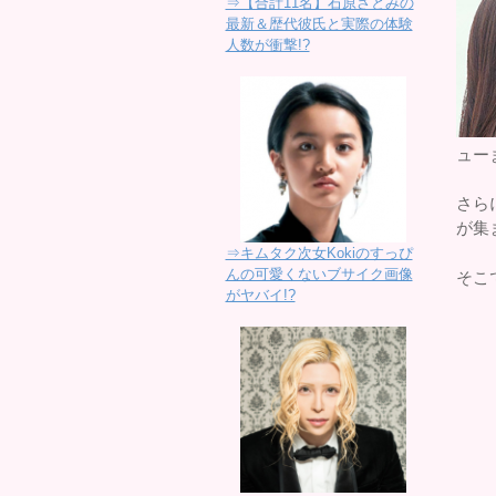
⇒【合計11名】石原さとみの
最新＆歴代彼氏と実際の体験
人数が衝撃!?
ュー
さら
が集
⇒キムタク次女Kokiのすっぴ
んの可愛くないブサイク画像
そこ
がヤバイ!?