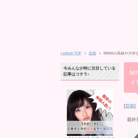
i-article TOP
芸能
MIWAの高校や大学
今みんなが特に注目している
M
記事はコチラ♪
イ
[
芸能
]
最終