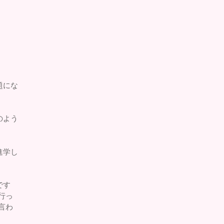
題にな
のよう
進学し
です
行っ
言わ