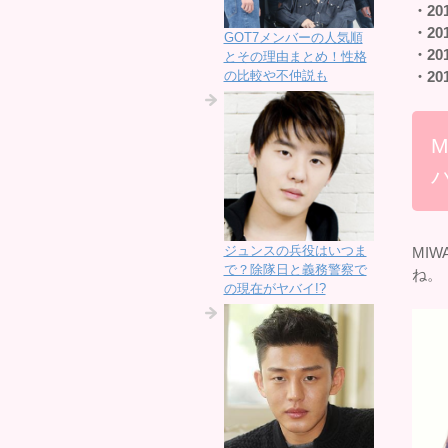
・20
・20
GOT7メンバーの人気順
・20
とその理由まとめ！性格
の比較や不仲説も
・20
バ
ジュンスの兵役はいつま
MI
で？除隊日と義務警察で
ね。
の現在がヤバイ!?