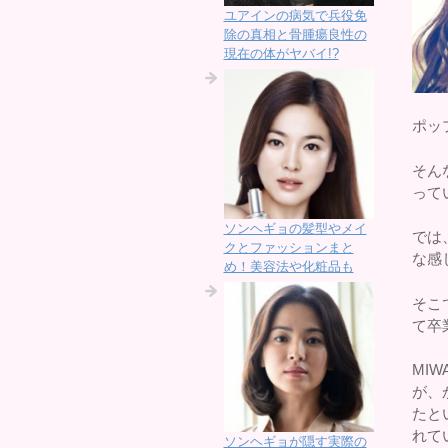
ユアインの病気で兵役免
除の真相と骨腫瘍良性の
現在の体がヤバイ!?
ポッ
そん
って
ソンヘギョの髪型やメイ
では
クとファッションまと
な感
め！美容法や化粧品も
そこ
て卒
MI
が、
たと
れて
ソンヘギョが隠す実際の