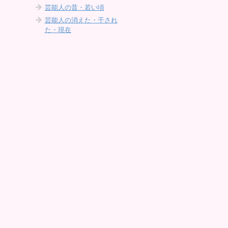
芸能人の昔・若い頃
芸能人の消えた・干され
た・現在