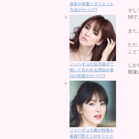
身長や体重とダイエット
そし
方法がヤバイ!?
58
また
ただ
こと
ソンヘギョが反日過ぎて
しか
怖いと言われる理由や来
間違
日の意図がヤバイ!?
ソンヘギョの裏の性格を
暴露!?悪そうやキツイと