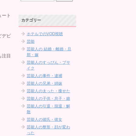
ュート
カテゴリー
ホテルでのVOD視聴
どデビ
芸能
芸能人の 結婚・離婚・旦
那・嫁
も注目
芸能人のすっぴん・ブサ
イク
芸能人の事件・逮捕
芸能人の兄弟・姉妹
芸能人の太った・痩せた
芸能人の子供・息子・娘
芸能人の引退・脱退・解
散
芸能人の彼氏・彼女
芸能人の整形・顔が変わ
った