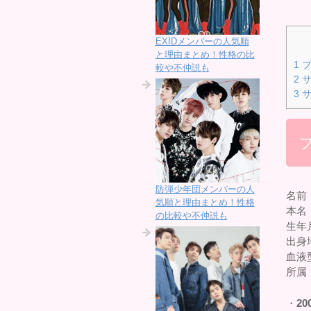
EXIDメンバーの人気順
と理由まとめ！性格の比
1
プ
較や不仲説も
2
サ
3
サ
防弾少年団メンバーの人
名前
気順と理由まとめ！性格
本名
の比較や不仲説も
生年
出身
血液
所属
・
20