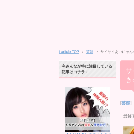
i-article TOP
芸能
サイサイあいにゃんの
今みんなが特に注目している
サ
記事はコチラ♪
き
[
芸能
]
最終更