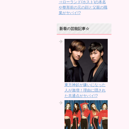
⇒ローランド(ホスト)の本名
や整形前の元の顔と父親の職
業がヤバイ!?
新着の芸能記事☆
東方神起が嫌いになった
人が激増！理由に隠され
た共通点がヤバイ!?