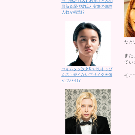
⇒【合計11名】石原さとみの
最新＆歴代彼氏と実際の体験
人数が衝撃!?
たと
また
てい
⇒キムタク次女Kokiのすっぴ
んの可愛くないブサイク画像
そこ
がヤバイ!?