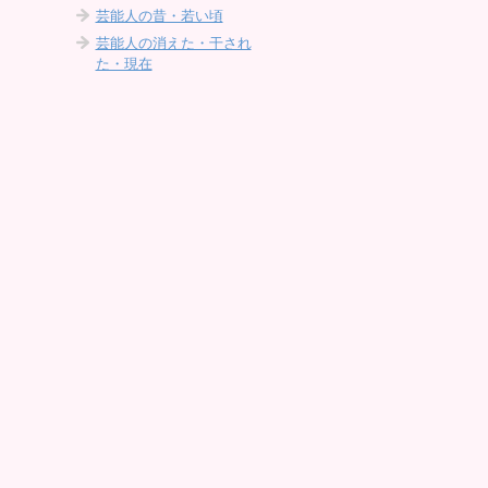
芸能人の昔・若い頃
芸能人の消えた・干され
た・現在