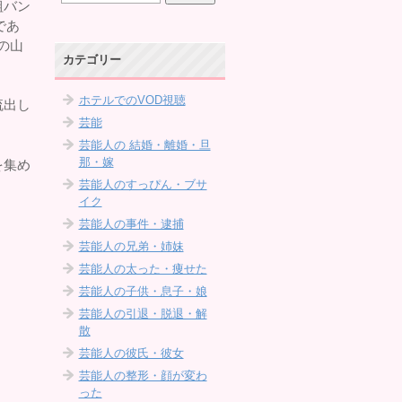
組バン
であ
の山
カテゴリー
ホテルでのVOD視聴
流出し
芸能
芸能人の 結婚・離婚・旦
那・嫁
を集め
芸能人のすっぴん・ブサ
イク
芸能人の事件・逮捕
芸能人の兄弟・姉妹
芸能人の太った・痩せた
芸能人の子供・息子・娘
芸能人の引退・脱退・解
散
芸能人の彼氏・彼女
芸能人の整形・顔が変わ
った