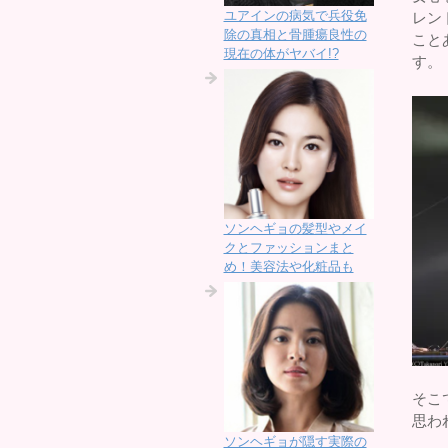
ユアインの病気で兵役免
レン
除の真相と骨腫瘍良性の
こと
現在の体がヤバイ!?
す。
ソンヘギョの髪型やメイ
クとファッションまと
め！美容法や化粧品も
そこ
思わ
ソンヘギョが隠す実際の