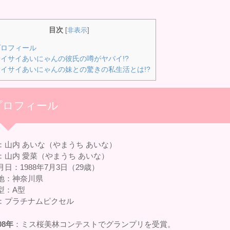
目次
[
非表示
]
ロフィール
イサイあいにゃんの彼氏の噂がヤバイ!?
イサイあいにゃんの妹との驚きの私生活とは!?
プロフィール
：山内 あいな（やまうち あいな）
：山内 愛菜（やまうち あいな）
月日：1988年7月3日（29歳）
地：神奈川県
型：A型
：プラチナムピクセル
08年
：ミス桜美林コンテストでグランプリを受賞。