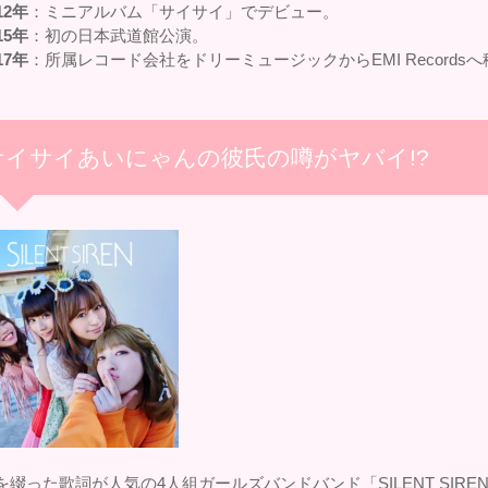
12年
：ミニアルバム「サイサイ」でデビュー。
15年
：初の日本武道館公演。
17年
：所属レコード会社をドリーミュージックからEMI Recordsへ
サイサイあいにゃんの彼氏の噂がヤバイ!?
を綴った歌詞が人気の4人組ガールズバンドバンド「SILENT SIREN