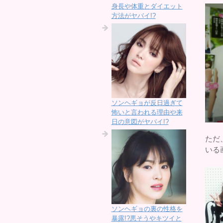
身長や体重とダイエット
方法がヤバイ!?
ソンヘギョが反日過ぎて
怖いと言われる理由や来
日の意図がヤバイ!?
ただ
いる
ソンヘギョの裏の性格を
暴露!?悪そうやキツイと