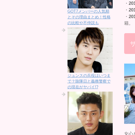
・
20
・
20
GOT7メンバーの人気順
・
20
とその理由まとめ！性格
の比較や不仲説も
籍。
ジュンスの兵役はいつま
で？除隊日と義務警察で
の現在がヤバイ!?
女心