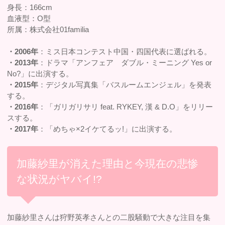
身長：166cm
血液型：O型
所属：株式会社01familia
・2006年
：ミス日本コンテスト中国・四国代表に選ばれる。
・2013年
：ドラマ「アンフェア ダブル・ミーニング Yes or
No?」に出演する。
・2015年
：デジタル写真集「バスルームエンジェル」を発表
する。
・2016年
：「ガリガリサリ feat. RYKEY, 漢 & D.O」をリリー
スする。
・2017年
：「めちゃ×2イケてるッ!」に出演する。
加藤紗里が消えた理由と今現在の悲惨
な状況がヤバイ!?
加藤紗里さんは狩野英孝さんとの二股騒動で大きな注目を集