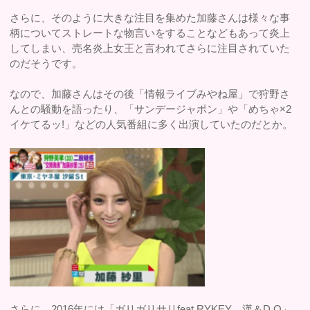
さらに、そのように大きな注目を集めた加藤さんは様々な事
柄についてストレートな物言いをすることなどもあって炎上
してしまい、売名炎上女王と言われてさらに注目されていた
のだそうです。
なので、加藤さんはその後「情報ライブみやね屋」で狩野さ
んとの騒動を語ったり、「サンデージャポン」や「めちゃ×2
イケてるッ!」などの人気番組に多く出演していたのだとか。
さらに、2016年には「ガリガリサリfeat.RYKEY、漢＆D.O」