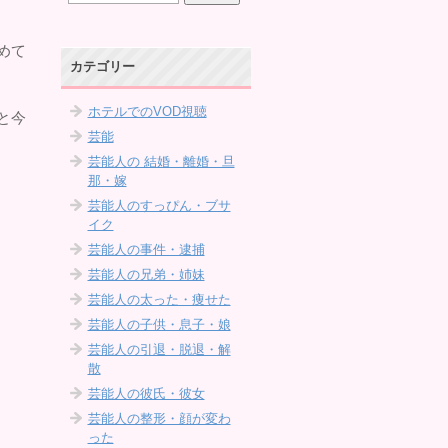
めて
カテゴリー
ホテルでのVOD視聴
と今
芸能
芸能人の 結婚・離婚・旦
那・嫁
芸能人のすっぴん・ブサ
イク
芸能人の事件・逮捕
芸能人の兄弟・姉妹
芸能人の太った・痩せた
芸能人の子供・息子・娘
芸能人の引退・脱退・解
散
芸能人の彼氏・彼女
芸能人の整形・顔が変わ
った