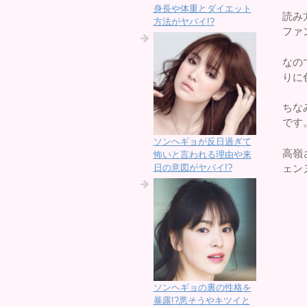
身長や体重とダイエット
読み
方法がヤバイ!?
ファ
なの
りに
ちな
です
ソンヘギョが反日過ぎて
高嶺
怖いと言われる理由や来
ェン
日の意図がヤバイ!?
ソンヘギョの裏の性格を
暴露!?悪そうやキツイと