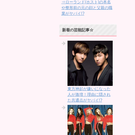
⇒ローランド(ホスト)の本名
や整形前の元の顔と父親の職
業がヤバイ!?
新着の芸能記事☆
東方神起が嫌いになった
人が激増！理由に隠され
た共通点がヤバイ!?