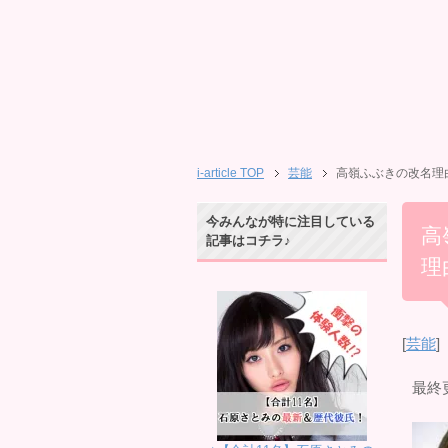
i-article TOP
芸能
高嶺ふぶきの改名理
今みんなが特に注目している
高
記事はコチラ♪
理
[
芸能
]
最終更