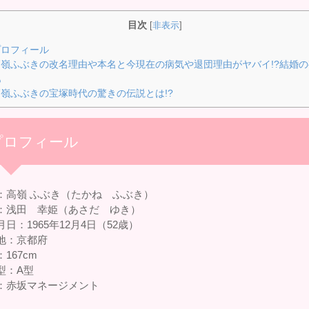
目次
[
非表示
]
ロフィール
嶺ふぶきの改名理由や本名と今現在の病気や退団理由がヤバイ!?結婚の
も
嶺ふぶきの宝塚時代の驚きの伝説とは!?
プロフィール
：高嶺 ふぶき（たかね ふぶき）
：浅田 幸姫（あさだ ゆき）
日：1965年12月4日（52歳）
地：京都府
167cm
型：A型
：赤坂マネージメント