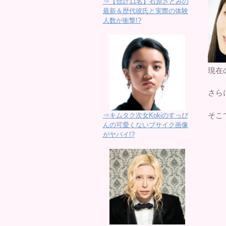
⇒【合計11名】石原さとみの
最新＆歴代彼氏と実際の体験
人数が衝撃!?
現在
さら
そこ
⇒キムタク次女Kokiのすっぴ
んの可愛くないブサイク画像
がヤバイ!?