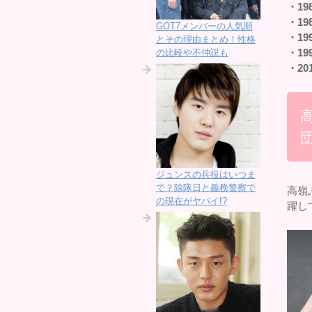
・19
・19
GOT7メンバーの人気順
・19
とその理由まとめ！性格
・19
の比較や不仲説も
・20
ジュンスの兵役はいつま
で？除隊日と義務警察で
高嶺
の現在がヤバイ!?
躍し