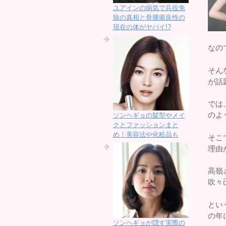
ユアインの病気で兵役免
除の真相と骨腫瘍良性の
現在の体がヤバイ!?
なの
そん
が話
では
のよ
ソンヘギョの髪型やメイ
クとファッションまと
め！美容法や化粧品も
そこ
理由
高嶺
吹々
とい
の年
ソンヘギョが隠す実際の