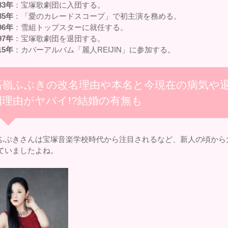
83年
：宝塚歌劇団に入団する。
85年
：「愛のカレードスコープ」で初主演を務める。
96年
：雪組トップスターに就任する。
97年
：宝塚歌劇団を退団する。
15年
：カバーアルバム「麗人REIJIN」に参加する。
高嶺ふぶきの改名理由や本名と今現在の病気や
団理由がヤバイ!?結婚の有無も
ふぶきさんは宝塚音楽学校時代から注目されるなど、新人の頃から
ていましたよね。