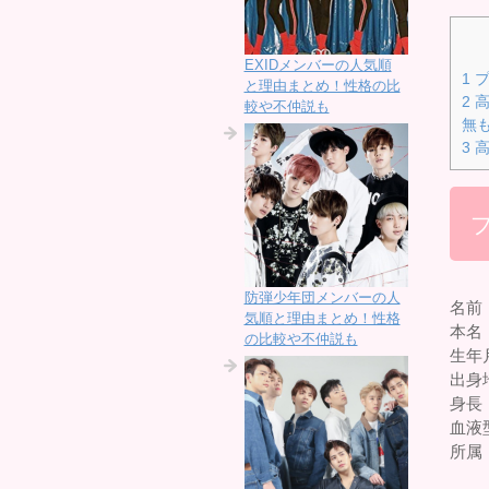
EXIDメンバーの人気順
1
プ
と理由まとめ！性格の比
2
高
較や不仲説も
無
3
高
防弾少年団メンバーの人
名前
気順と理由まとめ！性格
本名
の比較や不仲説も
生年月
出身
身長：
血液
所属