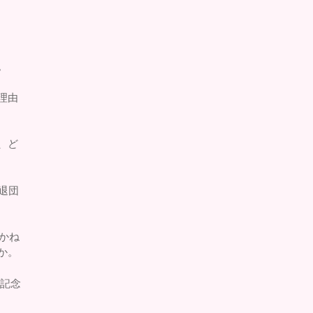
。
理由
、ど
退団
かね
か。
の記念