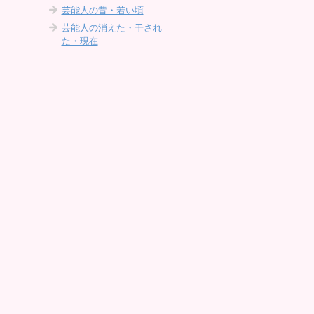
芸能人の昔・若い頃
芸能人の消えた・干され
た・現在