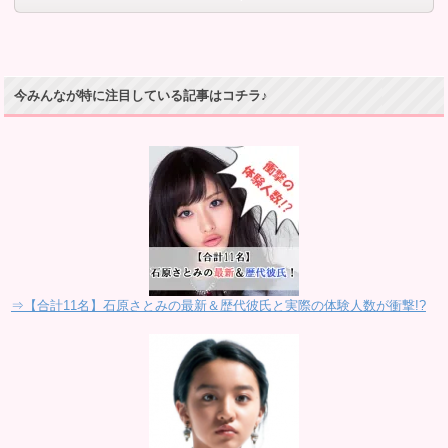
今みんなが特に注目している記事はコチラ♪
⇒【合計11名】石原さとみの最新＆歴代彼氏と実際の体験人数が衝撃!?