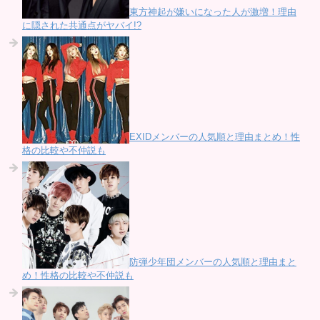
東方神起が嫌いになった人が激増！理由
に隠された共通点がヤバイ!?
EXIDメンバーの人気順と理由まとめ！性
格の比較や不仲説も
防弾少年団メンバーの人気順と理由まと
め！性格の比較や不仲説も