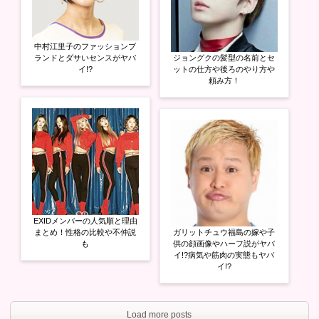
中村江里子のファッションブ
ランドとダサいセンスがヤバ
ジョングクの髪型の名前とセ
イ!?
ットの仕方や後ろのやり方や
頼み方！
EXIDメンバーの人気順と理由
まとめ！性格の比較や不仲説
ガリットチュウ福島の嫁や子
も
供の顔画像やハーフ説がヤバ
イ!?病気や筋肉の実態もヤバ
イ!?
Load more posts