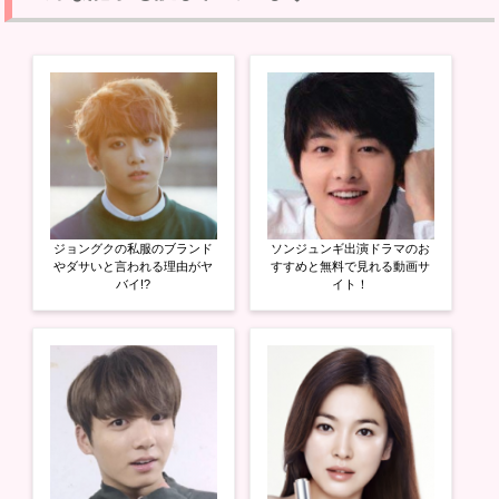
w
k
o
i
で
o
t
共
g
t
有
l
e
す
e
r
る
+
で
に
で
共
は
共
有
ク
有
(
リ
(
新
ッ
新
し
ク
し
い
し
い
ウ
て
ウ
ィ
く
ィ
ン
だ
ン
ド
さ
ド
ウ
い
ウ
ジョングクの私服のブランド
ソンジュンギ出演ドラマのお
で
(
で
開
新
開
やダサいと言われる理由がヤ
すすめと無料で見れる動画サ
き
し
き
バイ!?
イト！
ま
い
ま
す
ウ
す
)
ィ
)
ン
ド
ウ
で
開
き
ま
す
)