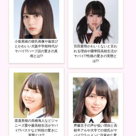
小坂菜緒の彼氏画像や歯並び
とかわいい大阪中学校時代が
宮田愛萌かわいくないと言わ
ヤバイ!?ハーフ説の驚きの真
れる理由や國學院高校生活が
相とは!?
ヤバイ!?性格の驚きの実態と
は!?
渡邉美穂の高橋海人などジャ
ニーズ愛や蕨高校生活がヤバ
齊藤京子の声が低い理由と高
イ!?バスケなど特技の驚きに
校卒アルや大学での彼氏がヤ
実態とは!?
バイ!?ラーメンに目覚めた驚