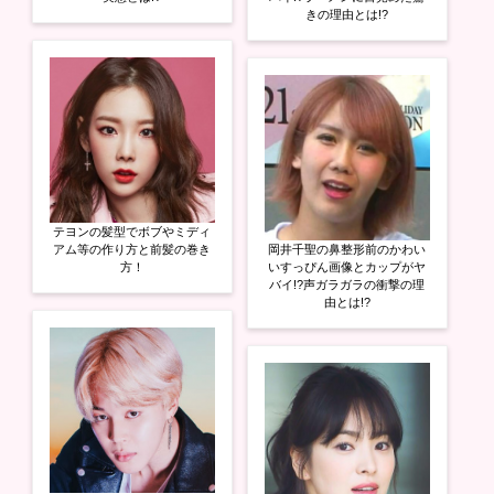
きの理由とは!?
テヨンの髪型でボブやミディ
アム等の作り方と前髪の巻き
岡井千聖の鼻整形前のかわい
方！
いすっぴん画像とカップがヤ
バイ!?声ガラガラの衝撃の理
由とは!?