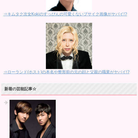
⇒キムタク次女Kokiのすっぴんの可愛くないブサイク画像がヤバイ!?
⇒ローランド(ホスト)の本名や整形前の元の顔と父親の職業がヤバイ!?
新着の芸能記事☆