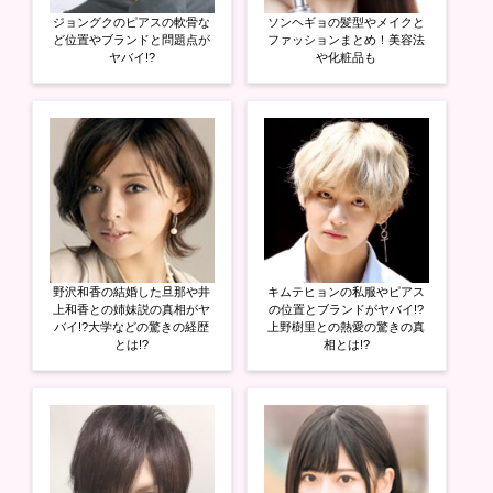
ジョングクのピアスの軟骨な
ソンヘギョの髪型やメイクと
ど位置やブランドと問題点が
ファッションまとめ！美容法
ヤバイ!?
や化粧品も
野沢和香の結婚した旦那や井
キムテヒョンの私服やピアス
上和香との姉妹説の真相がヤ
の位置とブランドがヤバイ!?
バイ!?大学などの驚きの経歴
上野樹里との熱愛の驚きの真
とは!?
相とは!?