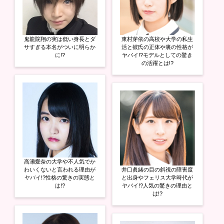
鬼龍院翔の実は低い身長とダ
東村芽依の高校や大学の私生
サすぎる本名がついに明らか
活と彼氏の正体や裏の性格が
に!?
ヤバイ!?モデルとしての驚き
の活躍とは!?
高瀬愛奈の大学や不人気でか
わいくないと言われる理由が
井口眞緒の目の斜視の障害度
ヤバイ!?性格の驚きの実態と
と出身やフェリス大学時代が
は!?
ヤバイ!?人気の驚きの理由と
は!?