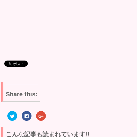
Share this:
ク
F
ク
リ
a
リ
ッ
c
ッ
ク
e
ク
し
b
し
て
o
て
こんな記事も読まれています!!
T
o
G