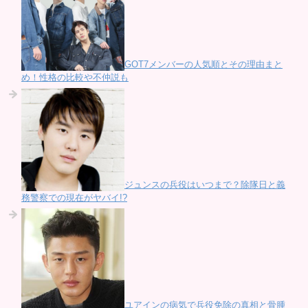
GOT7メンバーの人気順とその理由まと
め！性格の比較や不仲説も
ジュンスの兵役はいつまで？除隊日と義
務警察での現在がヤバイ!?
ユアインの病気で兵役免除の真相と骨腫