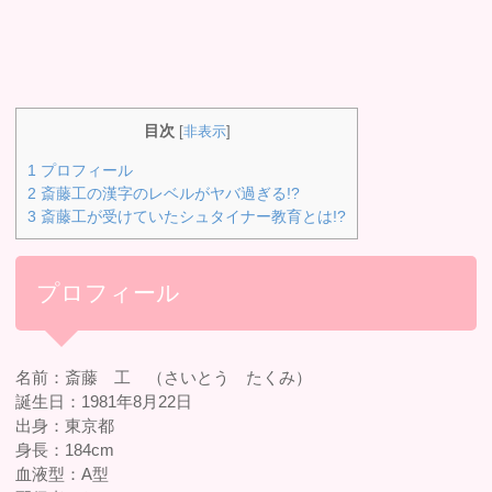
目次
[
非表示
]
1
プロフィール
2
斎藤工の漢字のレベルがヤバ過ぎる!?
3
斎藤工が受けていたシュタイナー教育とは!?
プロフィール
名前：斎藤 工 （さいとう たくみ）
誕生日：1981年8月22日
出身：東京都
身長：184cm
血液型：A型