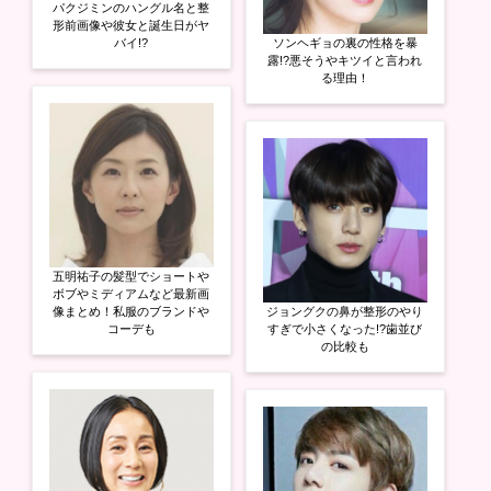
パクジミンのハングル名と整
形前画像や彼女と誕生日がヤ
バイ!?
ソンヘギョの裏の性格を暴
露!?悪そうやキツイと言われ
る理由！
五明祐子の髪型でショートや
ボブやミディアムなど最新画
像まとめ！私服のブランドや
ジョングクの鼻が整形のやり
コーデも
すぎで小さくなった!?歯並び
の比較も