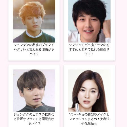
r
る
+
で
に
で
共
は
共
有
ク
有
(
リ
(
新
ッ
新
し
ク
し
い
し
い
ウ
て
ウ
ィ
く
ィ
ン
だ
ン
ド
さ
ド
ウ
い
ウ
ジョングクの私服のブランド
ソンジュンギ出演ドラマのお
で
(
で
開
新
開
やダサいと言われる理由がヤ
すすめと無料で見れる動画サ
き
し
き
バイ!?
イト！
ま
い
ま
す
ウ
す
)
ィ
)
ン
ド
ウ
で
開
き
ま
す
)
ジョングクのピアスの軟骨な
ソンヘギョの髪型やメイクと
ど位置やブランドと問題点が
ファッションまとめ！美容法
ヤバイ!?
や化粧品も