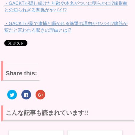
・GACKTが隠し続けた年齢や本名がついに明らかに!?緒形拳
との知られざる関係がヤバイ!?
・GACKTが薬で逮捕と囁かれる衝撃の理由がヤバイ!?腹筋が
変だと言われる驚きの理由とは!?
Share this:
ク
F
ク
リ
a
リ
ッ
c
ッ
ク
e
ク
し
b
し
て
o
て
こんな記事も読まれています!!
T
o
G
w
k
o
i
で
o
t
共
g
t
有
l
e
す
e