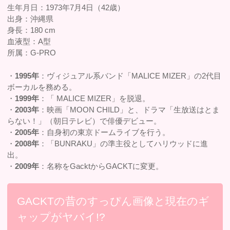
生年月日：1973年7月4日（42歳）
出身：沖縄県
身長：180 cm
血液型：A型
所属：G-PRO
・
1995年
：ヴィジュアル系バンド「MALICE MIZER」の2代目
ボーカルを務める。
・
1999年
：「 MALICE MIZER」を脱退。
・
2003年
：映画「MOON CHILD」と、ドラマ「生放送はとま
らない！」（朝日テレビ）で俳優デビュー。
・
2005年
：自身初の東京ドームライブを行う。
・
2008年
：「BUNRAKU」の準主役としてハリウッドに進
出。
・
2009年
：名称をGacktからGACKTに変更。
GACKTの昔のすっぴん画像と現在のギ
ャップがヤバイ!?