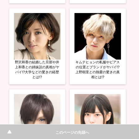
野沢和香の結婚した旦那や井
キムテヒョンの私服やピアス
上和香との姉妹説の真相がヤ
の位置とブランドがヤバイ!?
バイ!?大学などの驚きの経歴
上野樹里との熱愛の驚きの真
とは!?
相とは!?
このページの先頭へ