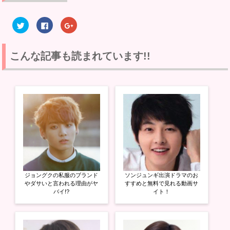
ク
F
ク
リ
a
リ
ッ
c
ッ
ク
e
ク
し
b
し
て
o
て
こんな記事も読まれています!!
T
o
G
w
k
o
i
で
o
t
共
g
t
有
l
e
す
e
r
る
+
で
に
で
共
は
共
有
ク
有
(
リ
(
新
ッ
新
し
ク
し
い
し
い
ウ
て
ウ
ィ
く
ィ
ン
だ
ン
ド
さ
ド
ウ
い
ウ
ジョングクの私服のブランド
ソンジュンギ出演ドラマのお
で
(
で
開
新
開
やダサいと言われる理由がヤ
すすめと無料で見れる動画サ
き
し
き
バイ!?
イト！
ま
い
ま
す
ウ
す
)
ィ
)
ン
ド
ウ