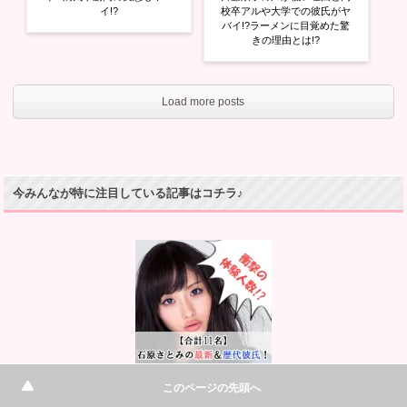
イ!?
校卒アルや大学での彼氏がヤ
バイ!?ラーメンに目覚めた驚
きの理由とは!?
Load more posts
今みんなが特に注目している記事はコチラ♪
⇒【合計11名】石原さとみの最新＆歴代彼氏と実際の体験人数が衝撃!?
このページの先頭へ