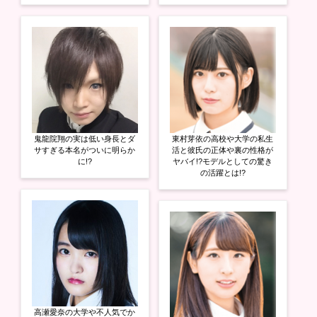
鬼龍院翔の実は低い身長とダ
東村芽依の高校や大学の私生
サすぎる本名がついに明らか
活と彼氏の正体や裏の性格が
に!?
ヤバイ!?モデルとしての驚き
の活躍とは!?
高瀬愛奈の大学や不人気でか