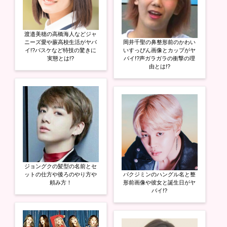
渡邉美穂の高橋海人などジャ
ニーズ愛や蕨高校生活がヤバ
岡井千聖の鼻整形前のかわい
イ!?バスケなど特技の驚きに
いすっぴん画像とカップがヤ
実態とは!?
バイ!?声ガラガラの衝撃の理
由とは!?
ジョングクの髪型の名前とセ
ットの仕方や後ろのやり方や
パクジミンのハングル名と整
頼み方！
形前画像や彼女と誕生日がヤ
バイ!?