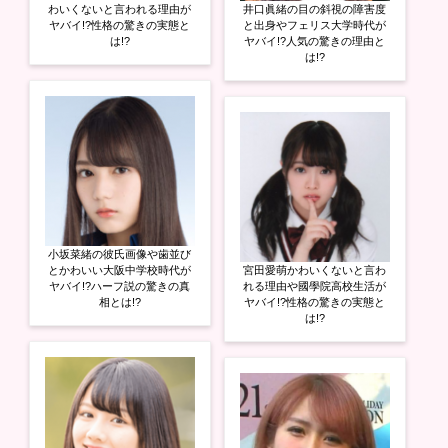
わいくないと言われる理由が
井口眞緒の目の斜視の障害度
ヤバイ!?性格の驚きの実態と
と出身やフェリス大学時代が
は!?
ヤバイ!?人気の驚きの理由と
は!?
小坂菜緒の彼氏画像や歯並び
とかわいい大阪中学校時代が
宮田愛萌かわいくないと言わ
ヤバイ!?ハーフ説の驚きの真
れる理由や國學院高校生活が
相とは!?
ヤバイ!?性格の驚きの実態と
は!?