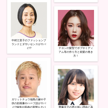
中村江里子のファッションブ
ランドとダサいセンスがヤバ
イ!?
テヨンの髪型でボブやミディ
アム等の作り方と前髪の巻き
方！
ガリットチュウ福島の嫁や子
供の顔画像やハーフ説がヤバ
イ!?病気や筋肉の実態もヤバ
齊藤京子の声が低い理由と高