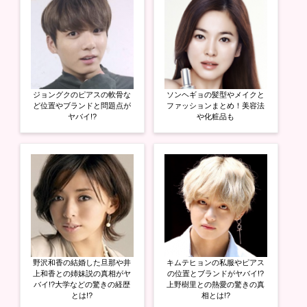
で
開
き
ま
す
)
ジョングクのピアスの軟骨な
ソンヘギョの髪型やメイクと
ど位置やブランドと問題点が
ファッションまとめ！美容法
ヤバイ!?
や化粧品も
野沢和香の結婚した旦那や井
キムテヒョンの私服やピアス
上和香との姉妹説の真相がヤ
の位置とブランドがヤバイ!?
バイ!?大学などの驚きの経歴
上野樹里との熱愛の驚きの真
とは!?
相とは!?