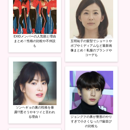
EXIDメンバーの人気順と理由
まとめ！性格の比較や不仲説
五明祐子の髪型でショートや
も
ボブやミディアムなど最新画
像まとめ！私服のブランドや
コーデも
ソンヘギョの裏の性格を暴
露!?悪そうやキツイと言われ
る理由！
ジョングクの鼻が整形のやり
すぎで小さくなった!?歯並び
の比較も