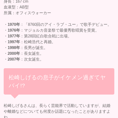
身長：167 cm
血液型：AB型
所属：オフィスウォーカー
・
1970年
：「8760回のアイ・ラブ・ユー」で歌手デビュー。
・
1976年
：マジョルカ音楽祭で最優秀歌唱賞を受賞。
・
1977年
：第28回紅白歌合戦に出場。
・
1997年
：松崎浩代と再婚。
・
1998年
：長男が誕生。
・
2000年
：長女誕生。
・
2007年
：次女誕生。
松崎しげるの息子がイケメン過ぎてヤ
バイ!?
松崎しげるさんは、長らく芸能界で活動していますが、結婚
や離婚などについても何度か話題になったことがありますよ
ね。