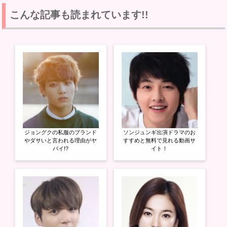
ク
e
ク
し
b
し
て
o
て
こんな記事も読まれています!!
T
o
G
w
k
o
i
で
o
t
共
g
t
有
l
e
す
e
r
る
+
で
に
で
共
は
共
有
ク
有
(
リ
(
新
ッ
新
し
ク
し
い
し
い
ウ
て
ウ
ィ
く
ィ
ン
だ
ン
ド
さ
ド
ウ
い
ウ
ジョングクの私服のブランド
ソンジュンギ出演ドラマのお
で
(
で
開
新
開
やダサいと言われる理由がヤ
すすめと無料で見れる動画サ
き
し
き
バイ!?
イト！
ま
い
ま
す
ウ
す
)
ィ
)
ン
ド
ウ
で
開
き
ま
す
)