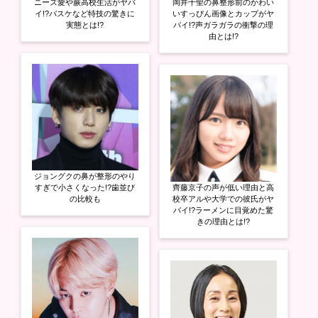
ニーズ愛や蕨高校生活がヤバ
岡井千聖の鼻整形前のかわい
イ!?バスケなど特技の驚きに
いすっぴん画像とカップがヤ
実態とは!?
バイ!?声ガラガラの衝撃の理
由とは!?
ジョングクの鼻が整形のやり
すぎで小さくなった!?歯並び
齊藤京子の声が低い理由と高
の比較も
校卒アルや大学での彼氏がヤ
バイ!?ラーメンに目覚めた驚
きの理由とは!?