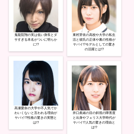
鬼龍院翔の実は低い身長とダ
東村芽依の高校や大学の私生
サすぎる本名がついに明らか
活と彼氏の正体や裏の性格が
に!?
ヤバイ!?モデルとしての驚き
の活躍とは!?
高瀬愛奈の大学や不人気でか
わいくないと言われる理由が
井口眞緒の目の斜視の障害度
ヤバイ!?性格の驚きの実態と
と出身やフェリス大学時代が
は!?
ヤバイ!?人気の驚きの理由と
は!?