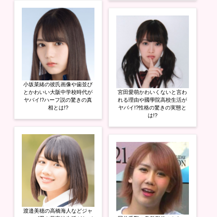
小坂菜緒の彼氏画像や歯並び
とかわいい大阪中学校時代が
宮田愛萌かわいくないと言わ
ヤバイ!?ハーフ説の驚きの真
れる理由や國學院高校生活が
相とは!?
ヤバイ!?性格の驚きの実態と
は!?
渡邉美穂の高橋海人などジャ