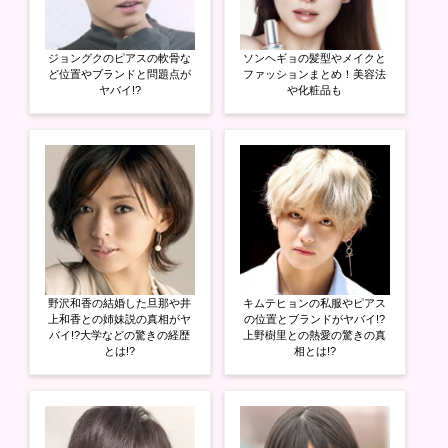
ジョングクのピアスの軟骨な
ソンヘギョの髪型やメイクと
ど位置やブランドと問題点が
ファッションまとめ！美容法
ヤバイ!?
や化粧品も
野沢和香の結婚した旦那や井
キムテヒョンの私服やピアス
上和香との姉妹説の真相がヤ
の位置とブランドがヤバイ!?
バイ!?大学などの驚きの経歴
上野樹里との熱愛の驚きの真
とは!?
相とは!?