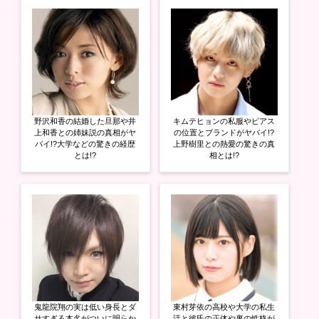
野沢和香の結婚した旦那や井
キムテヒョンの私服やピアス
上和香との姉妹説の真相がヤ
の位置とブランドがヤバイ!?
バイ!?大学などの驚きの経歴
上野樹里との熱愛の驚きの真
とは!?
相とは!?
鬼龍院翔の実は低い身長とダ
東村芽依の高校や大学の私生
サすぎる本名がついに明らか
活と彼氏の正体や裏の性格が