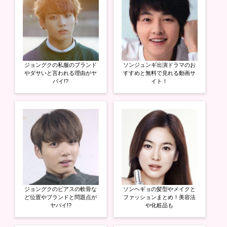
共
は
共
有
ク
有
(
リ
(
新
ッ
新
し
ク
し
い
し
い
ウ
て
ウ
ィ
く
ィ
ン
だ
ン
ド
さ
ド
ウ
い
ウ
ジョングクの私服のブランド
ソンジュンギ出演ドラマのお
で
(
で
開
新
開
やダサいと言われる理由がヤ
すすめと無料で見れる動画サ
き
し
き
バイ!?
イト！
ま
い
ま
す
ウ
す
)
ィ
)
ン
ド
ウ
で
開
き
ま
す
)
ジョングクのピアスの軟骨な
ソンヘギョの髪型やメイクと
ど位置やブランドと問題点が
ファッションまとめ！美容法
ヤバイ!?
や化粧品も