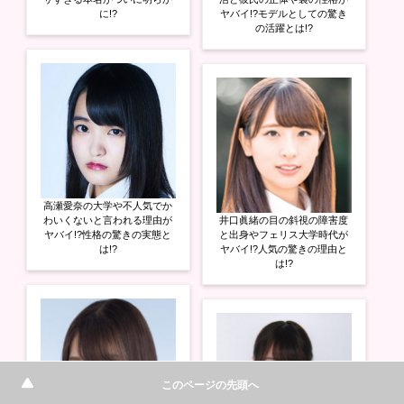
に!?
ヤバイ!?モデルとしての驚き
の活躍とは!?
高瀬愛奈の大学や不人気でか
わいくないと言われる理由が
井口眞緒の目の斜視の障害度
ヤバイ!?性格の驚きの実態と
と出身やフェリス大学時代が
は!?
ヤバイ!?人気の驚きの理由と
は!?
このページの先頭へ