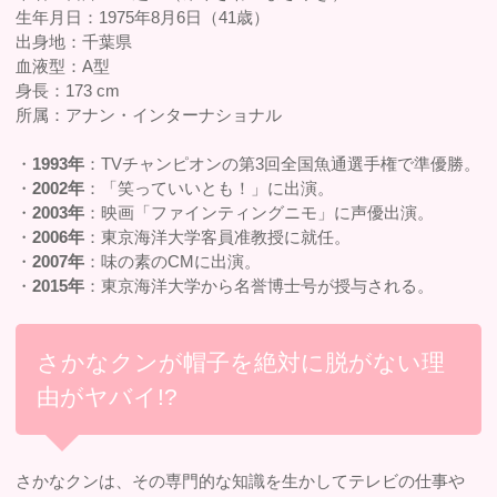
生年月日：1975年8月6日（41歳）
出身地：千葉県
血液型：A型
身長：173 cm
所属：アナン・インターナショナル
・
1993年
：TVチャンピオンの第3回全国魚通選手権で準優勝。
・
2002年
：「笑っていいとも！」に出演。
・
2003年
：映画「ファインティングニモ」に声優出演。
・
2006年
：東京海洋大学客員准教授に就任。
・
2007年
：味の素のCMに出演。
・
2015年
：東京海洋大学から名誉博士号が授与される。
さかなクンが帽子を絶対に脱がない理
由がヤバイ!?
さかなクンは、その専門的な知識を生かしてテレビの仕事や