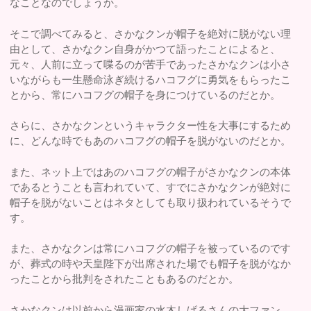
なことなのでしょうか。
そこで調べてみると、さかなクンが帽子を絶対に脱がない理
由として、さかなクン自身がかつて語ったことによると、
元々、人前に立って喋るのが苦手であったさかなクンは小さ
いながらも一生懸命泳ぎ続けるハコフグに勇気をもらったこ
とから、常にハコフグの帽子を身につけているのだとか。
さらに、さかなクンというキャラクター性を大事にするため
に、どんな時でもあのハコフグの帽子を脱がないのだとか。
また、ネット上ではあのハコフグの帽子がさかなクンの本体
であるとうことも言われていて、すでにさかなクンが絶対に
帽子を脱がないことはネタとしても取り扱われているそうで
す。
また、さかなクンは常にハコフグの帽子を被っているのです
が、葬式の時や天皇陛下が出席された場でも帽子を脱がなか
ったことから批判をされたこともあるのだとか。
さかなクンは以前から漫画家の水木しげるさんの大ファン