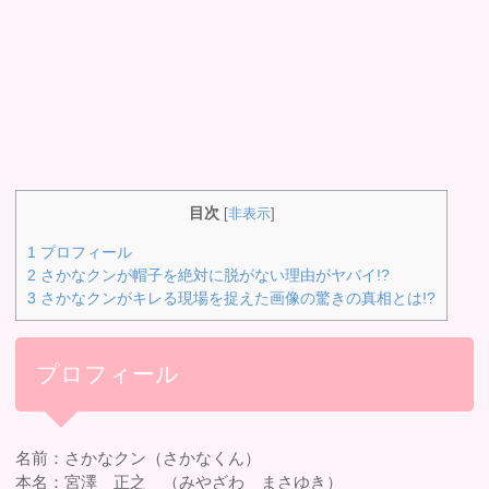
目次
[
非表示
]
1
プロフィール
2
さかなクンが帽子を絶対に脱がない理由がヤバイ!?
3
さかなクンがキレる現場を捉えた画像の驚きの真相とは!?
プロフィール
名前：さかなクン（さかなくん）
本名：宮澤 正之 （みやざわ まさゆき）