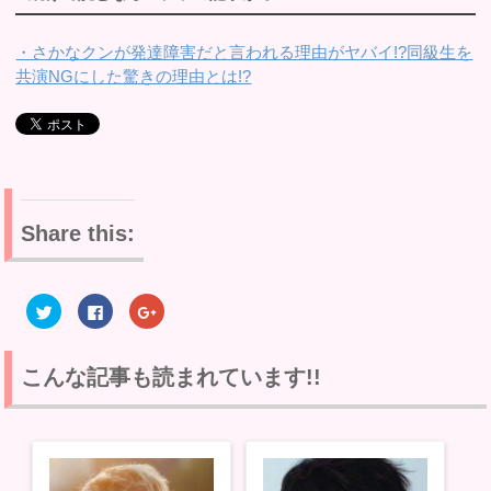
・さかなクンが発達障害だと言われる理由がヤバイ!?同級生を
共演NGにした驚きの理由とは!?
Share this:
ク
F
ク
リ
a
リ
ッ
c
ッ
ク
e
ク
し
b
し
て
o
て
こんな記事も読まれています!!
T
o
G
w
k
o
i
で
o
t
共
g
t
有
l
e
す
e
r
る
+
で
に
で