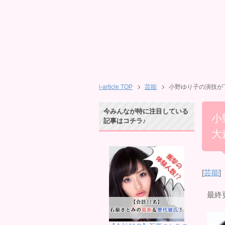
i-article TOP
芸能
小野ゆり子の演技が
今みんなが特に注目している
小
記事はコチラ♪
大
[
芸能
]
最終