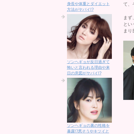
身長や体重とダイエット
て、
方法がヤバイ!?
まず
とい
まり
ソンヘギョが反日過ぎて
怖いと言われる理由や来
日の意図がヤバイ!?
ソンヘギョの裏の性格を
暴露!?悪そうやキツイと