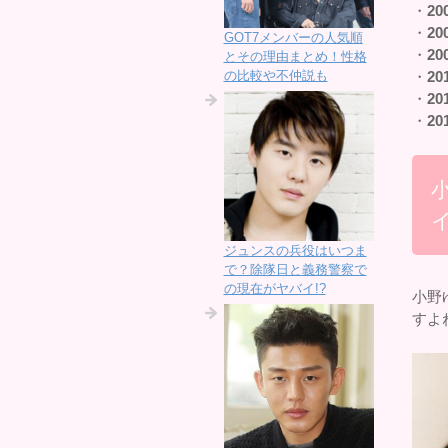
・
20
・
20
GOT7メンバーの人気順
・
20
とその理由まとめ！性格
の比較や不仲説も
・
20
・
20
・
20
イ
ジュンスの兵役はいつま
で？除隊日と義務警察で
の現在がヤバイ!?
小野
すよ