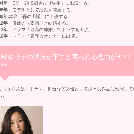
04年
：CM「3年S組黒ひげ先生」に出演する。
08年
：モデルとして活動を開始する。
09年
:舞台「轟の山脈」に出演する。
12年
：俳優の大森南朋と結婚する。
13年
：ドラマ「最高の離婚」でドラマ初出演。
16年
：ドラマ「家売るオンナ」に出演。
小野ゆり子の演技が下手と言われる理由がヤバ
!?
ゆり子さんは、ドラマ、舞台など女優として様々な作品に出演して
ね。