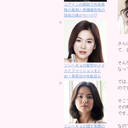
ユアインの病気で兵役免
除の真相と骨腫瘍良性の
現在の体がヤバイ!?
さら
て、
そん
ソンヘギョの髪型やメイ
なっ
クとファッションまと
め！美容法や化粧品も
では
ので
そこ
その
です
なの
ソンヘギョが隠す実際の