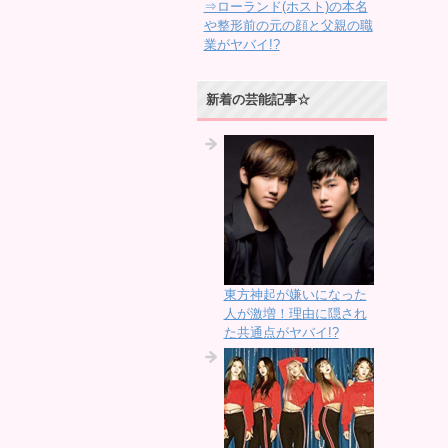
⇒ローランド(ホスト)の本名
や整形前の元の顔と父親の職
業がヤバイ!?
新着の芸能記事☆
東方神起が嫌いになった
人が激増！理由に隠され
た共通点がヤバイ!?