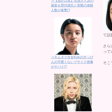
⇒【合計11名】石原さとみの
最新＆歴代彼氏と実際の体験
人数が衝撃!?
て話
さら
って
⇒キムタク次女Kokiのすっぴ
んの可愛くないブサイク画像
そこ
がヤバイ!?