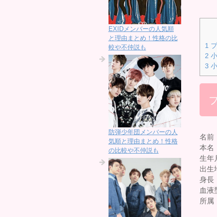
EXIDメンバーの人気順
と理由まとめ！性格の比
1
プ
較や不仲説も
2
小
3
小
防弾少年団メンバーの人
名前
気順と理由まとめ！性格
本名
の比較や不仲説も
生年
出生
身長：
血液
所属