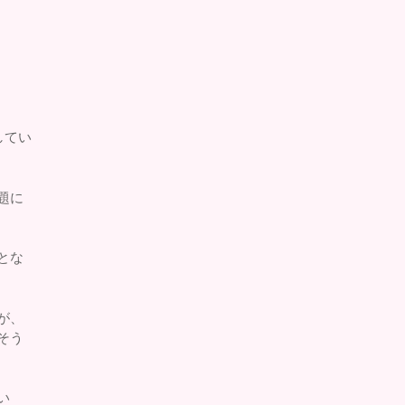
してい
題に
とな
が、
そう
い