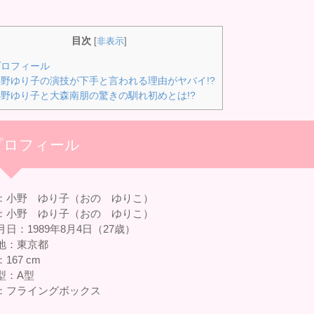
目次
[
非表示
]
ロフィール
野ゆり子の演技が下手と言われる理由がヤバイ!?
野ゆり子と大森南朋の驚きの馴れ初めとは!?
プロフィール
：小野 ゆり子（おの ゆりこ）
：小野 ゆり子（おの ゆりこ）
月日：1989年8月4日（27歳）
地：東京都
167 cm
型：A型
：フライングボックス