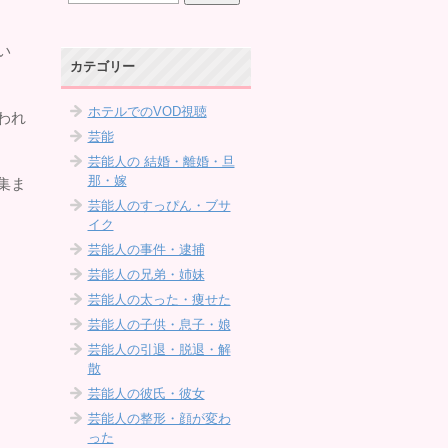
い
カテゴリー
ホテルでのVOD視聴
われ
芸能
芸能人の 結婚・離婚・旦
那・嫁
集ま
芸能人のすっぴん・ブサ
イク
芸能人の事件・逮捕
芸能人の兄弟・姉妹
芸能人の太った・痩せた
芸能人の子供・息子・娘
芸能人の引退・脱退・解
散
芸能人の彼氏・彼女
芸能人の整形・顔が変わ
った