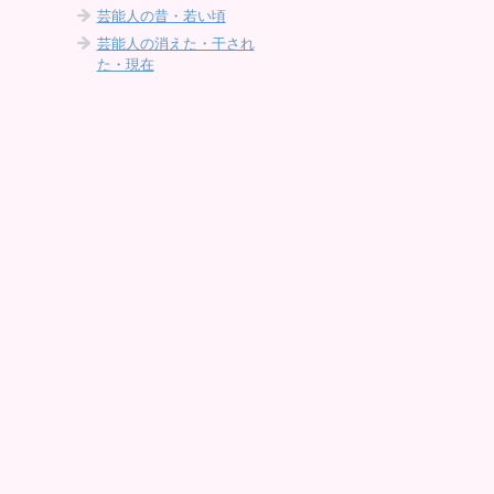
芸能人の昔・若い頃
芸能人の消えた・干され
た・現在