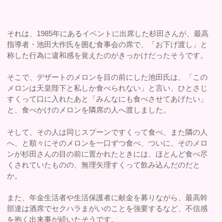
それは、1985年にあるイベントに出席した杉田さんが、最高
指導者・池田大作氏を囲む食事会の席で、「お下げ渡し」と
称した行為に違和感を覚えたのがきっかけだったそうです。
そこで、デザートのメロンを目の前にした池田氏は、「この
メロンは天皇陛下と私しか食べられない」と言い、ひとさじ
すくって口に入れたあと「みんなにも食べさせてあげたい」
と、食べかけのメロンを隣席の人へ渡しました。
そして、その人は同じスプーンですくって食べ、また隣の人
へ、と順々にそのメロンを一口ずつ食べ、ついに、そのメロ
ンが杉田さんの目の前に置かれたときには、ほとんど食べ尽
くされていたものの、無理矢理すくって飲み込んだのだと
か。
また、年金生活者や生活保護者に献金を募りながら、最高幹
部達は酒席でセクハラまがいのことを強要するなど、不信感
を抱く出来事が続いたそうです。