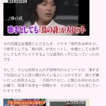
その活躍は女優業にとどまらず、ドラマ『池中玄太80キロ』
で歌手としても「鳥の詩」が大ヒットし、女優としても歌手
としても大ブレイクするような超売れっ子になっていったの
です。
そして、そんな杉田さんの子役時代のエピソードが、凄すぎ
て伝説のように語り継がれているというのですが、負けず嫌
いだった杉田さんは、「子役のクセに」と陰口を叩かれるの
が嫌で、現場で台本を一切開かず、その役どころを演じてい
たそうです。