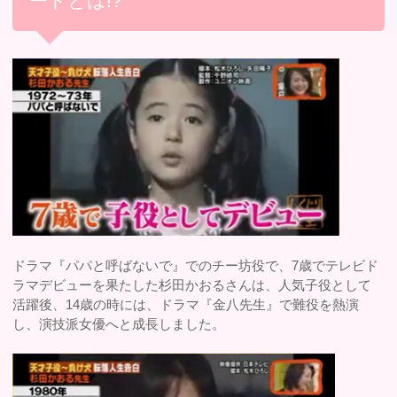
ードとは!?
ドラマ『パパと呼ばないで』でのチー坊役で、7歳でテレビド
ラマデビューを果たした杉田かおるさんは、人気子役として
活躍後、14歳の時には、ドラマ『金八先生』で難役を熱演
し、演技派女優へと成長しました。