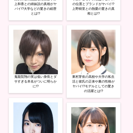
上和香との姉妹説の真相がヤ
の位置とブランドがヤバイ!?
バイ!?大学などの驚きの経歴
上野樹里との熱愛の驚きの真
とは!?
相とは!?
鬼龍院翔の実は低い身長とダ
東村芽依の高校や大学の私生
サすぎる本名がついに明らか
活と彼氏の正体や裏の性格が
に!?
ヤバイ!?モデルとしての驚き
の活躍とは!?