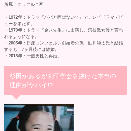
所属：オラクル企画
・
1972年
：ドラマ『パパと呼ばないで』でテレビドラマデビ
ューを果たす。
・
1979年
：ドラマ『金八先生』に出演し、演技派女優と言わ
れるようになる。
・
2005年
：日産コンツェルン創始者の孫・鮎川純太氏と結婚
するも、7ヶ月後には離婚。
・
2013年
：一般男性と再婚。
杉田かおるが創価学会を抜けた本当の
理由がヤバイ!?