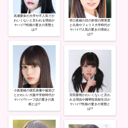
高瀬愛奈の大学や不人気でか
わいくないと言われる理由が
井口眞緒の目の斜視の障害度
ヤバイ!?性格の驚きの実態と
と出身やフェリス大学時代が
は!?
ヤバイ!?人気の驚きの理由と
は!?
小坂菜緒の彼氏画像や歯並び
とかわいい大阪中学校時代が
宮田愛萌かわいくないと言わ
ヤバイ!?ハーフ説の驚きの真
れる理由や國學院高校生活が
相とは!?
ヤバイ!?性格の驚きの実態と
は!?