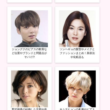
す
ウ
す
)
ィ
)
ン
ド
ウ
で
開
き
ま
す
)
ジョングクのピアスの軟骨な
ソンヘギョの髪型やメイクと
ど位置やブランドと問題点が
ファッションまとめ！美容法
ヤバイ!?
や化粧品も
野沢和香の結婚した旦那や井
キムテヒョンの私服やピアス