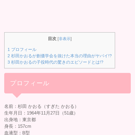
目次
[
非表示
]
1
プロフィール
2
杉田かおるが創価学会を抜けた本当の理由がヤバイ!?
3
杉田かおるの子役時代の驚きのエピソードとは!?
プロフィール
名前：杉田 かおる（すぎた かおる）
生年月日：1964年11月27日（51歳）
出身地：東京都
身長：157cm
血液型：B型