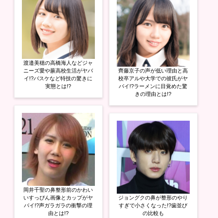
渡邉美穂の高橋海人などジャ
ニーズ愛や蕨高校生活がヤバ
齊藤京子の声が低い理由と高
イ!?バスケなど特技の驚きに
校卒アルや大学での彼氏がヤ
実態とは!?
バイ!?ラーメンに目覚めた驚
きの理由とは!?
岡井千聖の鼻整形前のかわい
いすっぴん画像とカップがヤ
ジョングクの鼻が整形のやり
バイ!?声ガラガラの衝撃の理
すぎで小さくなった!?歯並び
由とは!?
の比較も