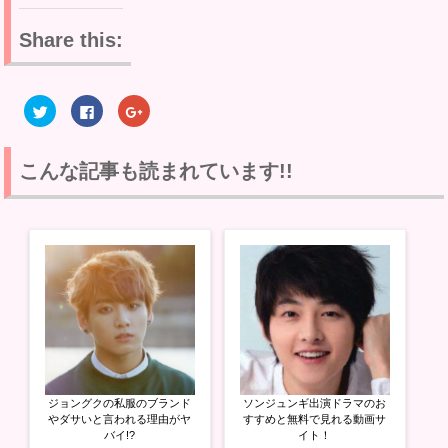
Share this:
ク
F
ク
リ
a
リ
ッ
c
ッ
ク
e
ク
し
b
し
て
o
て
こんな記事も読まれています!!
T
o
G
w
k
o
i
で
o
t
共
g
t
有
l
e
す
e
r
る
+
で
に
で
共
は
共
有
ク
有
(
リ
(
新
ッ
新
し
ク
し
い
し
い
ウ
て
ウ
ィ
く
ィ
ン
だ
ン
ド
さ
ド
ウ
い
ウ
ジョングクの私服のブランド
ソンジュンギ出演ドラマのお
で
(
で
開
新
開
やダサいと言われる理由がヤ
すすめと無料で見れる動画サ
き
し
き
バイ!?
イト！
ま
い
ま