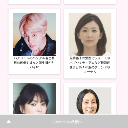
パクジミンのハングル名と整
五明祐子の髪型でショートや
形前画像や彼女と誕生日がヤ
ボブやミディアムなど最新画
バイ!?
像まとめ！私服のブランドや
コーデも
このページの先頭へ
ソンヘギョの裏の性格を暴