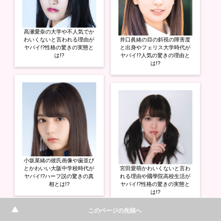
高瀬愛奈の大学や不人気でか
わいくないと言われる理由が
井口眞緒の目の斜視の障害度
ヤバイ!?性格の驚きの実態と
と出身やフェリス大学時代が
は!?
ヤバイ!?人気の驚きの理由と
は!?
小坂菜緒の彼氏画像や歯並び
とかわいい大阪中学校時代が
宮田愛萌かわいくないと言わ
ヤバイ!?ハーフ説の驚きの真
れる理由や國學院高校生活が
相とは!?
ヤバイ!?性格の驚きの実態と
は!?
このページの先頭へ