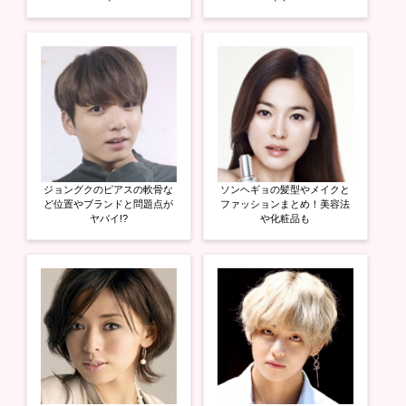
ま
い
ま
す
ウ
す
)
ィ
)
ン
ド
ウ
で
開
き
ま
す
)
ジョングクのピアスの軟骨な
ソンヘギョの髪型やメイクと
ど位置やブランドと問題点が
ファッションまとめ！美容法
ヤバイ!?
や化粧品も