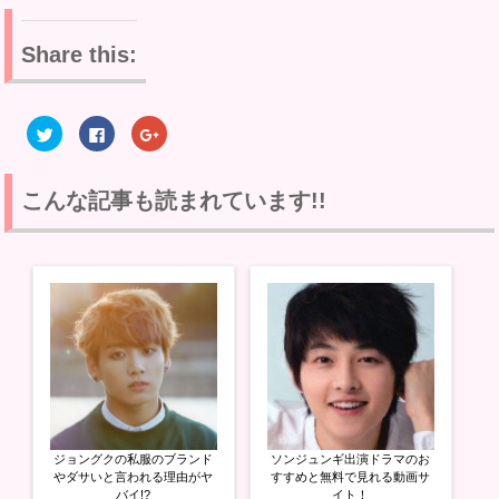
Share this:
ク
F
ク
リ
a
リ
ッ
c
ッ
ク
e
ク
し
b
し
て
o
て
こんな記事も読まれています!!
T
o
G
w
k
o
i
で
o
t
共
g
t
有
l
e
す
e
r
る
+
で
に
で
共
は
共
有
ク
有
(
リ
(
新
ッ
新
し
ク
し
い
し
い
ウ
て
ウ
ィ
く
ィ
ン
だ
ン
ド
さ
ド
ウ
い
ウ
ジョングクの私服のブランド
ソンジュンギ出演ドラマのお
で
(
で
開
新
開
やダサいと言われる理由がヤ
すすめと無料で見れる動画サ
き
し
き
バイ!?
イト！