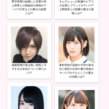
野沢和香の結婚した旦那や井
キムテヒョンの私服やピアス
上和香との姉妹説の真相がヤ
の位置とブランドがヤバイ!?
バイ!?大学などの驚きの経歴
上野樹里との熱愛の驚きの真
とは!?
相とは!?
鬼龍院翔の実は低い身長とダ
東村芽依の高校や大学の私生
サすぎる本名がついに明らか
活と彼氏の正体や裏の性格が
に!?
ヤバイ!?モデルとしての驚き
の活躍とは!?