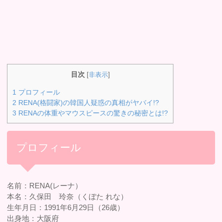
目次
[
非表示
]
1
プロフィール
2
RENA(格闘家)の韓国人疑惑の真相がヤバイ!?
3
RENAの体重やマウスピースの驚きの秘密とは!?
プロフィール
名前：RENA(レーナ）
本名：久保田 玲奈（くぼた れな）
生年月日：1991年6月29日（26歳）
出身地：大阪府