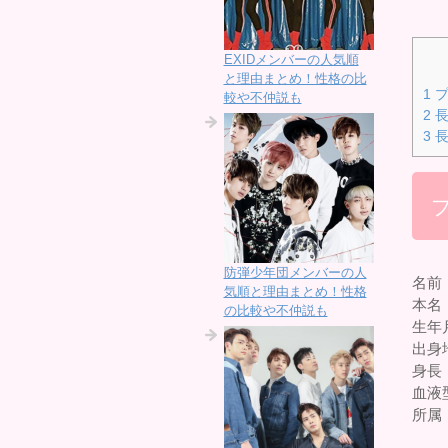
EXIDメンバーの人気順
と理由まとめ！性格の比
1
プ
較や不仲説も
2
長
3
長
防弾少年団メンバーの人
名前
気順と理由まとめ！性格
本名
の比較や不仲説も
生年月
出身
身長：
血液
所属