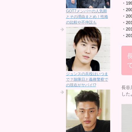
・19
・20
GOT7メンバーの人気順
・20
とその理由まとめ！性格
の比較や不仲説も
・20
・20
・20
ジュンスの兵役はいつま
で？除隊日と義務警察で
の現在がヤバイ!?
長谷
した