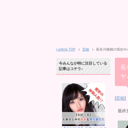
i-article TOP
芸能
長谷川穂積の現在や
今みんなが特に注目している
長
記事はコチラ♪
ヤ
[
芸能
]
最終更