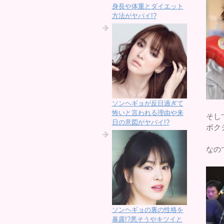
身長や体重とダイエット
方法がヤバイ!?
ソンヘギョが反日過ぎて
怖いと言われる理由や来
そし
日の意図がヤバイ!?
ボク
なの
ソンヘギョの裏の性格を
暴露!?悪そうやキツイと