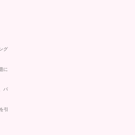
ング
題に
、パ
を引