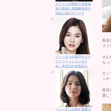
ユアインの病気で兵役免
除の真相と骨腫瘍良性の
現在の体がヤバイ!?
長谷
ファ
そん
ソンヘギョの髪型やメイ
クとファッションまと
なっ
め！美容法や化粧品も
そこ
ンチ
長谷
退し
ソンヘギョが隠す実際の