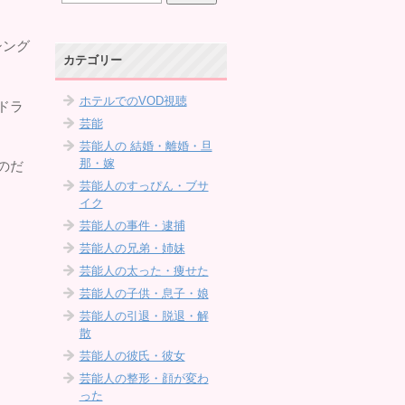
シング
カテゴリー
ホテルでのVOD視聴
ドラ
芸能
芸能人の 結婚・離婚・旦
那・嫁
のだ
芸能人のすっぴん・ブサ
イク
芸能人の事件・逮捕
芸能人の兄弟・姉妹
芸能人の太った・痩せた
芸能人の子供・息子・娘
芸能人の引退・脱退・解
散
芸能人の彼氏・彼女
芸能人の整形・顔が変わ
った