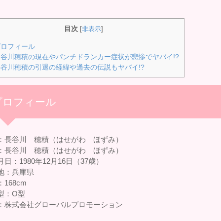
目次
[
非表示
]
ロフィール
谷川穂積の現在やパンチドランカー症状が悲惨でヤバイ!?
谷川穂積の引退の経緯や過去の伝説もヤバイ!?
プロフィール
：長谷川 穂積（はせがわ ほずみ）
：長谷川 穂積（はせがわ ほずみ）
日：1980年12月16日（37歳）
地：兵庫県
168cm
型：O型
：株式会社グローバルプロモーション