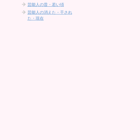
芸能人の昔・若い頃
芸能人の消えた・干され
た・現在