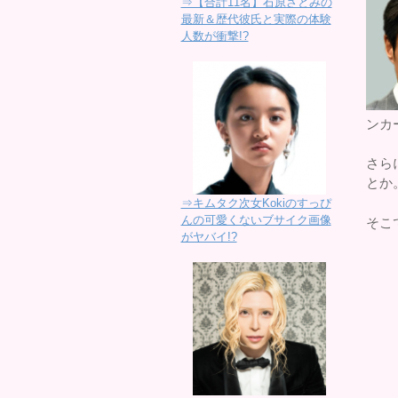
⇒【合計11名】石原さとみの
最新＆歴代彼氏と実際の体験
人数が衝撃!?
ンカ
さら
とか
⇒キムタク次女Kokiのすっぴ
んの可愛くないブサイク画像
そこ
がヤバイ!?