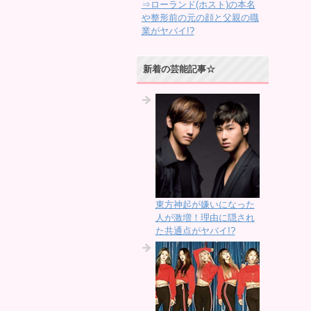
⇒ローランド(ホスト)の本名
や整形前の元の顔と父親の職
業がヤバイ!?
新着の芸能記事☆
東方神起が嫌いになった
人が激増！理由に隠され
た共通点がヤバイ!?