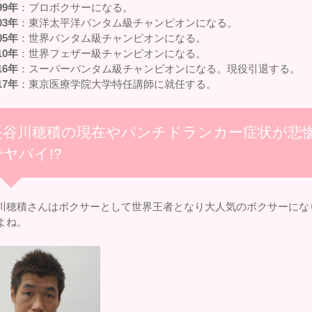
99年
：プロボクサーになる。
03年
：東洋太平洋バンタム級チャンピオンになる。
05年
：世界バンタム級チャンピオンになる。
10年
：世界フェザー級チャンピオンになる。
16年
：スーパーバンタム級チャンピオンになる。現役引退する。
17年
：東京医療学院大学特任講師に就任する。
長谷川穂積の現在やパンチドランカー症状が悲
でヤバイ!?
川穂積さんはボクサーとして世界王者となり大人気のボクサーにな
よね。