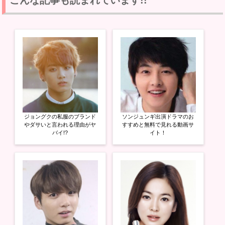
こんな記事も読まれています!!
T
o
G
w
k
o
i
で
o
t
共
g
t
有
l
e
す
e
r
る
+
で
に
で
共
は
共
有
ク
有
(
リ
(
新
ッ
新
し
ク
し
い
し
い
ウ
て
ウ
ィ
く
ィ
ン
だ
ン
ド
さ
ド
ウ
い
ウ
ジョングクの私服のブランド
ソンジュンギ出演ドラマのお
で
(
で
開
新
開
やダサいと言われる理由がヤ
すすめと無料で見れる動画サ
き
し
き
バイ!?
イト！
ま
い
ま
す
ウ
す
)
ィ
)
ン
ド
ウ
で
開
き
ま
す
)