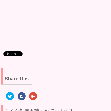
Share this:
ク
F
ク
リ
a
リ
ッ
c
ッ
ク
e
ク
し
b
し
て
o
て