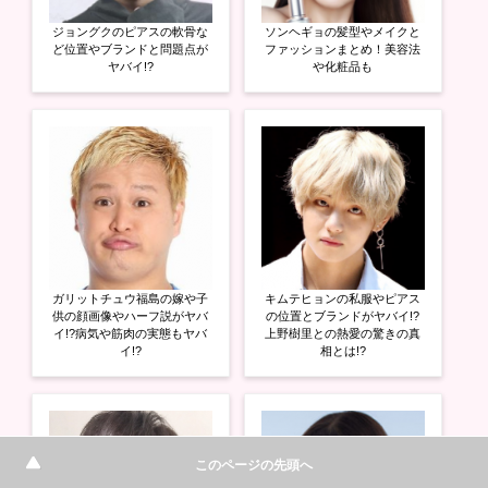
ジョングクのピアスの軟骨な
ソンヘギョの髪型やメイクと
ど位置やブランドと問題点が
ファッションまとめ！美容法
ヤバイ!?
や化粧品も
ガリットチュウ福島の嫁や子
キムテヒョンの私服やピアス
供の顔画像やハーフ説がヤバ
の位置とブランドがヤバイ!?
イ!?病気や筋肉の実態もヤバ
上野樹里との熱愛の驚きの真
イ!?
相とは!?
このページの先頭へ