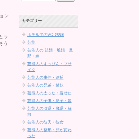
ション
カテゴリー
ホテルでのVOD視聴
とラ
芸能
そう
芸能人の 結婚・離婚・旦
那・嫁
芸能人のすっぴん・ブサ
イク
芸能人の事件・逮捕
芸能人の兄弟・姉妹
芸能人の太った・痩せた
芸能人の子供・息子・娘
芸能人の引退・脱退・解
散
芸能人の彼氏・彼女
芸能人の整形・顔が変わ
った