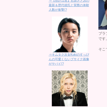
⇒【合計11名】石原さとみの
最新＆歴代彼氏と実際の体験
人数が衝撃!?
ブラ
です
そこ
⇒キムタク次女Kokiのすっぴ
んの可愛くないブサイク画像
がヤバイ!?