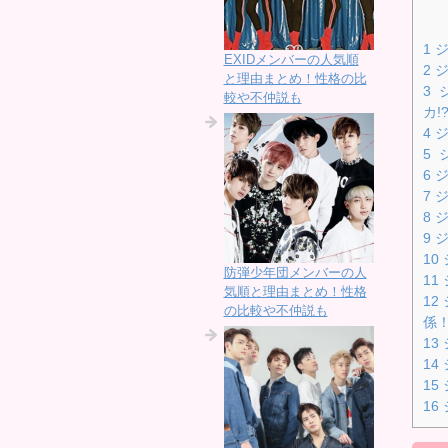
1
ジ
EXIDメンバーの人気順
2
ジ
と理由まとめ！性格の比
3
ジ
較や不仲説も
カ!
4
ジ
5
ジ
6
ジ
7
ジ
8
ジ
9
ジ
10
防弾少年団メンバーの人
11
気順と理由まとめ！性格
12
の比較や不仲説も
係
13
14
15
16