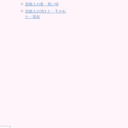
芸能人の昔・若い頃
芸能人の消えた・干され
た・現在