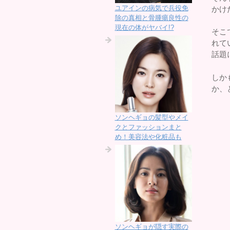
ユアインの病気で兵役免
かけ
除の真相と骨腫瘍良性の
現在の体がヤバイ!?
そこ
れて
話題
しか
か、
ソンヘギョの髪型やメイ
クとファッションまと
め！美容法や化粧品も
ソンヘギョが隠す実際の