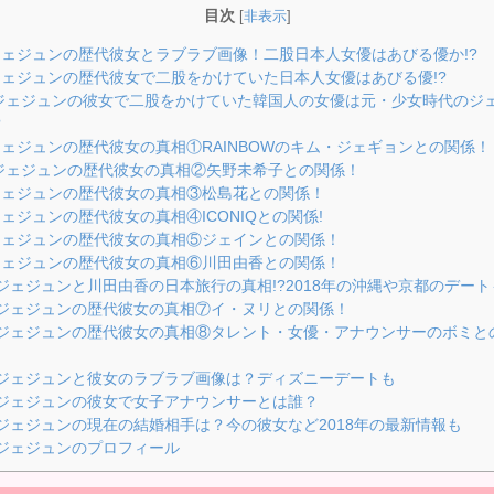
目次
[
非表示
]
ェジュンの歴代彼女とラブラブ画像！二股日本人女優はあびる優か!?
ェジュンの歴代彼女で二股をかけていた日本人女優はあびる優!?
ェジュンの彼女で二股をかけていた韓国人の女優は元・少女時代のジ
?
ェジュンの歴代彼女の真相①RAINBOWのキム・ジェギョンとの関係！
ェジュンの歴代彼女の真相②矢野未希子との関係！
ェジュンの歴代彼女の真相③松島花との関係！
ェジュンの歴代彼女の真相④ICONIQとの関係!
ェジュンの歴代彼女の真相⑤ジェインとの関係！
ェジュンの歴代彼女の真相⑥川田由香との関係！
ジェジュンと川田由香の日本旅行の真相!?2018年の沖縄や京都のデート
ジェジュンの歴代彼女の真相⑦イ・ヌリとの関係！
ジェジュンの歴代彼女の真相⑧タレント・女優・アナウンサーのボミと
！
ジェジュンと彼女のラブラブ画像は？ディズニーデートも
ジェジュンの彼女で女子アナウンサーとは誰？
ジェジュンの現在の結婚相手は？今の彼女など2018年の最新情報も
ジェジュンのプロフィール