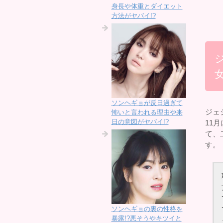
身長や体重とダイエット
方法がヤバイ!?
ソンヘギョが反日過ぎて
ジェ
怖いと言われる理由や来
日の意図がヤバイ!?
11
て、
す。
ソンヘギョの裏の性格を
暴露!?悪そうやキツイと