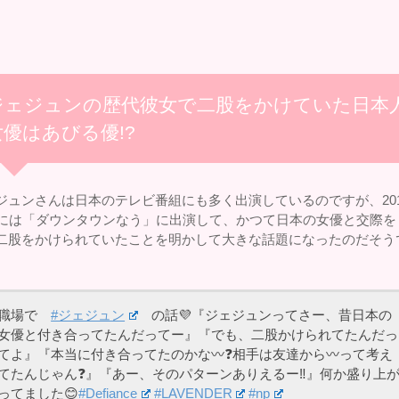
ジェジュンの歴代彼女で二股をかけていた日本
女優はあびる優!?
ジュンさんは日本のテレビ番組にも多く出演しているのですが、201
月には「ダウンタウンなう」に出演して、かつて日本の女優と交際を
二股をかけられていたことを明かして大きな話題になったのだそう
職場で
#ジェジュン
の話💜『ジェジュンってさー、昔日本の
女優と付き合ってたんだってー』『でも、二股かけられてたんだっ
てよ』『本当に付き合ってたのかな〰️❓相手は友達から〰️って考え
てたんじゃん❓』『あー、そのパターンありえるー‼️』何か盛り上
ってました😊
#Defiance
#LAVENDER
#np