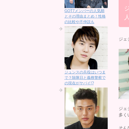
GOT7メンバーの人気順
とその理由まとめ！性格
の比較や不仲説も
ジェ
ジュンスの兵役はいつま
で？除隊日と義務警察で
の現在がヤバイ!?
ジェ
多く
そん