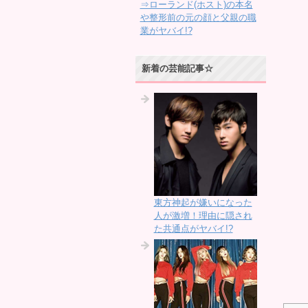
⇒ローランド(ホスト)の本名
や整形前の元の顔と父親の職
業がヤバイ!?
新着の芸能記事☆
東方神起が嫌いになった
人が激増！理由に隠され
た共通点がヤバイ!?