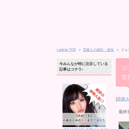
i-article TOP
芸能人の彼氏・彼女
ジェ
今みんなが特に注目している
ジ
記事はコチラ♪
女
[
芸能
最終更