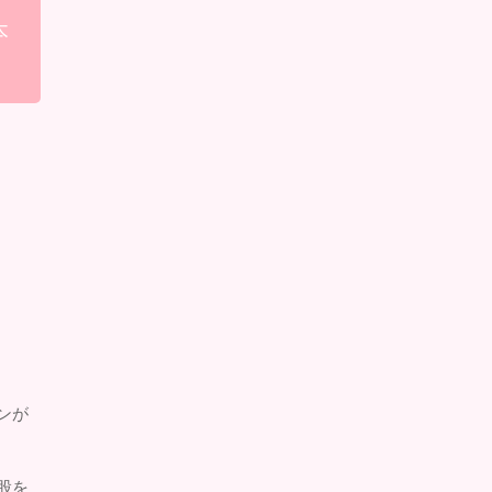
本
ンが
股を