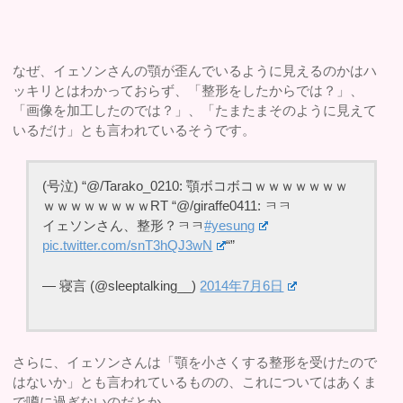
なぜ、イェソンさんの顎が歪んでいるように見えるのかはハ
ッキリとはわかっておらず、「整形をしたからでは？」、
「画像を加工したのでは？」、「たまたまそのように見えて
いるだけ」とも言われているそうです。
(号泣) “@/Tarako_0210: 顎ボコボコｗｗｗｗｗｗｗ
ｗｗｗｗｗｗｗｗRT “@/giraffe0411: ㅋㅋ
イェソンさん、整形？ㅋㅋ
#yesung
pic.twitter.com/snT3hQJ3wN
“”
— 寝言 (@sleeptalking__)
2014年7月6日
さらに、イェソンさんは「顎を小さくする整形を受けたので
はないか」とも言われているものの、これについてはあくま
で噂に過ぎないのだとか。