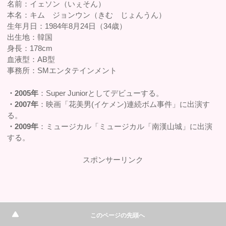
名前：イェソン（いぇそん）
本名：キム ジョンウン（きむ じょんうん）
生年月日：1984年8月24日（34歳）
出生地：韓国
身長：178cm
血液型：AB型
事務所：SMエンタテインメント
・2005年
：Super Juniorとしてデビューする。
・2007年
：映画「花美男(イケメン)連続ボム事件」に出演す
る。
・2009年
：ミュージカル「ミュージカル「南漢山城」に出演
する。
スポンサーリンク
このページの先頭へ