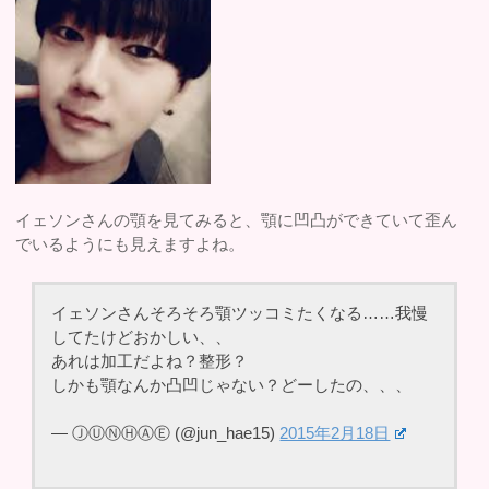
イェソンさんの顎を見てみると、顎に凹凸ができていて歪ん
でいるようにも見えますよね。
イェソンさんそろそろ顎ツッコミたくなる……我慢
してたけどおかしい、、
あれは加工だよね？整形？
しかも顎なんか凸凹じゃない？どーしたの、、、
— ⒿⓊⓃⒽⒶⒺ (@jun_hae15)
2015年2月18日