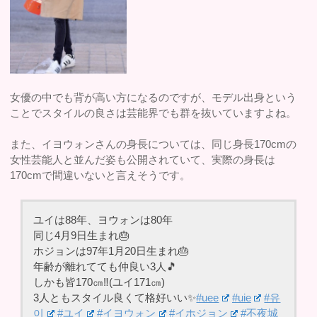
女優の中でも背が高い方になるのですが、モデル出身という
ことでスタイルの良さは芸能界でも群を抜いていますよね。
また、イヨウォンさんの身長については、同じ身長170cmの
女性芸能人と並んだ姿も公開されていて、実際の身長は
170cmで間違いないと言えそうです。
ユイは88年、ヨウォンは80年
同じ4月9日生まれ🎂
ホジョンは97年1月20日生まれ🎂
年齢が離れてても仲良い3人🎵
しかも皆170㎝‼️(ユイ171㎝)
3人ともスタイル良くて格好いい✨
#uee
#uie
#유
이
#ユイ
#イヨウォン
#イホジョン
#不夜城