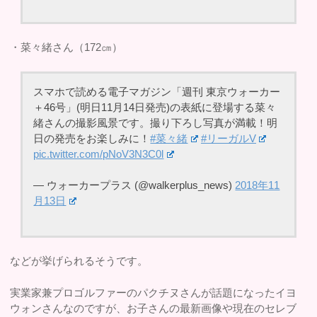
・菜々緒さん（172㎝）
スマホで読める電子マガジン「週刊 東京ウォーカー
＋46号」(明日11月14日発売)の表紙に登場する菜々
緒さんの撮影風景です。撮り下ろし写真が満載！明
日の発売をお楽しみに！
#菜々緒
#リーガルV
pic.twitter.com/pNoV3N3C0l
— ウォーカープラス (@walkerplus_news)
2018年11
月13日
などが挙げられるそうです。
実業家兼プロゴルファーのパクチヌさんが話題になったイヨ
ウォンさんなのですが、お子さんの最新画像や現在のセレブ