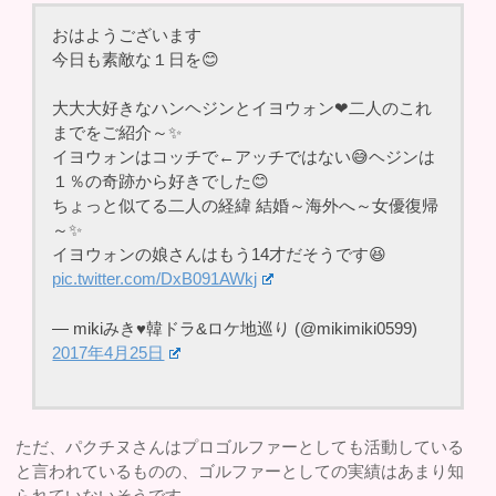
おはようございます
今日も素敵な１日を😊
大大大好きなハンヘジンとイヨウォン❤二人のこれ
までをご紹介～✨
イヨウォンはコッチで←アッチではない😅ヘジンは
１％の奇跡から好きでした😊
ちょっと似てる二人の経緯 結婚～海外へ～女優復帰
～✨
イヨウォンの娘さんはもう14才だそうです😆
pic.twitter.com/DxB091AWkj
— mikiみき♥韓ドラ&ロケ地巡り (@mikimiki0599)
2017年4月25日
ただ、パクチヌさんはプロゴルファーとしても活動している
と言われているものの、ゴルファーとしての実績はあまり知
られていないそうです。