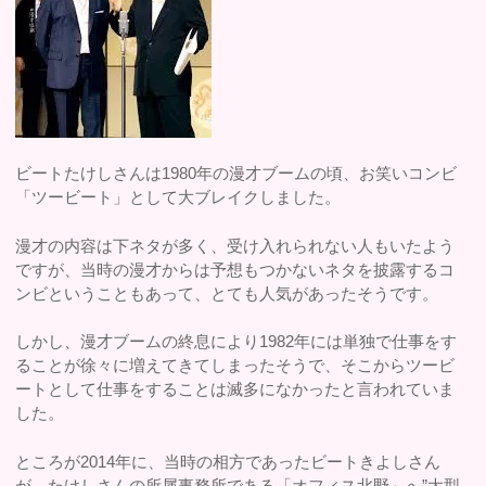
ビートたけしさんは1980年の漫才ブームの頃、お笑いコンビ
「ツービート」として大ブレイクしました。
漫才の内容は下ネタが多く、受け入れられない人もいたよう
ですが、当時の漫才からは予想もつかないネタを披露するコ
ンビということもあって、とても人気があったそうです。
しかし、漫才ブームの終息により1982年には単独で仕事をす
ることが徐々に増えてきてしまったそうで、そこからツービ
ートとして仕事をすることは滅多になかったと言われていま
した。
ところが2014年に、当時の相方であったビートきよしさん
が、たけしさんの所属事務所である「オフィス北野」へ”大型