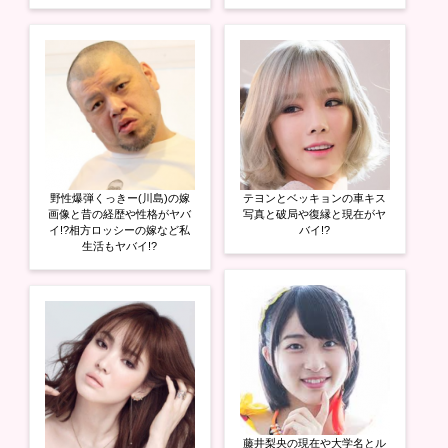
野性爆弾くっきー(川島)の嫁
テヨンとベッキョンの車キス
画像と昔の経歴や性格がヤバ
写真と破局や復縁と現在がヤ
イ!?相方ロッシーの嫁など私
バイ!?
生活もヤバイ!?
藤井梨央の現在や大学名とル