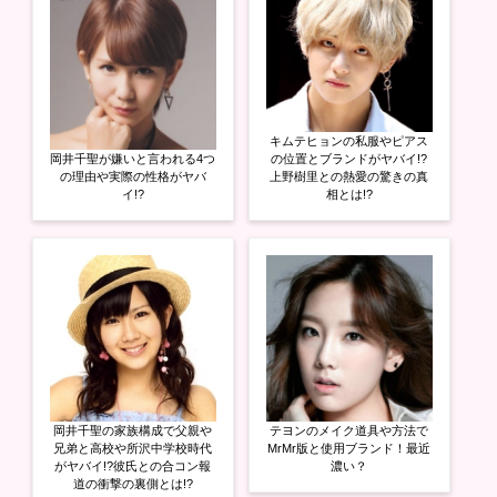
キムテヒョンの私服やピアス
岡井千聖が嫌いと言われる4つ
の位置とブランドがヤバイ!?
の理由や実際の性格がヤバ
上野樹里との熱愛の驚きの真
イ!?
相とは!?
岡井千聖の家族構成で父親や
テヨンのメイク道具や方法で
兄弟と高校や所沢中学校時代
MrMr版と使用ブランド！最近
がヤバイ!?彼氏との合コン報
濃い？
道の衝撃の裏側とは!?