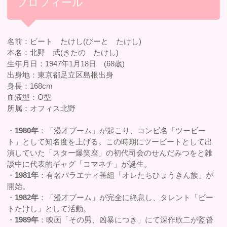
プロフィール
名前：ビート たけし(びーと たけし)
本名：北野 武(きたの たけし)
生年月日：1947年1月18日 (68歳)
出身地：東京都足立区島根出身
身長：168cm
血液型：O型
所属：オフィス北野
・
1980年
：「漫才ブーム」が起こり、コンビ名「ツービー
ト」として知名度を上げる。この時期にツービートとして出
演していた「スター爆笑座」の初代司会のせんだみつをと雑
談中に代表的ギャグ「コマネチ」が誕生。
・
1981年
：有名バラエティ番組「オレたちひょうきん族」が
開始。
・
1982年
：「漫才ブーム」が完全に終息し、タレント「ビー
トたけし」として活動。
・
1989年
：映画「その男、凶暴につき」にて深作欣二が監督