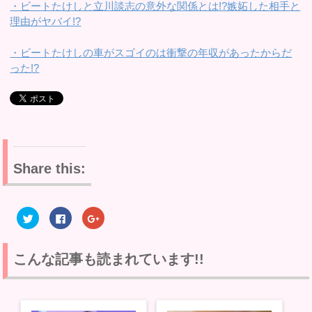
・ビートたけしと立川談志の意外な関係とは!?嫉妬した相手と
理由がヤバイ!?
・ビートたけしの車がスゴイのは衝撃の年収があったからだ
った!?
Share this:
ク
F
ク
リ
a
リ
ッ
c
ッ
ク
e
ク
し
b
し
て
o
て
こんな記事も読まれています!!
T
o
G
w
k
o
i
で
o
t
共
g
t
有
l
e
す
e