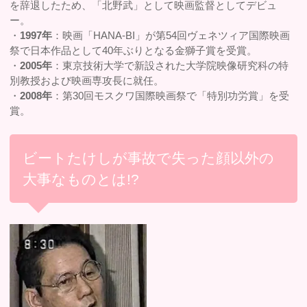
を辞退したため、「北野武」として映画監督としてデビュ
ー。
・
1997年
：映画「HANA-BI」が第54回ヴェネツィア国際映画
祭で日本作品として40年ぶりとなる金獅子賞を受賞。
・
2005年
：東京技術大学で新設された大学院映像研究科の特
別教授および映画専攻長に就任。
・
2008年
：第30回モスクワ国際映画祭で「特別功労賞」を受
賞。
ビートたけしが事故で失った顔以外の
大事なものとは!?