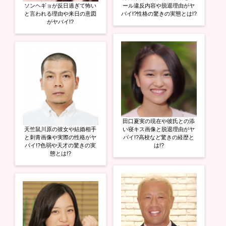
ソンヘギョが反日過ぎて怖い
ール違反内容や脱退理由がヤ
と言われる理由や来日の意図
バイ!?性格の驚きの実態とは!?
がヤバイ!?
田口夏実の現在や彼氏との添
天竺鼠川原の彼女や結婚相手
い寝キス画像と脱退理由がヤ
と刺青画像や実際の性格がヤ
バイ!?高校など驚きの経歴と
バイ!?色弱や天才の驚きの実
は!?
態とは!?