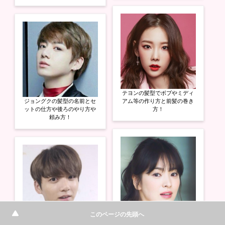
テヨンの髪型でボブやミディ
ジョングクの髪型の名前とセ
アム等の作り方と前髪の巻き
ットの仕方や後ろのやり方や
方！
頼み方！
このページの先頭へ
ソンヘギョの裏の性格を暴
ジョングクのピアスの軟骨な
露!?悪そうやキツイと言われ