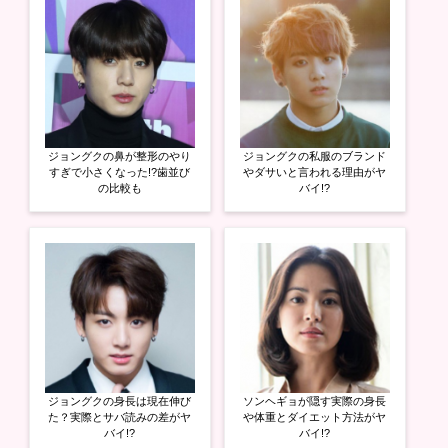
r
る
+
で
に
で
共
は
共
有
ク
有
(
リ
(
新
ッ
新
し
ク
し
い
し
い
ウ
て
ウ
ィ
く
ィ
ン
だ
ン
ド
さ
ド
ウ
い
ウ
ジョングクの鼻が整形のやり
ジョングクの私服のブランド
で
(
で
開
新
開
すぎで小さくなった!?歯並び
やダサいと言われる理由がヤ
き
し
き
の比較も
バイ!?
ま
い
ま
す
ウ
す
)
ィ
)
ン
ド
ウ
で
開
き
ま
す
)
ジョングクの身長は現在伸び
ソンヘギョが隠す実際の身長
た？実際とサバ読みの差がヤ
や体重とダイエット方法がヤ
バイ!?
バイ!?