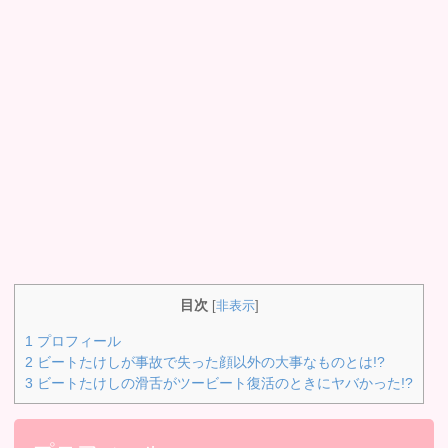
目次
[
非表示
]
1
プロフィール
2
ビートたけしが事故で失った顔以外の大事なものとは!?
3
ビートたけしの滑舌がツービート復活のときにヤバかった!?