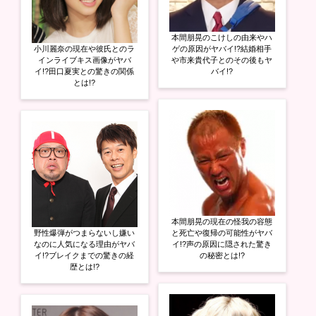
本間朋晃のこけしの由来やハ
小川麗奈の現在や彼氏とのラ
ゲの原因がヤバイ!?結婚相手
インライブキス画像がヤバ
や市来貴代子とのその後もヤ
イ!?田口夏実との驚きの関係
バイ!?
とは!?
本間朋晃の現在の怪我の容態
野性爆弾がつまらないし嫌い
と死亡や復帰の可能性がヤバ
なのに人気になる理由がヤバ
イ!?声の原因に隠された驚き
イ!?ブレイクまでの驚きの経
の秘密とは!?
歴とは!?