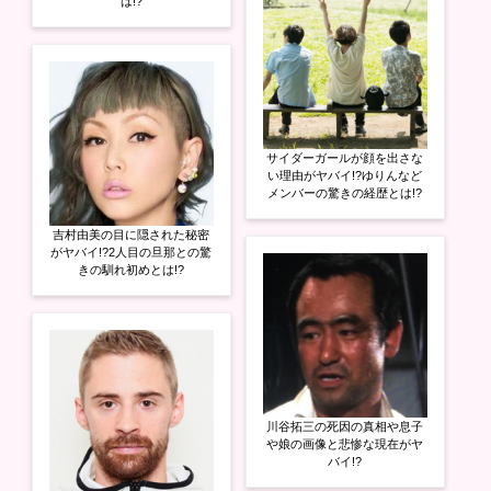
は!?
サイダーガールが顔を出さな
い理由がヤバイ!?ゆりんなど
メンバーの驚きの経歴とは!?
吉村由美の目に隠された秘密
がヤバイ!?2人目の旦那との驚
きの馴れ初めとは!?
川谷拓三の死因の真相や息子
や娘の画像と悲惨な現在がヤ
バイ!?