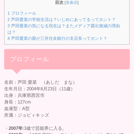
目次
[
非表示
]
1
プロフィール
2
芦田愛菜の学校生活は？いじめにあってるってホント？
3
芦田愛菜の気になる現在は？またメディア露出激減の理由
は？
4
芦田愛菜の親が三井住友銀行の支店長ってホント？
プロフィール
名前：芦田 愛菜 （あしだ まな）
生年月日：2004年6月23日（11歳）
出身：兵庫県西宮市
身長：127cm
血液型：A型
所属：ジョビィキッズ
・
2007年
:3歳で芸能界に入る。