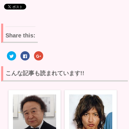
Share this:
ク
F
ク
リ
a
リ
ッ
c
ッ
ク
e
ク
し
b
し
て
o
て
こんな記事も読まれています!!
T
o
G
w
k
o
i
で
o
t
共
g
t
有
l
e
す
e
r
る
+
で
に
で
共
は
共
有
ク
有
(
リ
(
新
ッ
新
し
ク
し
い
し
い
ウ
て
ウ
ィ
く
ィ