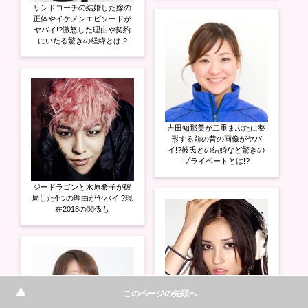
リンドコーチの結婚した嫁の
正体やイケメンエピソードが
ヤバイ!?激怒した理由や契約
にいたる驚きの経緯とは!?
吉田知那美が二重まぶたに整
形する前の昔の画像がヤバ
イ!?彼氏との結婚など驚きの
プライベートとは!?
ジードラゴンと水原希子が破
局した4つの理由がヤバイ!?現
在2018の関係も
このページの先頭へ
黒木メイサのすっぴん画像が