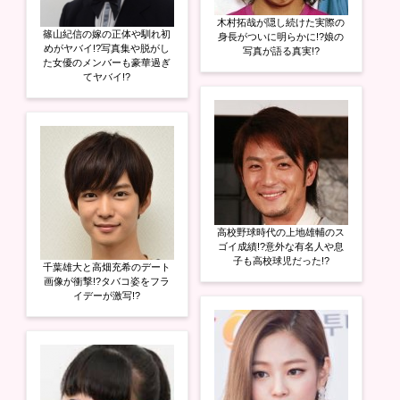
ン
だ
ン
ド
さ
ド
木村拓哉が隠し続けた実際の
ウ
い
ウ
篠山紀信の嫁の正体や馴れ初
で
(
で
身長がついに明らかに!?娘の
開
新
開
めがヤバイ!?写真集や脱がし
写真が語る真実!?
き
し
き
た女優のメンバーも豪華過ぎ
ま
い
ま
てヤバイ!?
す
ウ
す
)
ィ
)
ン
ド
ウ
で
開
き
ま
す
)
高校野球時代の上地雄輔のス
ゴイ成績!?意外な有名人や息
子も高校球児だった!?
千葉雄大と高畑充希のデート
画像が衝撃!?タバコ姿をフラ
イデーが激写!?