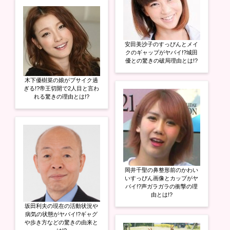
安田美沙子のすっぴんとメイ
クのギャップがヤバイ!?城田
優との驚きの破局理由とは!?
木下優樹菜の娘がブサイク過
ぎる!?帝王切開で2人目と言わ
れる驚きの理由とは!?
岡井千聖の鼻整形前のかわい
いすっぴん画像とカップがヤ
バイ!?声ガラガラの衝撃の理
由とは!?
坂田利夫の現在の活動状況や
病気の状態がヤバイ!?ギャグ
や歩き方などの驚きの由来と