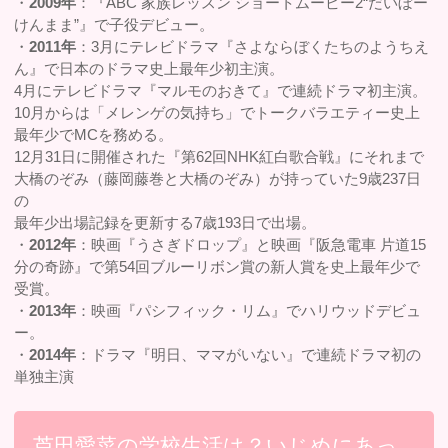
・
2009年
：『ABC 家族レッスン ショートムービー2“だいぼー
けんまま”』で子役デビュー。
・
2011年
：3月にテレビドラマ『さよならぼくたちのようちえ
ん』で日本のドラマ史上最年少初主演。
4月にテレビドラマ『マルモのおきて』で連続ドラマ初主演。
10月からは「メレンゲの気持ち」でトークバラエティー史上
最年少でMCを務める。
12月31日に開催された『第62回NHK紅白歌合戦』にそれまで
大橋のぞみ（藤岡藤巻と大橋のぞみ）が持っていた9歳237日
の
最年少出場記録を更新する7歳193日で出場。
・
2012年
：映画『うさぎドロップ』と映画『阪急電車 片道15
分の奇跡』で第54回ブルーリボン賞の新人賞を史上最年少で
受賞。
・
2013年
：映画『パシフィック・リム』でハリウッドデビュ
ー。
・
2014年
：ドラマ『明日、ママがいない』で連続ドラマ初の
単独主演
芦田愛菜の学校生活は？いじめにあっ