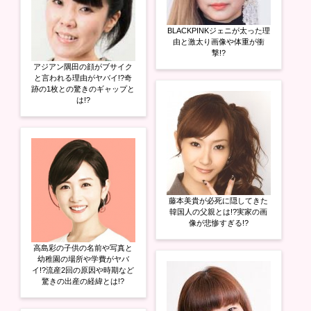
BLACKPINKジェニが太った理
由と激太り画像や体重が衝
撃!?
アジアン隅田の顔がブサイク
と言われる理由がヤバイ!?奇
跡の1枚との驚きのギャップと
は!?
藤本美貴が必死に隠してきた
韓国人の父親とは!?実家の画
像が悲惨すぎる!?
高島彩の子供の名前や写真と
幼稚園の場所や学費がヤバ
イ!?流産2回の原因や時期など
驚きの出産の経緯とは!?