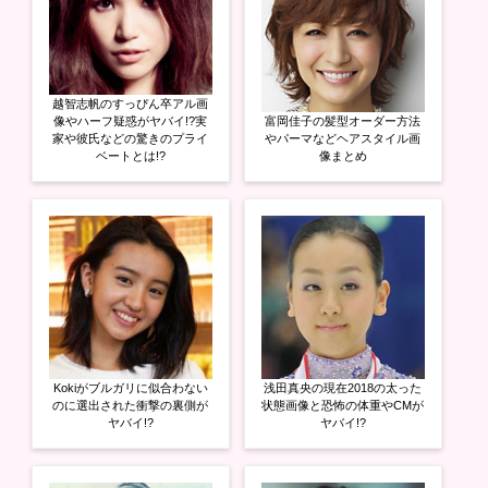
越智志帆のすっぴん卒アル画
像やハーフ疑惑がヤバイ!?実
富岡佳子の髪型オーダー方法
家や彼氏などの驚きのプライ
やパーマなどヘアスタイル画
ベートとは!?
像まとめ
Kokiがブルガリに似合わない
浅田真央の現在2018の太った
のに選出された衝撃の裏側が
状態画像と恐怖の体重やCMが
ヤバイ!?
ヤバイ!?