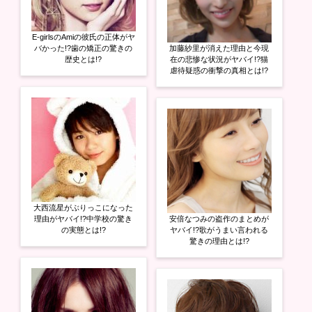
E-girlsのAmiの彼氏の正体がヤ
バかった!?歯の矯正の驚きの
加藤紗里が消えた理由と今現
歴史とは!?
在の悲惨な状況がヤバイ!?猫
虐待疑惑の衝撃の真相とは!?
大西流星がぶりっこになった
理由がヤバイ!?中学校の驚き
安倍なつみの盗作のまとめが
の実態とは!?
ヤバイ!?歌がうまい言われる
驚きの理由とは!?