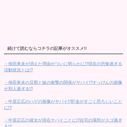
続けて読むならコチラの記事がオススメ!!
・倖田來未が消えた理由がついに明らかに!?現在の悲惨過ぎる
活動状況とは!?
・倖田來未の旦那と妹の衝撃の関係がヤバイ!?すっぴんの画像
が別人過ぎる!?
・中居正広のハゲの画像がヤバイ!?貯金がすごく恐ろしいこと
に!?
・中居正広の彼女が現在ヤバイことに!?自宅の場所がスゴ過ぎ
る!?