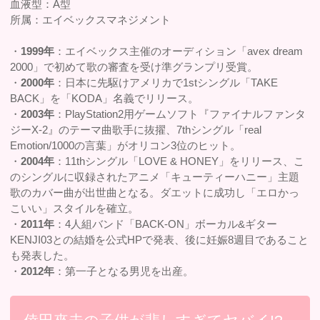
血液型：A型
所属：エイベックスマネジメント
・
1999年
：エイベックス主催のオーディション「avex dream
2000」で初めて歌の審査を受け準グランプリ受賞。
・
2000年
：日本に先駆けアメリカで1stシングル「TAKE
BACK」を「KODA」名義でリリース。
・
2003年
：PlayStation2用ゲームソフト『ファイナルファンタ
ジーX-2』のテーマ曲歌手に抜擢、7thシングル「real
Emotion/1000の言葉」がオリコン3位のヒット。
・
2004年
：11thシングル「LOVE & HONEY」をリリース、こ
のシングルに収録されたアニメ「キューティーハニー」主題
歌のカバー曲が出世曲となる。ダエットに成功し「エロかっ
こいい」スタイルを確立。
・
2011年
：4人組バンド「BACK-ON」ボーカル&ギター
KENJI03との結婚を公式HPで発表、後に妊娠8週目であること
も発表した。
・
2012年
：第一子となる男児を出産。