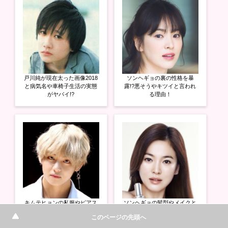
戸川純が現在太った画像2018
ソンヘギョの裏の性格を暴
と病気名や車椅子生活の実態
露!?悪そうやキツイと言われ
がヤバイ!?
る理由！
キムテヒョンの私服やピアス
ソンヘギョの髪型やメイクと
の位置とブランドがヤバイ!?
ファッションまとめ！美容法
このページの先頭へ
上野樹里との熱愛の驚きの真
や化粧品も
相とは!?