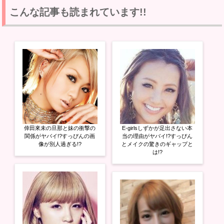
し
b
し
て
o
て
こんな記事も読まれています!!
T
o
G
w
k
o
i
で
o
t
共
g
t
有
l
e
す
e
r
る
+
で
に
で
共
は
共
有
ク
有
(
リ
(
新
ッ
新
し
ク
し
い
し
い
ウ
て
ウ
ィ
く
ィ
ン
だ
ン
ド
さ
ド
ウ
い
ウ
倖田來未の旦那と妹の衝撃の
E-girlsしずかが足出さない本
で
(
で
開
新
開
関係がヤバイ!?すっぴんの画
当の理由がヤバイ!?すっぴん
き
し
き
像が別人過ぎる!?
とメイクの驚きのギャップと
ま
い
ま
は!?
す
ウ
す
)
ィ
)
ン
ド
ウ
で
開
き
ま
す
)