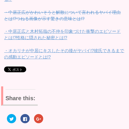
・中居正広がかわいそうと解散について言われるヤバイ理由
とは!?つねる画像が示す驚きの意味とは!?
・中居正広と木村拓哉の不仲を印象づけた衝撃のエピソード
とは!?性格に隠された秘密とは!?
・オカリナが中居にキスしたその後がヤバイ!?彼氏できるまで
の感動エピソードとは!?
Share this:
ク
F
ク
リ
a
リ
ッ
c
ッ
ク
e
ク