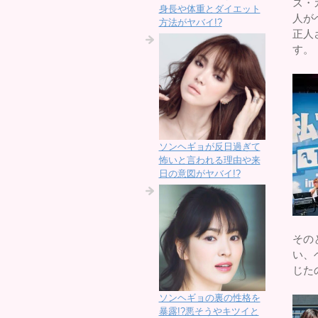
ズ・
身長や体重とダイエット
人が
方法がヤバイ!?
正人
す。
ソンヘギョが反日過ぎて
怖いと言われる理由や来
日の意図がヤバイ!?
その
い、
じた
ソンヘギョの裏の性格を
暴露!?悪そうやキツイと