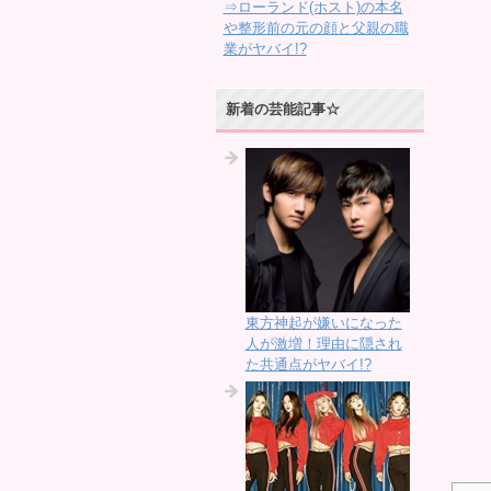
⇒ローランド(ホスト)の本名
や整形前の元の顔と父親の職
業がヤバイ!?
新着の芸能記事☆
東方神起が嫌いになった
人が激増！理由に隠され
た共通点がヤバイ!?