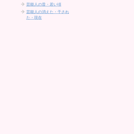
芸能人の昔・若い頃
芸能人の消えた・干され
た・現在