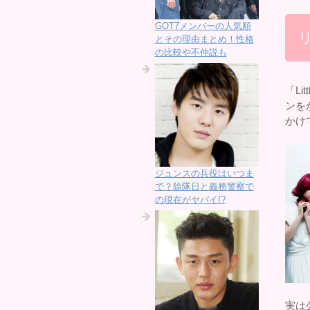
GOT7メンバーの人気順
とその理由まとめ！性格
の比較や不仲説も
「Li
ンを
かけ
ジュンスの兵役はいつま
で？除隊日と義務警察で
の現在がヤバイ!?
実は