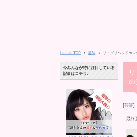
i-article TOP
芸能
リトグリヘッドホン
今みんなが特に注目している
リ
記事はコチラ♪
の
[
芸能
]
最終更