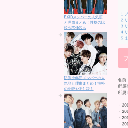
1
プ
EXIDメンバーの人気順
2
リ
と理由まとめ！性格の比
3
リ
較や不仲説も
4
リ
5
ま
防弾少年団メンバーの人
名前：
気順と理由まとめ！性格
所属
の比較や不仲説も
所属
・
20
・
20
・
20
・
20