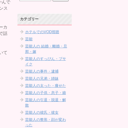
かんで
モンス
カテゴリー
ーカ
ホテルでのVOD視聴
で話
芸能
芸能人の 結婚・離婚・旦
那・嫁
いて
芸能人のすっぴん・ブサ
イク
芸能人の事件・逮捕
芸能人の兄弟・姉妹
芸能人の太った・痩せた
芸能人の子供・息子・娘
芸能人の引退・脱退・解
散
芸能人の彼氏・彼女
芸能人の整形・顔が変わ
った