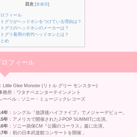
目次
[
非表示
]
ロフィール
トグリがヘッドホンをつけている理由は？
トグリのヘッドホンのメーカーは？
トグリ着用の初代ヘッドホンとは？
とめ
プロフィール
Little Glee Monster (リトル グリー モンスター)
事務所：ワタナベエンターテインメント
レーベル：ソニー・ミュージックレコーズ
14年
：シングル『放課後ハイファイブ』でメジャーデビュー。
15年
：アメリカで開催されたJ-POP SUMMITに出演。
16年
：ソニー損保CM『公園のコーラス』篇に出演。
17年
：初の日本武道館コンサートを開催 。