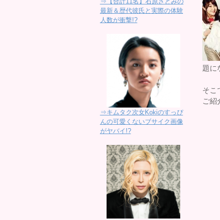
⇒【合計11名】石原さとみの
最新＆歴代彼氏と実際の体験
人数が衝撃!?
題に
そこ
ご紹
⇒キムタク次女Kokiのすっぴ
んの可愛くないブサイク画像
がヤバイ!?