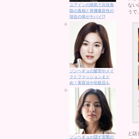
ない
ユアインの病気で兵役免
除の真相と骨腫瘍良性の
うで
現在の体がヤバイ!?
ソンヘギョの髪型やメイ
クとファッションまと
め！美容法や化粧品も
と話
ソンヘギョが隠す実際の