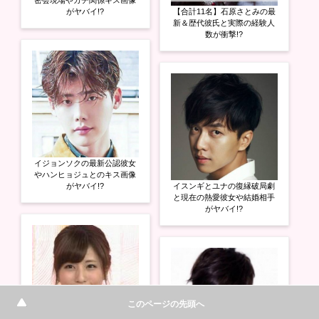
密会現場やガチ関係キス画像
がヤバイ!?
【合計11名】石原さとみの最
新＆歴代彼氏と実際の経験人
数が衝撃!?
イジョンソクの最新公認彼女
やハンヒョジュとのキス画像
がヤバイ!?
イスンギとユナの復縁破局劇
と現在の熱愛彼女や結婚相手
がヤバイ!?
このページの先頭へ