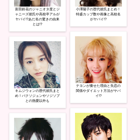
富田鈴花のジャニオタ度とジ
小澤陽子の歴代彼氏まとめ！
ャニーズ彼氏や高校卒アルが
特盛カップ数や画像と高校名
ヤバイ!?あだ名の驚きの由来
がヤバイ!?
とは!?
テヨンが痩せた理由と失恋の
キムジウォンの歴代彼氏まと
関係やダイエット方法がヤバ
め！パクソジュンやソジソブ
イ!?
との熱愛以外も