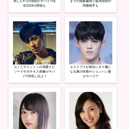
開
新
開
局した4つの理由がヤバイ!?現
までの熱愛遍歴と破局理由や
き
し
き
在2018の関係も
同棲相手も
ま
い
ま
す
ウ
す
)
ィ
)
ン
ド
ウ
で
開
き
ま
す
)
ユノとチャンミンの溺愛エピ
エスクプスが彼女にキス魔に
ソードやガチキス画像がヤバ
なる裏の性格やジョンハン愛
イ!?仲良し以上？
がヤバイ!?