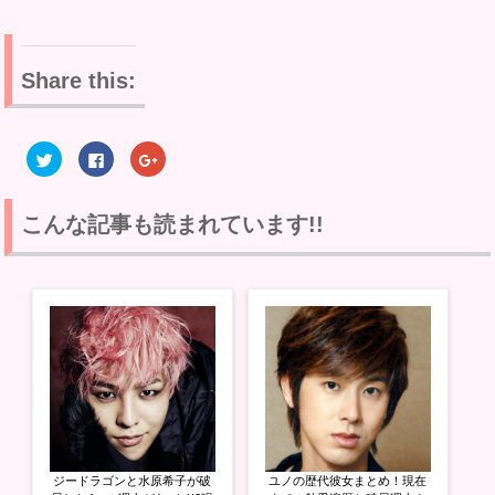
Share this:
ク
F
ク
リ
a
リ
ッ
c
ッ
ク
e
ク
し
b
し
て
o
て
こんな記事も読まれています!!
T
o
G
w
k
o
i
で
o
t
共
g
t
有
l
e
す
e
r
る
+
で
に
で
共
は
共
有
ク
有
(
リ
(
新
ッ
新
し
ク
し
い
し
い
ウ
て
ウ
ィ
く
ィ
ン
だ
ン
ド
さ
ド
ウ
い
ウ
ジードラゴンと水原希子が破
ユノの歴代彼女まとめ！現在
で
(
で