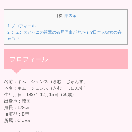
目次
[
非表示
]
1
プロフィール
2
ジュンスとハニの衝撃の破局理由がヤバイ!?日本人彼女の存
在も!?
プロフィール
名前：キム ジュンス（きむ じゅんす）
本名：キム ジュンス（きむ じゅんす）
生年月日：1987年12月15日（30歳）
出身地：韓国
身長：178cm
血液型：B型
所属：C-JES