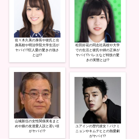
佐々木久美の身長や彼氏と出
身高校や明治学院大学生活が
松田好花の同志社高校や大学
ヤバイ!?巨人愛の驚きの強さ
での生活と彼氏や姉の正体が
とは!?
ヤバイ!?バレエなど特技の驚
きの実態とは!?
山城新伍の女性関係実名まと
めや娘の友達愛人説と若い頃
ユアインの歴代彼女！パクミ
がヤバイ!?
ニョンやキムテヒとの熱愛劇
がヤバイ!?