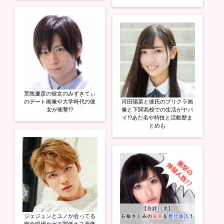
荒牧慶彦の彼女のみずきてぃ
のデート画像や大学時代の彼
河田陽菜と彼氏のプリクラ画
女が衝撃!?
像と下関高校での生活がヤバ
イ!?あだ名や特技と活動歴ま
とめも
ジェジュンとユノが会ってる