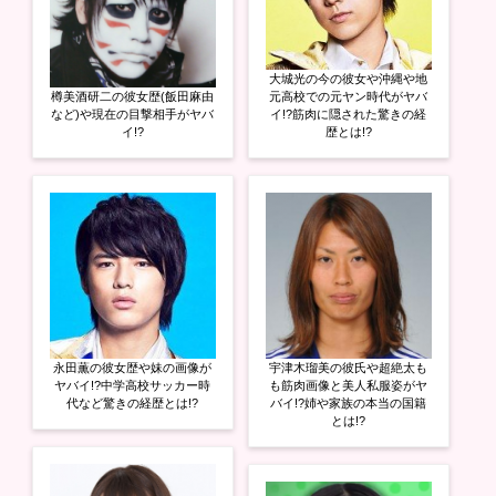
大城光の今の彼女や沖縄や地
樽美酒研二の彼女歴(飯田麻由
元高校での元ヤン時代がヤバ
など)や現在の目撃相手がヤバ
イ!?筋肉に隠された驚きの経
イ!?
歴とは!?
永田薫の彼女歴や妹の画像が
宇津木瑠美の彼氏や超絶太も
ヤバイ!?中学高校サッカー時
も筋肉画像と美人私服姿がヤ
代など驚きの経歴とは!?
バイ!?姉や家族の本当の国籍
とは!?