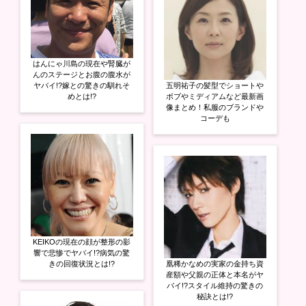
はんにゃ川島の現在や腎臓が
んのステージとお腹の腹水が
ヤバイ!?嫁との驚きの馴れそ
五明祐子の髪型でショートや
めとは!?
ボブやミディアムなど最新画
像まとめ！私服のブランドや
コーデも
KEIKOの現在の顔が整形の影
響で悲惨でヤバイ!?病気の驚
きの回復状況とは!?
凰稀かなめの実家の金持ち資
産額や父親の正体と本名がヤ
バイ!?スタイル維持の驚きの
秘訣とは!?