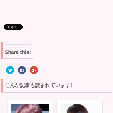
Share this:
ク
F
ク
リ
a
リ
ッ
c
ッ
ク
e
ク
し
b
し
て
o
て
こんな記事も読まれています!!
T
o
G
w
k
o
i
で
o
t
共
g
t
有
l
e
す
e
r
る
+
で
に
で
共
は
共