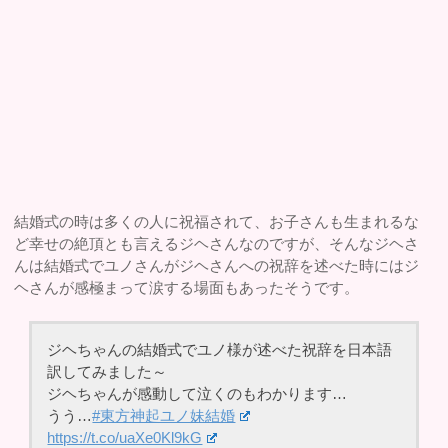
結婚式の時は多くの人に祝福されて、お子さんも生まれるな
ど幸せの絶頂とも言えるジヘさんなのですが、そんなジヘさ
んは結婚式でユノさんがジヘさんへの祝辞を述べた時にはジ
ヘさんが感極まって涙する場面もあったそうです。
ジヘちゃんの結婚式でユノ様が述べた祝辞を日本語
訳してみました～
ジヘちゃんが感動して泣くのもわかります…
うう…
#東方神起ユノ妹結婚
https://t.co/uaXe0Kl9kG