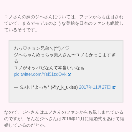
ユノさんの妹のジヘさんについては、ファンからも注目され
ていて、まるでモデルのような美貌を日本のファンも絶賛し
ているそうです。
わっ♡チョン兄弟＼(^^)／♡
ジヘちゃんめっちゃ美人さん〜ユノもかっこよすぎ
る
ユノがオッパだなんて本当いいなぁ…
pic.twitter.com/Ysi91zdOvk
— 요시에*よっち* (@y_k_ukiss)
2017年11月27日
なので、ジヘさんはユノさんのファンからも親しまれている
のですが、そんなジヘさんは2016年11月に結婚式をあげて結
婚しているのだとか。