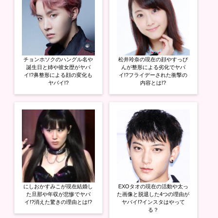
有
ク
有
(
リ
(
新
ッ
新
し
ク
し
い
し
い
ウ
て
ウ
ィ
く
ィ
ン
だ
ン
ド
さ
ド
ウ
い
ウ
チョンホソクのハングル名や
松井玲奈の現在の顔やすっぴ
で
(
で
開
新
開
誕生日と姉や彼女歴がヤバ
んが整形による劣化でヤバ
き
し
き
イ!?鼻整形による顔の変化も
イ!?フライデーされた衝撃の
ま
い
ま
ヤバイ!?
内容とは!?
す
ウ
す
)
ィ
)
ン
ド
ウ
で
開
き
ま
す
)
にしおかすみこが現在結婚し
EXOタオの現在の活動や太っ
た旦那や年収が悲惨でヤバ
た画像と脱退した4つの理由が
イ!?消えた驚きの理由とは!?
ヤバイ!?インスタはやって
る？