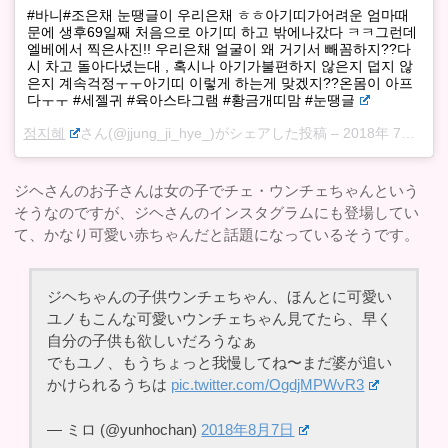
#바니#조은채 눈땡글이 우리은채 ㅎㅎ아기띠가어려운 엄마때
문에 생후69일째 처음으로 아기띠 하고 밖에나갔다 ㅋㅋ그런데
엘베에서 찍은사진!! 우리은채 얼굴이 왜 거기서 빼꼼하지??다
시 차고 돌아다녔는대 , 혹시나 아기가불편하지 않은지 덥지 않
은지 계속걱정ㅜㅜ아기띠 이렇게 하는게 맞겠지??온몸이 아프
다ㅜㅜ #세젤귀 #육아스타그램 #황금개띠맘 #눈땡글
정지혜
さん(@jjung_ji_hye_)がシェアした投稿 –
2018年 7月月7日午後3時01分PDT
ジヘさんのお子さんは女の子でチェ・ウンチェちゃんという
そうなのですが、ジヘさんのインスタグラムにも登場してい
て、かなり可愛い赤ちゃんだと話題になっているそうです。
ジヘちゃんの子供ウンチェちゃん、ほんとに可愛い
ユノもこんな可愛いウンチェちゃん見てたら、早く
自分の子供も欲しいだろうなぁ
でもユノ、もうちょっと我慢してね〜まだ婆が追い
かけられるうちは
pic.twitter.com/OgdjMPWvR3
— ミロ (@yunhochan)
2018年8月7日