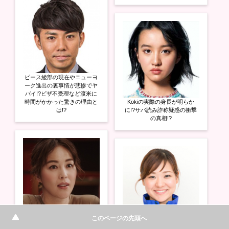
ピース綾部の現在やニューヨ
ーク進出の裏事情が悲惨でヤ
バイ!?ビザ不受理など渡米に
時間がかかった驚きの理由と
Kokiの実際の身長が明らか
は!?
に!?サバ読み詐称疑惑の衝撃
の真相!?
このページの先頭へ
鈴木六夏の再婚相手の旦那の
職業がヤバイ!?息子の中学校
吉田知那美が二重まぶたに整