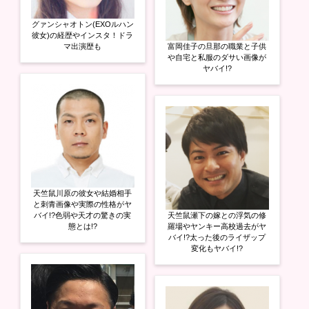
グァンシャオトン(EXOルハン
彼女)の経歴やインスタ！ドラ
マ出演歴も
富岡佳子の旦那の職業と子供
や自宅と私服のダサい画像が
ヤバイ!?
天竺鼠川原の彼女や結婚相手
と刺青画像や実際の性格がヤ
バイ!?色弱や天才の驚きの実
天竺鼠瀬下の嫁との浮気の修
態とは!?
羅場やヤンキー高校過去がヤ
バイ!?太った後のライザップ
変化もヤバイ!?