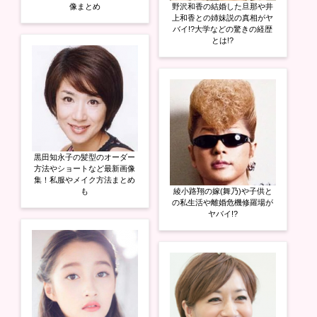
像まとめ
野沢和香の結婚した旦那や井
上和香との姉妹説の真相がヤ
バイ!?大学などの驚きの経歴
とは!?
黒田知永子の髪型のオーダー
方法やショートなど最新画像
集！私服やメイク方法まとめ
も
綾小路翔の嫁(舞乃)や子供と
の私生活や離婚危機修羅場が
ヤバイ!?