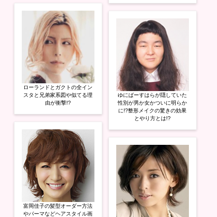
ローランドとガクトの全イン
スタと兄弟家系図や似てる理
ゆにばーすはらが隠していた
由が衝撃!?
性別が男か女かついに明らか
に!?整形メイクの驚きの効果
とやり方とは!?
富岡佳子の髪型オーダー方法
やパーマなどヘアスタイル画