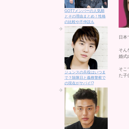
GOT7メンバーの人気順
とその理由まとめ！性格
の比較や不仲説も
日本
そん
婚式
そこ
ジュンスの兵役はいつま
た子
で？除隊日と義務警察で
の現在がヤバイ!?