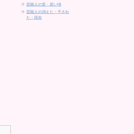
芸能人の昔・若い頃
芸能人の消えた・干され
た・現在