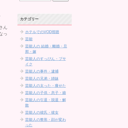
。
カテゴリー
さん
ホテルでのVOD視聴
なっ
芸能
芸能人の 結婚・離婚・旦
那・嫁
芸能人のすっぴん・ブサ
イク
芸能人の事件・逮捕
芸能人の兄弟・姉妹
芸能人の太った・痩せた
芸能人の子供・息子・娘
芸能人の引退・脱退・解
散
芸能人の彼氏・彼女
芸能人の整形・顔が変わ
った