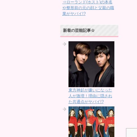
⇒ローランド(ホスト)の本名
や整形前の元の顔と父親の職
業がヤバイ!?
新着の芸能記事☆
東方神起が嫌いになった
人が激増！理由に隠され
た共通点がヤバイ!?