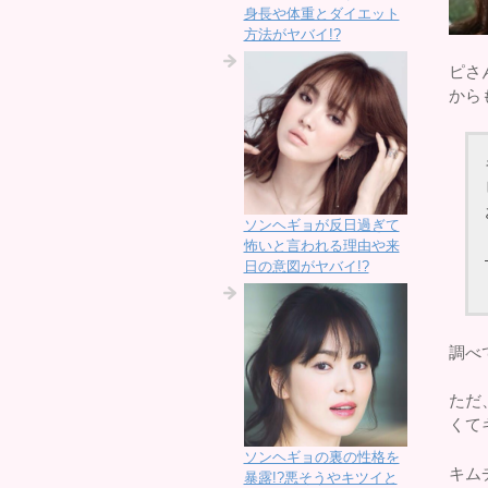
身長や体重とダイエット
方法がヤバイ!?
ピさ
から
ソンヘギョが反日過ぎて
怖いと言われる理由や来
日の意図がヤバイ!?
調べ
ただ
くて
ソンヘギョの裏の性格を
キム
暴露!?悪そうやキツイと