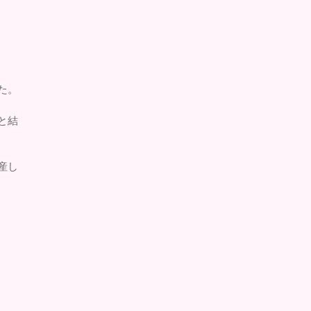
た。
と結
産し