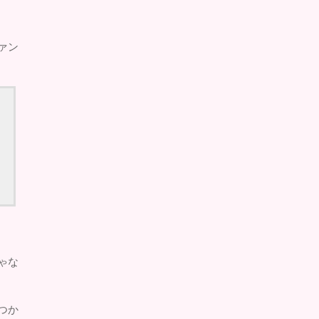
ァン
ゃな
つか