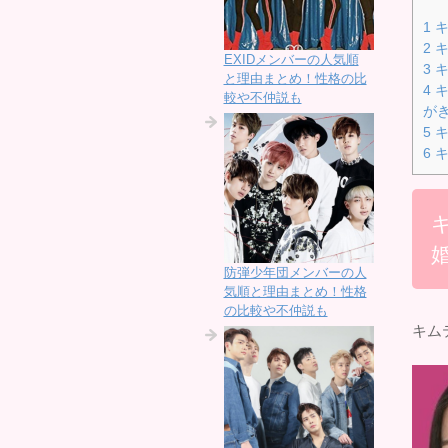
1
キ
2
キ
EXIDメンバーの人気順
3
キ
と理由まとめ！性格の比
4
キ
較や不仲説も
が
5
キ
6
キ
防弾少年団メンバーの人
気順と理由まとめ！性格
の比較や不仲説も
キム