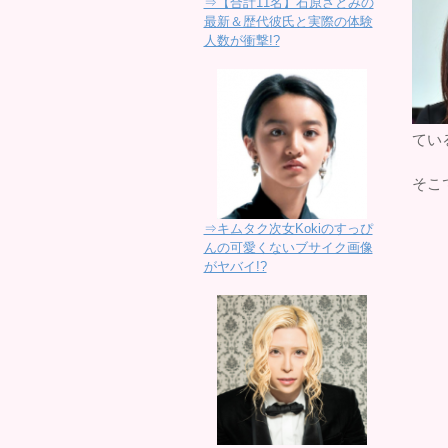
⇒【合計11名】石原さとみの
最新＆歴代彼氏と実際の体験
人数が衝撃!?
てい
そこ
⇒キムタク次女Kokiのすっぴ
んの可愛くないブサイク画像
がヤバイ!?