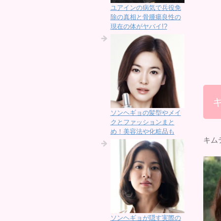
ユアインの病気で兵役免
除の真相と骨腫瘍良性の
現在の体がヤバイ!?
ソンヘギョの髪型やメイ
クとファッションまと
め！美容法や化粧品も
キム
ソンヘギョが隠す実際の