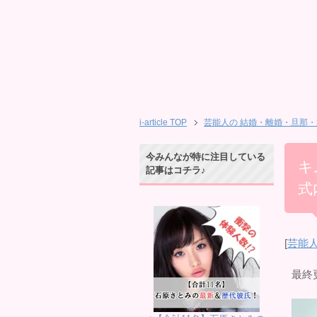
i-article TOP
芸能人の 結婚・離婚・旦那・
今みんなが特に注目している
キ
記事はコチラ♪
式
[
芸能
最終