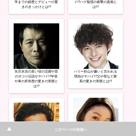
き
し
き
学までの経歴とデビューの驚
イ!?ハゲ疑惑の衝撃の真相と
ま
い
ま
きのきっかけとは!?
は!?
す
ウ
す
)
ィ
)
ン
ド
ウ
で
開
き
ま
す
)
矢沢永吉の若い頃の活躍や昔
ハリー杉山が嫌いと言われる
のボコり伝説がヤバイ!?年収
理由がヤバイ!?父や母など家
や車の所有歴の驚きの実態と
系の驚きの実態とは!?
は!?
このページの先頭へ