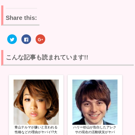
Share this:
ク
F
ク
リ
a
リ
ッ
c
ッ
ク
e
ク
し
b
し
て
o
て
こんな記事も読まれています!!
T
o
G
w
k
o
i
で
o
t
共
g
t
有
l
e
す
e
r
る
+
で
に
で
共
は
共
有
ク
有
(
リ
(
新
ッ
新
し
ク
し
い
し
い
ウ
て
ウ
ィ
く
ィ
ン
だ
ン
ド
さ
ド
ウ
い
ウ
青山テルマが嫌いと言われる
ハリー杉山が告白したアレク
で
(
で
開
新
開
性格などの理由がヤバイ!?大
サの現在の活動状況がヤバ