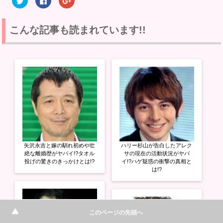
リ
a
リ
ッ
c
ッ
ク
e
ク
し
b
し
て
o
て
こんな記事も読まれています!!
T
o
G
w
k
o
i
で
o
t
共
g
t
有
l
e
す
e
r
る
+
で
に
で
共
は
共
有
ク
有
(
リ
(
新
ッ
新
し
ク
し
い
し
い
ウ
て
ウ
ィ
く
ィ
ン
だ
ン
ド
さ
ド
ウ
い
ウ
矢沢永吉と嫁の馴れ初めや壮
ハリー杉山が告白したアレク
で
(
で
開
新
開
絶な離婚歴がヤバイ!?タオル
サの現在の活動状況がヤバ
き
し
き
投げの驚きのきっかけとは!?
イ!?ハゲ疑惑の衝撃の真相と
ま
い
ま
は!?
す
ウ
す
)
ィ
)
ン
ド
ウ
で
開
このページの先頭へ
き
ま