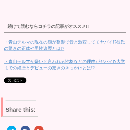
続けて読むならコチラの記事がオススメ!!
・青山テルマの現在の顔が整形で昔と激変しててヤバイ!?彼氏
の驚きの正体や男性遍歴とは!?
・青山テルマが嫌いと言われる性格などの理由がヤバイ!?大学
までの経歴とデビューの驚きのきっかけとは!?
Share this:
ク
F
ク