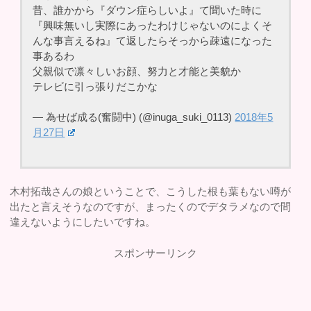
昔、誰かから『ダウン症らしいよ』て聞いた時に
『興味無いし実際にあったわけじゃないのによくそ
んな事言えるね』て返したらそっから疎遠になった
事あるわ
父親似で凛々しいお顔、努力と才能と美貌か
テレビに引っ張りだこかな
— 為せば成る(奮闘中) (@inuga_suki_0113)
2018年5
月27日
木村拓哉さんの娘ということで、こうした根も葉もない噂が
出たと言えそうなのですが、まったくのでデタラメなので間
違えないようにしたいですね。
スポンサーリンク