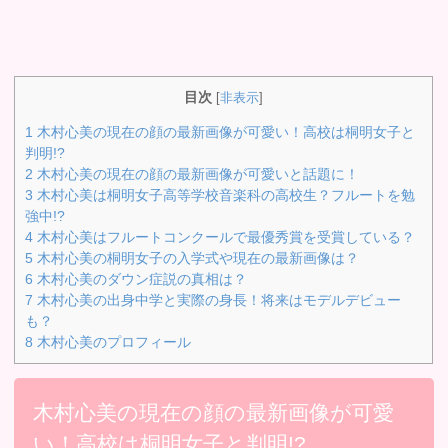
目次
[
非表示
]
1
木村心美の現在の顔の最新画像が可愛い！高校は桐明女子と
判明!?
2
木村心美の現在の顔の最新画像が可愛いと話題に！
3
木村心美は桐明女子高等学校音楽科の高校生？フルートを勉
強中!?
4
木村心美はフルートコンクールで最優秀賞を受賞している？
5
木村心美の桐明女子の入学式や現在の最新画像は？
6
木村心美のダウン症説の真相は？
7
木村心美の出身中学と実際の身長！将来はモデルデビュー
も？
8
木村心美のプロフィール
木村心美の現在の顔の最新画像が可愛
い！高校は桐明女子と判明!?