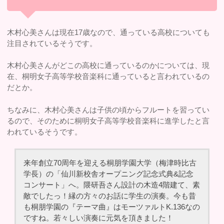
木村心美さんは現在17歳なので、通っている高校についても
注目されているそうです。
木村心美さんがどこの高校に通っているのかについては、現
在、桐明女子高等学校音楽科に通っていると言われているの
だとか。
ちなみに、木村心美さんは子供の頃からフルートを習ってい
るので、そのために桐明女子高等学校音楽科に進学したと言
われているそうです。
来年創立70周年を迎える桐朋学園大学（梅津時比古
学長）の「仙川新校舎オープニング記念式典&記念
コンサート」へ。隈研吾さん設計の木造4階建て、素
敵でしたっ！縁の方々のお話に学生の演奏。今も昔
も桐朋学園の『テーマ曲』はモーツァルトK.136なの
ですね。若々しい演奏に元気を頂きました！