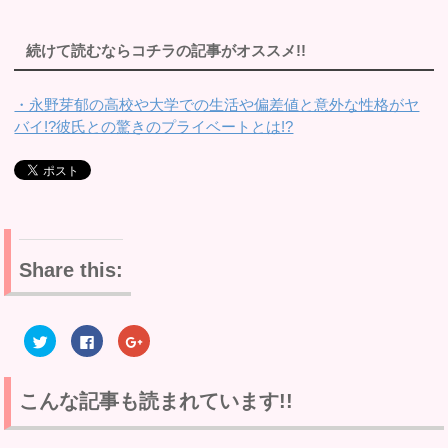
続けて読むならコチラの記事がオススメ!!
・永野芽郁の高校や大学での生活や偏差値と意外な性格がヤ
バイ!?彼氏との驚きのプライベートとは!?
Share this:
ク
F
ク
リ
a
リ
ッ
c
ッ
ク
e
ク
し
b
し
て
o
て
こんな記事も読まれています!!
T
o
G
w
k
o
i
で
o
t
共
g