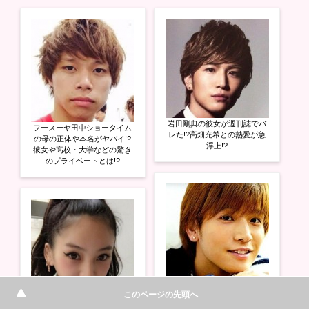
t
有
l
e
す
e
r
る
+
で
に
で
共
は
共
有
ク
有
(
リ
(
新
ッ
新
し
ク
し
い
し
い
ウ
て
ウ
ィ
く
ィ
ン
だ
ン
ド
さ
ド
ウ
い
ウ
岩田剛典の彼女が週刊誌でバ
フースーヤ田中ショータイム
で
(
で
レた!?高畑充希との熱愛が急
開
新
開
の母の正体や本名がヤバイ!?
浮上!?
き
し
き
彼女や高校・大学などの驚き
ま
い
ま
のプライベートとは!?
す
ウ
す
)
ィ
)
ン
ド
ウ
で
開
き
ま
す
)
岩田剛典がインスタでやらか
このページの先頭へ
した衝撃のドジがヤバイ!?高
メグベイビーとエリーの熱愛