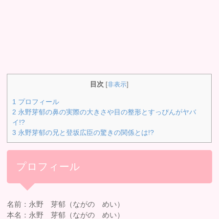
目次
[
非表示
]
1
プロフィール
2
永野芽郁の鼻の実際の大きさや目の整形とすっぴんがヤバ
イ!?
3
永野芽郁の兄と登坂広臣の驚きの関係とは!?
プロフィール
名前：永野 芽郁（ながの めい）
本名：永野 芽郁（ながの めい）