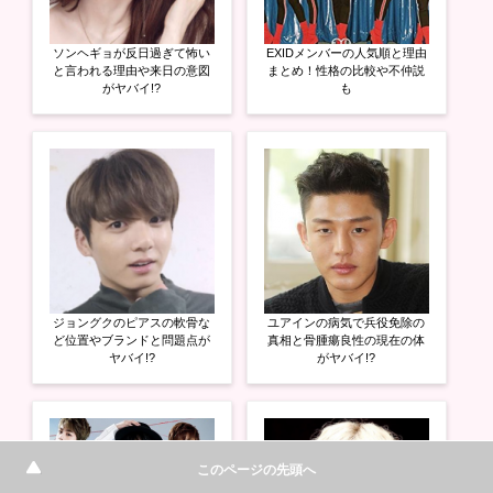
ソンヘギョが反日過ぎて怖い
EXIDメンバーの人気順と理由
と言われる理由や来日の意図
まとめ！性格の比較や不仲説
がヤバイ!?
も
ジョングクのピアスの軟骨な
ユアインの病気で兵役免除の
ど位置やブランドと問題点が
真相と骨腫瘍良性の現在の体
ヤバイ!?
がヤバイ!?
このページの先頭へ