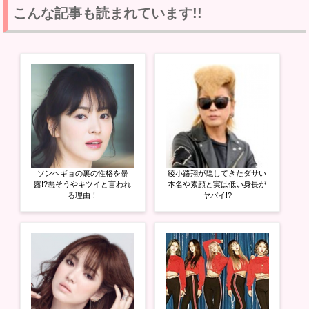
し
b
し
て
o
て
こんな記事も読まれています!!
T
o
G
w
k
o
i
で
o
t
共
g
t
有
l
e
す
e
r
る
+
で
に
で
共
は
共
有
ク
有
(
リ
(
新
ッ
新
し
ク
し
い
し
い
ウ
て
ウ
ィ
く
ィ
ン
だ
ン
ド
さ
ド
ウ
い
ウ
ソンヘギョの裏の性格を暴
綾小路翔が隠してきたダサい
で
(
で
開
新
開
露!?悪そうやキツイと言われ
本名や素顔と実は低い身長が
き
し
き
る理由！
ヤバイ!?
ま
い
ま
す
ウ
す
)
ィ
)
ン
ド
ウ
で
開
き
ま
す
)