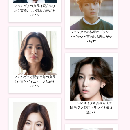
ジョングクの身長は現在伸び
た？実際とサバ読みの差がヤ
バイ!?
ジョングクの私服のブランド
やダサいと言われる理由がヤ
バイ!?
ソンヘギョが隠す実際の身長
や体重とダイエット方法がヤ
バイ!?
テヨンのメイク道具や方法で
MrMr版と使用ブランド！最近
濃い？