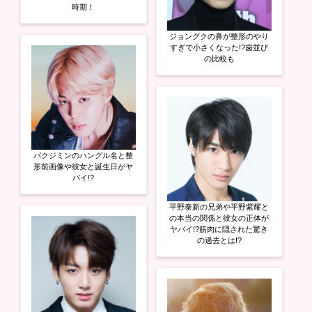
時期！
ジョングクの鼻が整形のやり
すぎで小さくなった!?歯並び
の比較も
パクジミンのハングル名と整
形前画像や彼女と誕生日がヤ
バイ!?
平野泰新の兄弟や平野紫耀と
の本当の関係と彼女の正体が
ヤバイ!?筋肉に隠された驚き
の過去とは!?