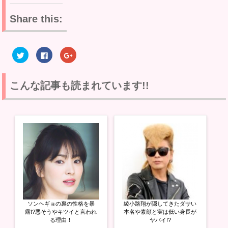
Share this:
ク
F
ク
リ
a
リ
ッ
c
ッ
ク
e
ク
し
b
し
て
o
て
こんな記事も読まれています!!
T
o
G
w
k
o
i
で
o
t
共
g
t
有
l
e
す
e
r
る
+
で
に
で
共
は
共
有
ク
有
(
リ
(
新
ッ
新
し
ク
し
い
し
い
ウ
て
ウ
ィ
く
ィ
ン
だ
ン
ド
さ
ド
ウ
い
ウ
ソンヘギョの裏の性格を暴
綾小路翔が隠してきたダサい
で
(
で
開
新
開
露!?悪そうやキツイと言われ
本名や素顔と実は低い身長が
き
し
き
る理由！
ヤバイ!?
ま
い
ま