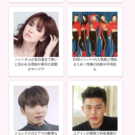
す
ウ
す
)
ィ
)
ン
ド
ウ
で
開
き
ま
す
)
ソンヘギョが反日過ぎて怖い
EXIDメンバーの人気順と理由
と言われる理由や来日の意図
まとめ！性格の比較や不仲説
がヤバイ!?
も
ジョングクのピアスの軟骨な
ユアインの病気で兵役免除の