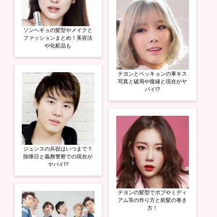
ソンヘギョの髪型やメイクと
ファッションまとめ！美容法
や化粧品も
テヨンとベッキョンの車キス
写真と破局や復縁と現在がヤ
バイ!?
ジュンスの兵役はいつまで？
除隊日と義務警察での現在が
ヤバイ!?
テヨンの髪型でボブやミディ
アム等の作り方と前髪の巻き
方！