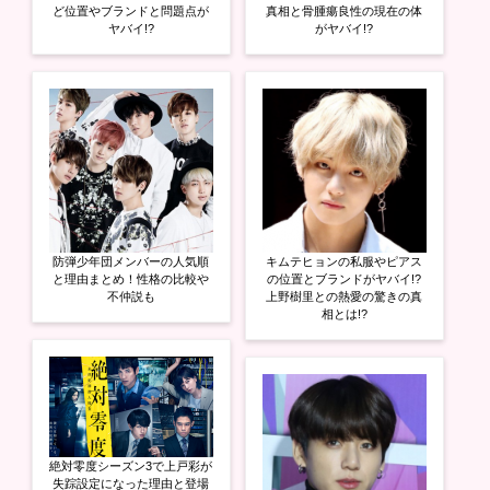
ど位置やブランドと問題点が
真相と骨腫瘍良性の現在の体
ヤバイ!?
がヤバイ!?
防弾少年団メンバーの人気順
キムテヒョンの私服やピアス
と理由まとめ！性格の比較や
の位置とブランドがヤバイ!?
不仲説も
上野樹里との熱愛の驚きの真
相とは!?
絶対零度シーズン3で上戸彩が
失踪設定になった理由と登場