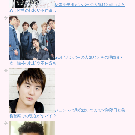
防弾少年団メンバーの人気順と理由まと
め！性格の比較や不仲説も
GOT7メンバーの人気順とその理由まと
め！性格の比較や不仲説も
ジュンスの兵役はいつまで？除隊日と義
務警察での現在がヤバイ!?