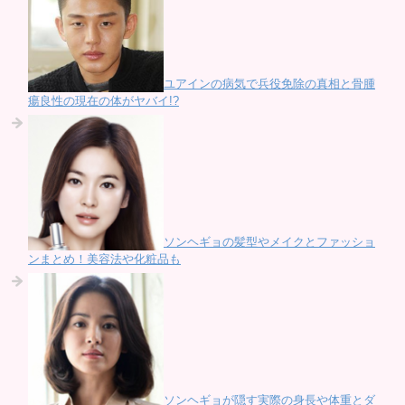
ユアインの病気で兵役免除の真相と骨腫
瘍良性の現在の体がヤバイ!?
ソンヘギョの髪型やメイクとファッショ
ンまとめ！美容法や化粧品も
ソンヘギョが隠す実際の身長や体重とダ