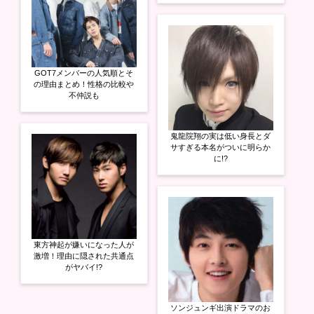
GOT7メンバーの人気順とそ
の理由まとめ！性格の比較や
不仲説も
鬼龍院翔の実は低い身長とダ
サすぎる本名がついに明らか
に!?
東方神起が嫌いになった人が
激増！理由に隠された共通点
がヤバイ!?
ソンジュンギ出演ドラマのお