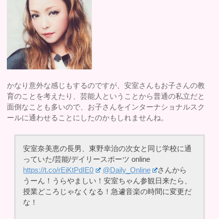
かなり意外な感じもするのですが、安室さんもお子さんの教
育のことを考えたり、芸能人ということから普通の私立だと
面倒なことも多いので、お子さんをインターナショナルスク
ールに通わせることにしたのかもしれませんね。
安室奈美恵の長男、東野幸治の次女と同じ学校に通
っていた/芸能/デイリースポーツ online
https://t.co/rEiKtPdIE0
@Daily_Online
さんから
うーん！うらやましい！安室ちゃん参観日来たら、
授業どころじゃなくなる！急遽音楽の時間に変更だ
な！