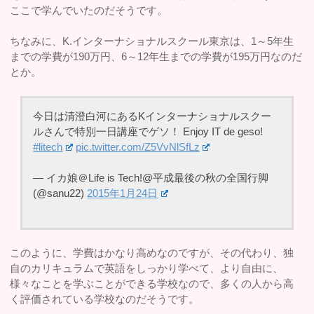
ここで学んでいたのだそうです。
ちなみに、K.インターナショナルスクール東京は、1～5年生
までの学費が190万円、6～12年生までの学費が195万円なのだ
とか。
今日は清澄白河にあるKインターナショナルスクー
ルさんで特別一日講座でゲソ！ Enjoy IT de geso!
#litech
pic.twitter.com/Z5VvNlSfLz
— イカ娘＠Life is Tech!@平成最後の秋の全国行脚
(@sanu22)
2015年1月24日
このように、学費はかなり高めなのですが、その代わり、独
自のカリキュラムで英語をしっかり学べて、より自由に、
様々なことを学ぶことができる学校なので、多くの人から高
く評価されている学校なのだそうです。