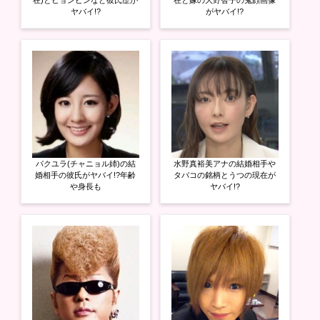
開
新
開
在)とヒョンビンなど彼氏歴が
在と嫁の大野智子の鬼顔画像
き
し
き
ヤバイ!?
がヤバイ!?
ま
い
ま
す
ウ
す
)
ィ
)
ン
ド
ウ
で
開
き
ま
す
)
パクユラ(チャニョル姉)の結
水野真裕美アナの結婚相手や
婚相手の彼氏がヤバイ!?年齢
タバコの銘柄とうつの現在が
や身長も
ヤバイ!?