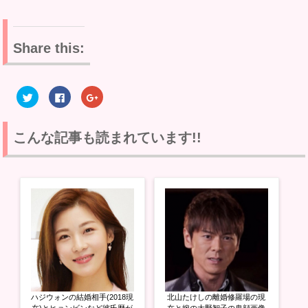
Share this:
ク
F
ク
リ
a
リ
ッ
c
ッ
ク
e
ク
し
b
し
て
o
て
こんな記事も読まれています!!
T
o
G
w
k
o
i
で
o
t
共
g
t
有
l
e
す
e
r
る
+
で
に
で
共
は
共
有
ク
有
(
リ
(
新
ッ
新
し
ク
し
い
し
い
ウ
て
ウ
ィ
く
ィ
ン
だ
ン
ド
さ
ド
ウ
い
ウ
ハジウォンの結婚相手(2018現
北山たけしの離婚修羅場の現
で
(
で