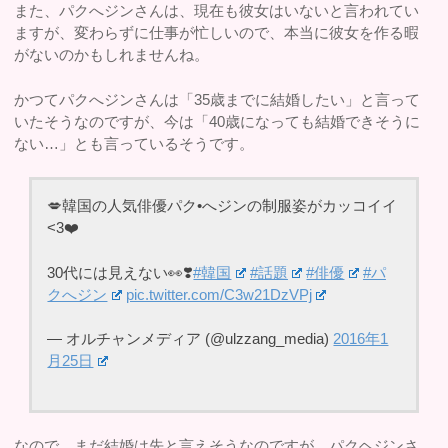
また、パクへジンさんは、現在も彼女はいないと言われてい
ますが、変わらずに仕事が忙しいので、本当に彼女を作る暇
がないのかもしれませんね。
かつてパクへジンさんは「35歳までに結婚したい」と言って
いたそうなのですが、今は「40歳になっても結婚できそうに
ない…」とも言っているそうです。
💋韓国の人気俳優パク•へジンの制服姿がカッコイイ
<3❤️
30代には見えない👀❣️
#韓国
#話題
#俳優
#パ
クへジン
pic.twitter.com/C3w21DzVPj
— オルチャンメディア (@ulzzang_media)
2016年1
月25日
なので、まだ結婚は先と言えそうなのですが、パクヘジンさ