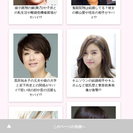
綾小路翔の嫁(舞乃)や子供と
鬼龍院翔は結婚してる？彼女
の私生活や離婚危機修羅場が
の横山愛や現在の相手がヤバ
ヤバイ!?
イ!?
黒田知永子の元夫や娘の大学
キムソウンの結婚相手やキム
と岩下尚史との関係がヤバ
ボムなど彼氏歴と整形前鼻画
イ!?若い頃の顔や昔の活躍も
像が衝撃!?
ヤバイ!?
このページの先頭へ