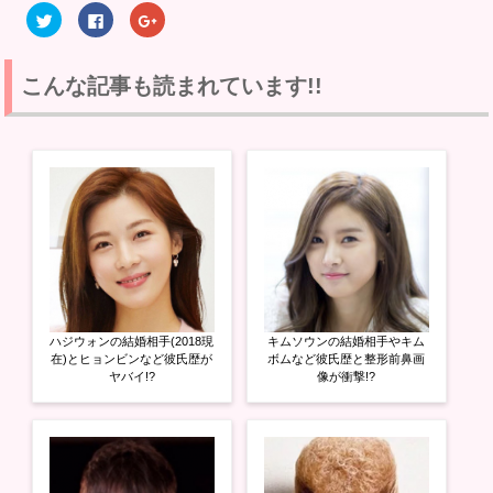
ク
F
ク
リ
a
リ
ッ
c
ッ
ク
e
ク
し
b
し
て
o
て
こんな記事も読まれています!!
T
o
G
w
k
o
i
で
o
t
共
g
t
有
l
e
す
e
r
る
+
で
に
で
共
は
共
有
ク
有
(
リ
(
新
ッ
新
し
ク
し
い
し
い
ウ
て
ウ
ィ
く
ィ
ン
だ
ン
ド
さ
ド
ウ
い
ウ
ハジウォンの結婚相手(2018現
キムソウンの結婚相手やキム
で
(
で
開
新
開
在)とヒョンビンなど彼氏歴が
ボムなど彼氏歴と整形前鼻画
き
し
き
ヤバイ!?
像が衝撃!?
ま
い
ま
す
ウ
す
)
ィ
)
ン
ド
ウ
で
開
き