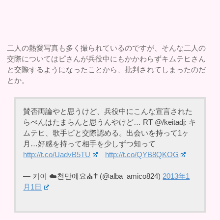
二人の熱愛写真も多く撮られているのですが、そんな二人の
交際についてはピさんが兵役中にもかかわらずキムテヒさん
と交際するようになったことから、批判されてしまったのだ
とか。
賛否両論やと思うけど、兵役中にこんな宣言された
らぺんはたまらんと思うんやけど… RT @/keitadj: キ
ムテヒ、歌手ピと交際認める。出会いを持って1ヶ
月…好感を持って相手を少しずつ知って
http://t.co/UadvB5TU
http://t.co/QYB8QKOG
— 키이 ☁️천만에요⛪️✝️ (@alba_amico824)
2013年1
月1日