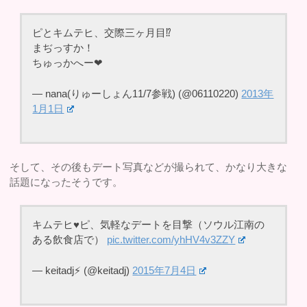
ピとキムテヒ、交際三ヶ月目⁉
まぢっすか！
ちゅっかへー❤
— nana(りゅーしょん11/7参戦) (@06110220)
2013年
1月1日
そして、その後もデート写真などが撮られて、かなり大きな
話題になったそうです。
キムテヒ♥ピ、気軽なデートを目撃（ソウル江南の
ある飲食店で）
pic.twitter.com/yhHV4v3ZZY
— keitadj⚡️ (@keitadj)
2015年7月4日