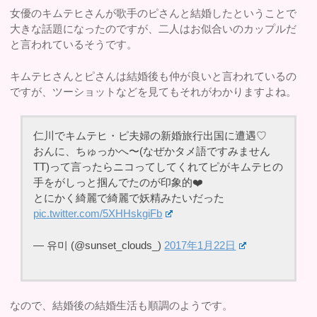
女優のキムテヒさんが歌手のピさんと結婚したということで
大きな話題になったのですが、二人はお似合いのカップルだ
と言われているそうです。
キムテヒさんとピさんは結婚後も仲が良いと言われているの
ですが、ツーショットなどを見てもそれがわかりますよね。
仁川でキムテヒ・ピ夫婦の新婚旅行出国に遭遇♡
おんに、ちゅっかへ〜(なぜかタメ語ですみません
TT)って言ったらニコってしてくれてピがキムテヒの
手をがしっと掴んでたのが印象的❤️
とにかく綺麗で綺麗で妖精みたいだった
pic.twitter.com/5XHHskgiFb
— 유미 (@sunset_clouds_)
2017年1月22日
なので、結婚後の結婚生活も順調のようです。