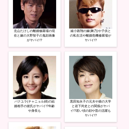
ま
す
)
北山たけしの離婚修羅場の現
綾小路翔の嫁(舞乃)や子供と
在と嫁の大野智子の鬼顔画像
の私生活や離婚危機修羅場が
がヤバイ!?
ヤバイ!?
パクユラ(チャニョル姉)の結
黒田知永子の元夫や娘の大学
婚相手の彼氏がヤバイ!?年齢
と岩下尚史との関係がヤバ
や身長も
イ!?若い頃の顔や昔の活躍も
ヤバイ!?