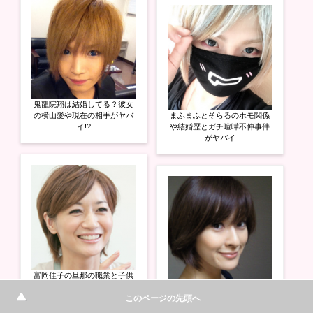
鬼龍院翔は結婚してる？彼女
の横山愛や現在の相手がヤバ
まふまふとそらるのホモ関係
イ!?
や結婚歴とガチ喧嘩不仲事件
がヤバイ
富岡佳子の旦那の職業と子供
や自宅と私服のダサい画像が
秋本祐希の元旦那の現在や再
ヤバイ!?
婚相手と息子の学校名がヤバ
このページの先頭へ
イ!?モデルとしての驚きの経