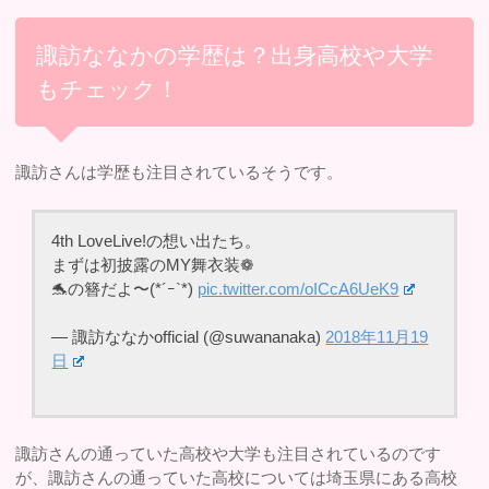
諏訪ななかの学歴は？出身高校や大学
もチェック！
諏訪さんは学歴も注目されているそうです。
4th LoveLive!の想い出たち。
まずは初披露のMY舞衣装❁
🐬の簪だよ〜(*´ｰ`*)
pic.twitter.com/oICcA6UeK9
— 諏訪ななかofficial (@suwananaka)
2018年11月19
日
諏訪さんの通っていた高校や大学も注目されているのです
が、諏訪さんの通っていた高校については埼玉県にある高校