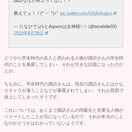
諏訪ななか炎上ってなに！？
教えてぇ！！(*˙︶˙*)ﾉﾞ
pic.twitter.com/GfqNdxejcn
— たなひで μ’sとAqoursは女神様✨✨ (@tanahide93)
2018年8月28日
どうやら学生時代の友人と思われる人物が諏訪さんの学生時
代のことを暴露してしまい、それが大きな話題になったのだ
とか。
ちなみに、学生時代の諏訪さんは、現在の諏訪さんとはかな
りキャラが違うことなどが暴露されてしまい、それが原因で
炎上してしまったそうです。
これについては、あくまで諏訪さんの同級生と名乗る人物が
ツイートしたことが元になっているので、それが本当のこと
なのかどうかはわかっていないようです。