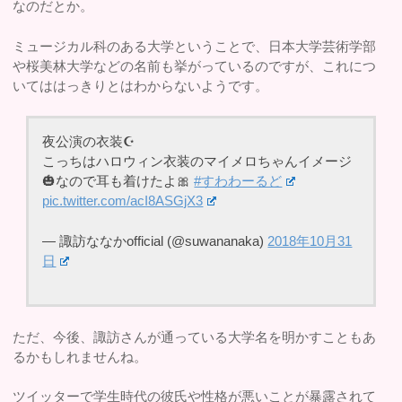
なのだとか。
ミュージカル科のある大学ということで、日本大学芸術学部
や桜美林大学などの名前も挙がっているのですが、これにつ
いてははっきりとはわからないようです。
夜公演の衣装☪️
こっちはハロウィン衣装のマイメロちゃんイメージ
🎃なので耳も着けたよ🎀
#すわわーるど
pic.twitter.com/acI8ASGjX3
— 諏訪ななかofficial (@suwananaka)
2018年10月31
日
ただ、今後、諏訪さんが通っている大学名を明かすこともあ
るかもしれませんね。
ツイッターで学生時代の彼氏や性格が悪いことが暴露されて