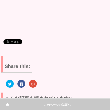
Share this:
ク
F
ク
リ
a
リ
ッ
c
ッ
ク
e
ク
し
b
し
て
o
て
こんな記事も読まれています!!
T
o
G
w
k
o
このページの先頭へ
i
で
o
t
共
g