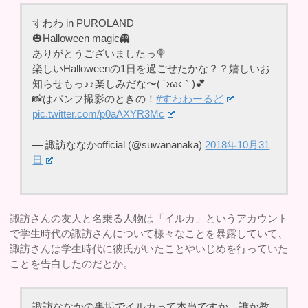
すわわ in PUROLAND
🎃Halloween magic👻
ありがとうございましたっ🍭
楽しいHalloweenの1日を過ごせたかな？？嬉しいお
知らせもっ♪♪楽しみだな〜( ´›ω‹｀)💕
📸はパンフ撮影のときの！
#すわわーるど
pic.twitter.com/p0aAXYR3Mc
— 諏訪ななかofficial (@suwananaka)
2018年10月31
日
諏訪さんの友人と名乗る人物は「イルカ」というアカウント
で学生時代の諏訪さんについて様々なことを暴露していて、
諏訪さんは学生時代に彼氏がいたことやいじめを行っていた
ことを告白したのだとか。
諏訪ななかの裏垢でイルカって本当ですか。誰か教