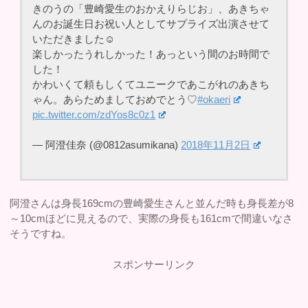
きのうの「豊崎愛生のおかえりらじお」、あきちゃ
んのお誕生日お祝い人としてサプライズ出演させて
いただきました☺︎
楽しかったうれしかった！あっという間のお時間で
した！
かわいくて頼もしくてユニークであこがれのあきち
ゃん。あらためましておめでとう♡
#okaeri
pic.twitter.com/zdYos8c0z1
— 阿澄佳奈 (@0812asumikana)
2018年11月2日
阿澄さんは身長169cmの豊崎愛生さんと並んだ時も身長差が8
～10cmほどに見えるので、実際の身長も161cmで間違いなさ
そうですね。
スポンサーリンク