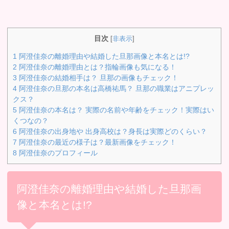
目次
[
非表示
]
1
阿澄佳奈の離婚理由や結婚した旦那画像と本名とは!?
2
阿澄佳奈の離婚理由とは？指輪画像も気になる！
3
阿澄佳奈の結婚相手は？ 旦那の画像もチェック！
4
阿澄佳奈の旦那の本名は高橋祐馬？ 旦那の職業はアニプレッ
クス？
5
阿澄佳奈の本名は？ 実際の名前や年齢をチェック！実際はい
くつなの？
6
阿澄佳奈の出身地や 出身高校は？身長は実際どのくらい？
7
阿澄佳奈の最近の様子は？最新画像をチェック！
8
阿澄佳奈のプロフィール
阿澄佳奈の離婚理由や結婚した旦那画
像と本名とは!?