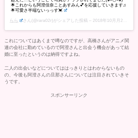
🌟これからも阿澄佳奈ことあすみん💕を応援していきます♫
🌟可愛さ半端ないっっす💓
らら
さん(@rara02r)がシェアした投稿 –
2018年10月月26日午前9時42分PDT
これについてはあくまで噂なのですが、高橋さんがアニメ関
連の会社に勤めているので阿澄さんと出会う機会があって結
婚に至ったというのは納得ですよね。
二人の出会いなどについてははっきりとはわからないもの
の、今後も阿澄さんの旦那さんについては注目されていきそ
うです。
スポンサーリンク