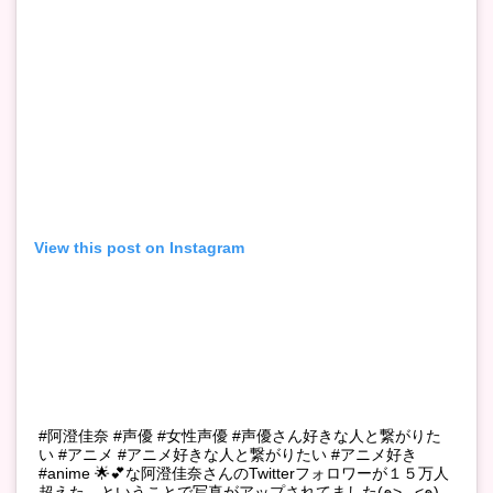
View this post on Instagram
#阿澄佳奈 #声優 #女性声優 #声優さん好きな人と繋がりた
い #アニメ #アニメ好きな人と繋がりたい #アニメ好き
#anime 🌟💕な阿澄佳奈さんのTwitterフォロワーが１５万人
超えた…ということで写真がアップされてました(๑>◡<๑)