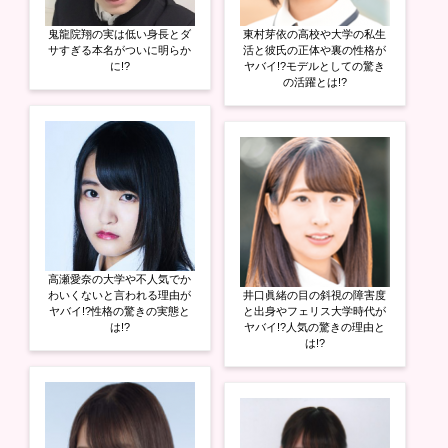
鬼龍院翔の実は低い身長とダ
東村芽依の高校や大学の私生
サすぎる本名がついに明らか
活と彼氏の正体や裏の性格が
に!?
ヤバイ!?モデルとしての驚き
の活躍とは!?
高瀬愛奈の大学や不人気でか
わいくないと言われる理由が
井口眞緒の目の斜視の障害度
ヤバイ!?性格の驚きの実態と
と出身やフェリス大学時代が
は!?
ヤバイ!?人気の驚きの理由と
は!?