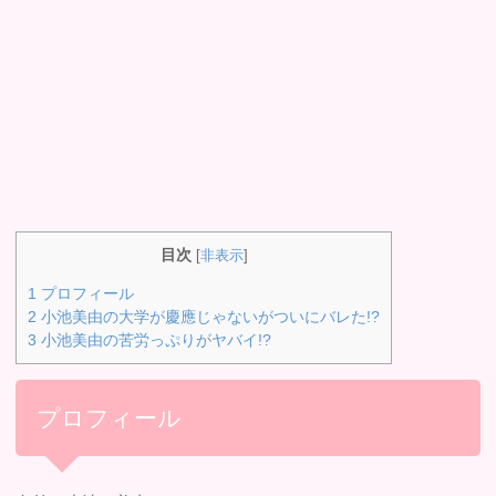
目次
[
非表示
]
1
プロフィール
2
小池美由の大学が慶應じゃないがついにバレた!?
3
小池美由の苦労っぷりがヤバイ!?
プロフィール