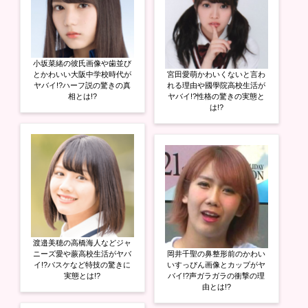
小坂菜緒の彼氏画像や歯並び
とかわいい大阪中学校時代が
宮田愛萌かわいくないと言わ
ヤバイ!?ハーフ説の驚きの真
れる理由や國學院高校生活が
相とは!?
ヤバイ!?性格の驚きの実態と
は!?
渡邉美穂の高橋海人などジャ
ニーズ愛や蕨高校生活がヤバ
岡井千聖の鼻整形前のかわい
イ!?バスケなど特技の驚きに
いすっぴん画像とカップがヤ
実態とは!?
バイ!?声ガラガラの衝撃の理
由とは!?