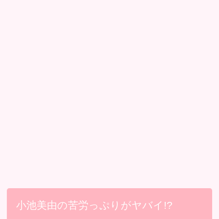
小池美由の苦労っぷりがヤバイ!?