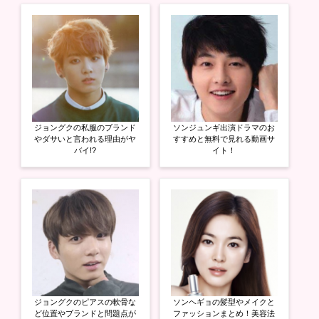
t
有
l
e
す
e
r
る
+
で
に
で
共
は
共
有
ク
有
(
リ
(
新
ッ
新
し
ク
し
い
し
い
ウ
て
ウ
ィ
く
ィ
ン
だ
ン
ド
さ
ド
ウ
い
ウ
ジョングクの私服のブランド
ソンジュンギ出演ドラマのお
で
(
で
開
新
開
やダサいと言われる理由がヤ
すすめと無料で見れる動画サ
き
し
き
バイ!?
イト！
ま
い
ま
す
ウ
す
)
ィ
)
ン
ド
ウ
で
開
き
ま
す
)
ジョングクのピアスの軟骨な
ソンヘギョの髪型やメイクと
ど位置やブランドと問題点が
ファッションまとめ！美容法