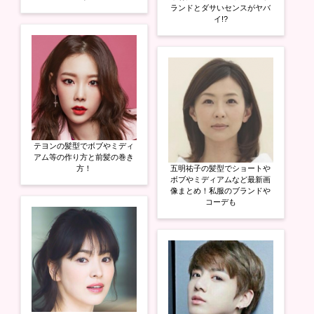
ランドとダサいセンスがヤバ
イ!?
テヨンの髪型でボブやミディ
アム等の作り方と前髪の巻き
方！
五明祐子の髪型でショートや
ボブやミディアムなど最新画
像まとめ！私服のブランドや
コーデも