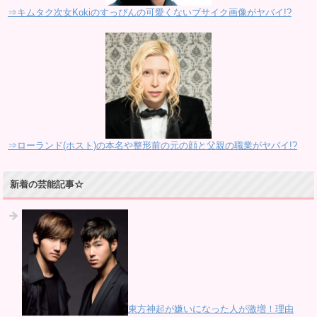
⇒キムタク次女Kokiのすっぴんの可愛くないブサイク画像がヤバイ!?
⇒ローランド(ホスト)の本名や整形前の元の顔と父親の職業がヤバイ!?
新着の芸能記事☆
東方神起が嫌いになった人が激増！理由