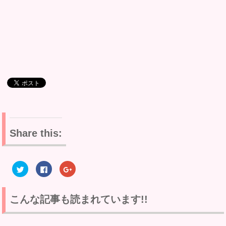
Share this:
ク
F
ク
リ
a
リ
ッ
c
ッ
ク
e
ク
し
b
し
て
o
て
こんな記事も読まれています!!
T
o
G
w
k
o
i
で
o
t
共
g