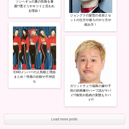
ソンヘギョの裏の性格を暴
露!?悪そうやキツイと言われ
る理由！
ジョングクの髪型の名前とセ
ットの仕方や後ろのやり方や
頼み方！
EXIDメンバーの人気順と理由
まとめ！性格の比較や不仲説
も
ガリットチュウ福島の嫁や子
供の顔画像やハーフ説がヤバ
イ!?病気や筋肉の実態もヤバ
イ!?
Load more posts