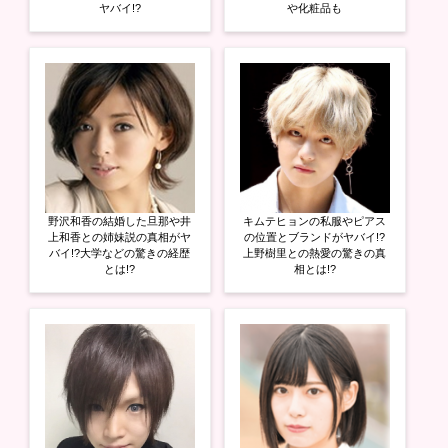
ヤバイ!?
や化粧品も
野沢和香の結婚した旦那や井
キムテヒョンの私服やピアス
上和香との姉妹説の真相がヤ
の位置とブランドがヤバイ!?
バイ!?大学などの驚きの経歴
上野樹里との熱愛の驚きの真
とは!?
相とは!?