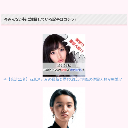
今みんなが特に注目している記事はコチラ♪
⇒【合計11名】石原さとみの最新＆歴代彼氏と実際の体験人数が衝撃!?