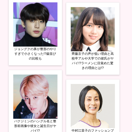
ジョングクの鼻が整形のやり
すぎで小さくなった!?歯並び
齊藤京子の声が低い理由と高
の比較も
校卒アルや大学での彼氏がヤ
バイ!?ラーメンに目覚めた驚
きの理由とは!?
パクジミンのハングル名と整
形前画像や彼女と誕生日がヤ
バイ!?
中村江里子のファッションブ