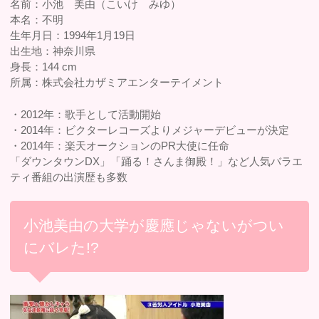
名前：小池 美由（こいけ みゆ）
本名：不明
生年月日：1994年1月19日
出生地：神奈川県
身長：144 cm
所属：株式会社カザミアエンターテイメント
・2012年：歌手として活動開始
・2014年：ビクターレコーズよりメジャーデビューが決定
・2014年：楽天オークションのPR大使に任命
「ダウンタウンDX」「踊る！さんま御殿！」など人気バラエ
ティ番組の出演歴も多数
小池美由の大学が慶應じゃないがつい
にバレた!?