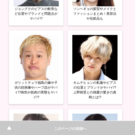
ジョングクのピアスの軟骨な
ソンヘギョの髪型やメイクと
ど位置やブランドと問題点が
ファッションまとめ！美容法
ヤバイ!?
や化粧品も
ガリットチュウ福島の嫁や子
キムテヒョンの私服やピアス
供の顔画像やハーフ説がヤバ
の位置とブランドがヤバイ!?
イ!?病気や筋肉の実態もヤバ
上野樹里との熱愛の驚きの真
イ!?
相とは!?
このページの先頭へ