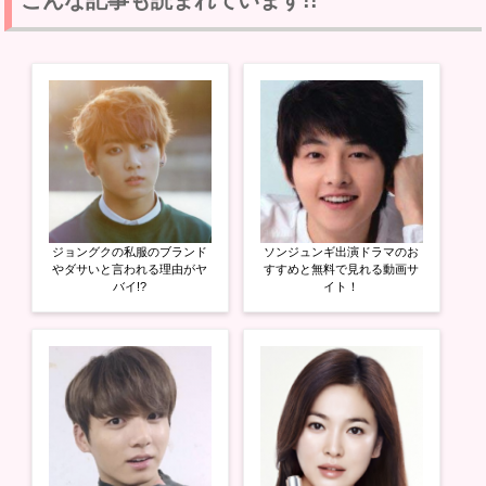
こんな記事も読まれています!!
T
o
G
w
k
o
i
で
o
t
共
g
t
有
l
e
す
e
r
る
+
で
に
で
共
は
共
有
ク
有
(
リ
(
新
ッ
新
し
ク
し
い
し
い
ウ
て
ウ
ィ
く
ィ
ン
だ
ン
ド
さ
ド
ウ
い
ウ
ジョングクの私服のブランド
ソンジュンギ出演ドラマのお
で
(
で
開
新
開
やダサいと言われる理由がヤ
すすめと無料で見れる動画サ
き
し
き
バイ!?
イト！
ま
い
ま
す
ウ
す
)
ィ
)
ン
ド
ウ
で
開
き
ま
す
)