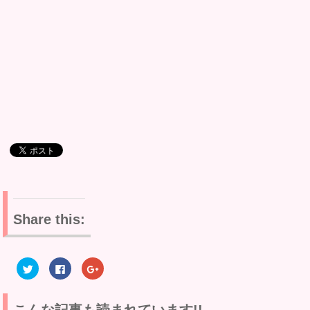
Share this:
ク
F
ク
リ
a
リ
ッ
c
ッ
ク
e
ク
し
b
し
て
o
て