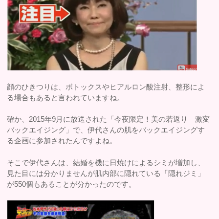
顔のひきつりは、ボトックスやヒアルロン酸注射、整形によ
る場合もあると言われていますね。
確か、2015年9月に放送された「今夜限定！美の若返り 激変
バックエイジング」で、伊代さんの肌をバックエイジングす
る企画に参加されたんですよね。
そこで伊代さんは、結婚を機に日焼けによるシミが増加し、
見た目には分かりませんが肌内部に隠れている「隠れジミ」
が550個もあることが分かったのです。