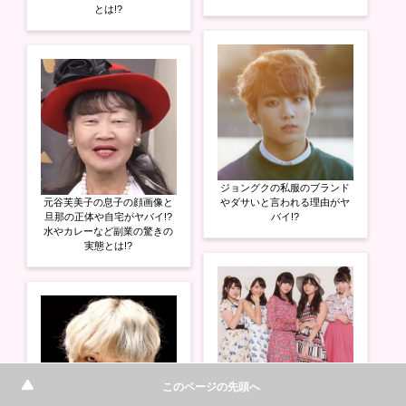
とは!?
ジョングクの私服のブランド
元谷芙美子の息子の顔画像と
やダサいと言われる理由がヤ
旦那の正体や自宅がヤバイ!?
バイ!?
水やカレーなど副業の驚きの
実態とは!?
このページの先頭へ