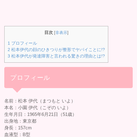
目次
[
非表示
]
1
プロフィール
2
松本伊代の顔のひきつりが整形でヤバイことに!?
3
松本伊代が発達障害と言われる驚きの理由とは!?
プロフィール
名前：松本 伊代（まつもと いよ）
本名：小園 伊代（こぞの いよ）
生年月日：1965年6月21日（51歳）
出身地：東京都
身長：157cm
血液型：B型