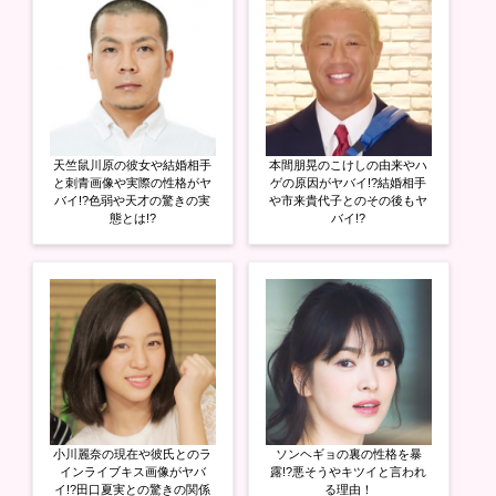
で
に
で
共
は
共
有
ク
有
(
リ
(
新
ッ
新
し
ク
し
い
し
い
ウ
て
ウ
ィ
く
ィ
ン
だ
ン
ド
さ
ド
ウ
い
ウ
天竺鼠川原の彼女や結婚相手
本間朋晃のこけしの由来やハ
で
(
で
開
新
開
と刺青画像や実際の性格がヤ
ゲの原因がヤバイ!?結婚相手
き
し
き
バイ!?色弱や天才の驚きの実
や市来貴代子とのその後もヤ
ま
い
ま
態とは!?
バイ!?
す
ウ
す
)
ィ
)
ン
ド
ウ
で
開
き
ま
す
)
小川麗奈の現在や彼氏とのラ
ソンヘギョの裏の性格を暴
インライブキス画像がヤバ
露!?悪そうやキツイと言われ
イ!?田口夏実との驚きの関係
る理由！