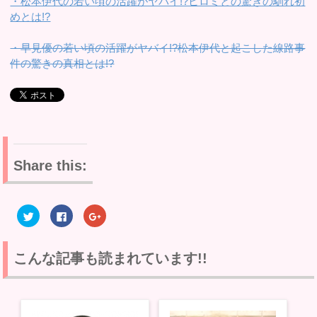
・松本伊代の若い頃の活躍がヤバイ!?ヒロミとの驚きの馴れ初
めとは!?
・早見優の若い頃の活躍がヤバイ!?松本伊代と起こした線路事
件の驚きの真相とは!?
Share this:
ク
F
ク
リ
a
リ
ッ
c
ッ
ク
e
ク
し
b
し
て
o
て
こんな記事も読まれています!!
T
o
G
w
k
o
i
で
o
t
共
g
t
有
l
e
す
e
r
る
+