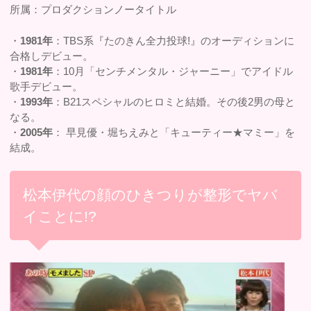
所属：プロダクションノータイトル
・
1981年
：TBS系『たのきん全力投球!』のオーディションに
合格しデビュー。
・
1981年
：10月「センチメンタル・ジャーニー」でアイドル
歌手デビュー。
・
1993年
：B21スペシャルのヒロミと結婚。その後2男の母と
なる。
・
2005年
： 早見優・堀ちえみと「キューティー★マミー」を
結成。
松本伊代の顔のひきつりが整形でヤバ
イことに!?