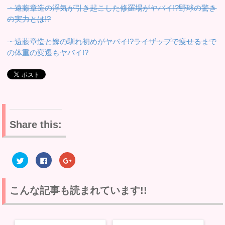
・遠藤章造の浮気が引き起こした修羅場がヤバイ!?野球の驚き
の実力とは!?
・遠藤章造と嫁の馴れ初めがヤバイ!?ライザップで痩せるまで
の体重の変遷もヤバイ!?
Share this:
ク
F
ク
リ
a
リ
ッ
c
ッ
ク
e
ク
し
b
し
て
o
て
こんな記事も読まれています!!
T
o
G
w
k
o
i
で
o
t
共
g
t
有
l
e
す
e