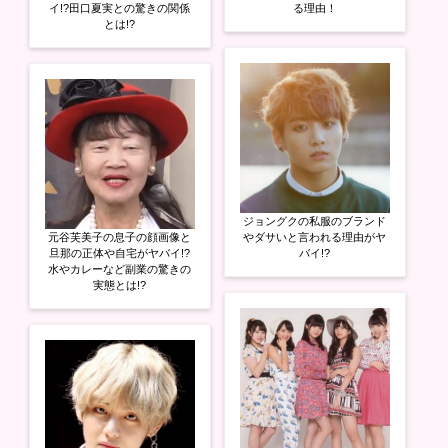
イ!?田口夏実との驚きの関係
る理由！
とは!?
ジョングクの私服のブランド
元谷芙美子の息子の顔画像と
やダサいと言われる理由がヤ
旦那の正体や自宅がヤバイ!?
バイ!?
水やカレーなど副業の驚きの
実態とは!?