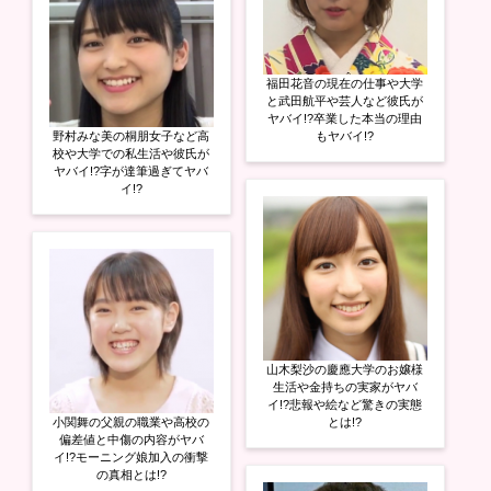
福田花音の現在の仕事や大学
と武田航平や芸人など彼氏が
ヤバイ!?卒業した本当の理由
野村みな美の桐朋女子など高
もヤバイ!?
校や大学での私生活や彼氏が
ヤバイ!?字が達筆過ぎてヤバ
イ!?
山木梨沙の慶應大学のお嬢様
生活や金持ちの実家がヤバ
イ!?悲報や絵など驚きの実態
小関舞の父親の職業や高校の
とは!?
偏差値と中傷の内容がヤバ
イ!?モーニング娘加入の衝撃
の真相とは!?