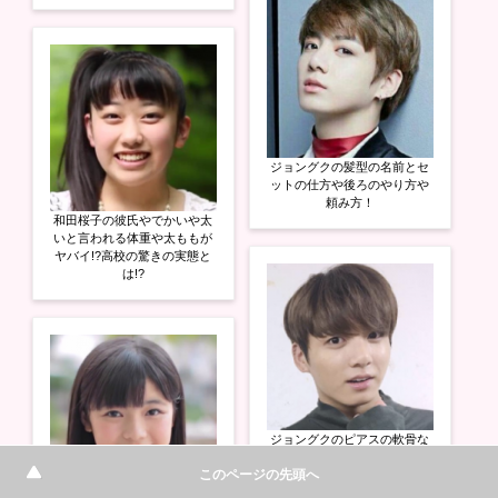
ジョングクの髪型の名前とセ
ットの仕方や後ろのやり方や
頼み方！
和田桜子の彼氏やでかいや太
いと言われる体重や太ももが
ヤバイ!?高校の驚きの実態と
は!?
ジョングクのピアスの軟骨な
ど位置やブランドと問題点が
このページの先頭へ
ヤバイ!?