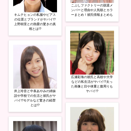
こぶしファクトリーの脱退メ
ンバーと理由や人気順とカラ
キムテヒョンの私服やピアス
ーまとめ！彼氏情報まとめも
の位置とブランドがヤバイ!?
上野樹里との熱愛の驚きの真
相とは!?
広瀬彩海の彼氏と高校や大学
などの私生活がヤバイ!?太っ
た画像と目や体重と腹周りも
井上玲音と中条あやみの姉妹
ヤバイ!?
説や学校での生活と彼氏がヤ
バイ!?モデルなど驚きの経歴
とは!?