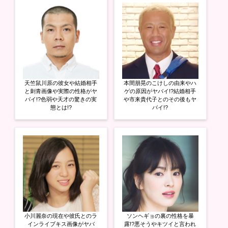
r
る
+
で
に
で
共
は
共
有
ク
有
(
リ
(
新
ッ
新
し
ク
し
い
し
い
ウ
て
ウ
ィ
く
ィ
ン
だ
ン
ド
さ
ド
ウ
い
ウ
天竺鼠川原の彼女や結婚相手
本間朋晃のこけしの由来やハ
で
(
で
開
新
開
と刺青画像や実際の性格がヤ
ゲの原因がヤバイ!?結婚相手
き
し
き
バイ!?色弱や天才の驚きの実
や市来貴代子とのその後もヤ
ま
い
ま
態とは!?
バイ!?
す
ウ
す
)
ィ
)
ン
ド
ウ
で
開
き
ま
す
)
小川麗奈の現在や彼氏とのラ
ソンヘギョの裏の性格を暴
インライブキス画像がヤバ
露!?悪そうやキツイと言われ