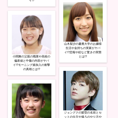
イ!?
山木梨沙の慶應大学のお嬢様
生活や金持ちの実家がヤバ
イ!?悲報や絵など驚きの実態
小関舞の父親の職業や高校の
とは!?
偏差値と中傷の内容がヤバ
イ!?モーニング娘加入の衝撃
の真相とは!?
ジョングクの髪型の名前とセ
ットの仕方や後ろのやり方や