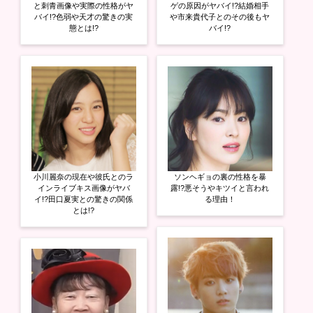
開
新
開
と刺青画像や実際の性格がヤ
ゲの原因がヤバイ!?結婚相手
き
し
き
バイ!?色弱や天才の驚きの実
や市来貴代子とのその後もヤ
ま
い
ま
態とは!?
バイ!?
す
ウ
す
)
ィ
)
ン
ド
ウ
で
開
き
ま
す
)
小川麗奈の現在や彼氏とのラ
ソンヘギョの裏の性格を暴
インライブキス画像がヤバ
露!?悪そうやキツイと言われ
イ!?田口夏実との驚きの関係
る理由！
とは!?