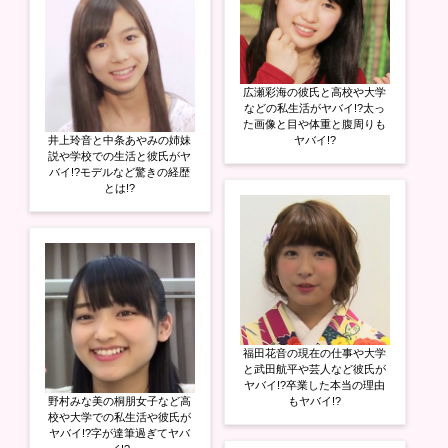
広瀬彩海の彼氏と高校や大学
などの私生活がヤバイ!?太っ
た画像と目や体重と腹周りも
井上玲音と中条あやみの姉妹
ヤバイ!?
説や学校での生活と彼氏がヤ
バイ!?モデルなど驚きの経歴
とは!?
福田花音の現在の仕事や大学
と武田航平や芸人など彼氏が
ヤバイ!?卒業した本当の理由
野村みな美の桐朋女子など高
もヤバイ!?
校や大学での私生活や彼氏が
ヤバイ!?字が達筆過ぎてヤバ