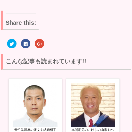
Share this:
ク
F
ク
リ
a
リ
ッ
c
ッ
ク
e
ク
し
b
し
て
o
て
こんな記事も読まれています!!
T
o
G
w
k
o
i
で
o
t
共
g
t
有
l
e
す
e
r
る
+
で
に
で
共
は
共
有
ク
有
(
リ
(
新
ッ
新
し
ク
し
い
し
い
ウ
て
ウ
ィ
く
ィ
ン
だ
ン
ド
さ
ド
ウ
い
ウ
天竺鼠川原の彼女や結婚相手
本間朋晃のこけしの由来やハ
で
(
で