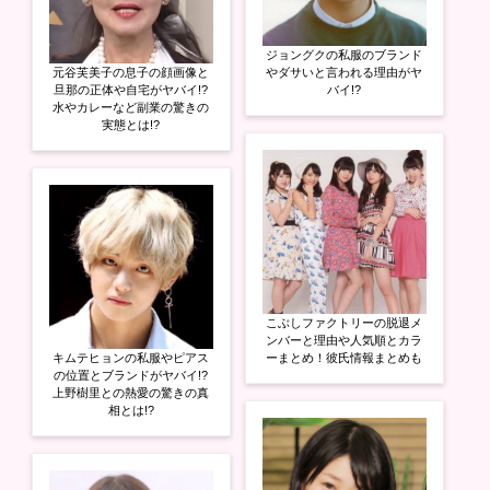
ジョングクの私服のブランド
元谷芙美子の息子の顔画像と
やダサいと言われる理由がヤ
旦那の正体や自宅がヤバイ!?
バイ!?
水やカレーなど副業の驚きの
実態とは!?
こぶしファクトリーの脱退メ
ンバーと理由や人気順とカラ
キムテヒョンの私服やピアス
ーまとめ！彼氏情報まとめも
の位置とブランドがヤバイ!?
上野樹里との熱愛の驚きの真
相とは!?