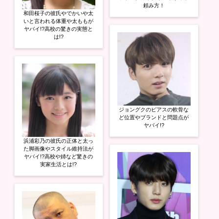
頼み方！
和田桜子の彼氏やでかいや太
いと言われる体重や太ももが
ヤバイ!?高校の驚きの実態と
は!?
ジョングクのピアスの軟骨な
ど位置やブランドと問題点が
ヤバイ!?
浜浦彩乃の彼氏の正体と太っ
た脚画像やスタイル維持法が
ヤバイ!?高校や姉など驚きの
実家生活とは!?