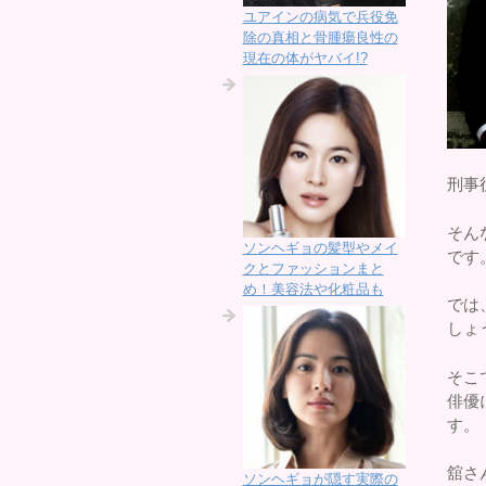
ユアインの病気で兵役免
除の真相と骨腫瘍良性の
現在の体がヤバイ!?
刑事
そん
ソンヘギョの髪型やメイ
です
クとファッションまと
め！美容法や化粧品も
では
しょ
そこ
俳優
す。
舘さ
ソンヘギョが隠す実際の