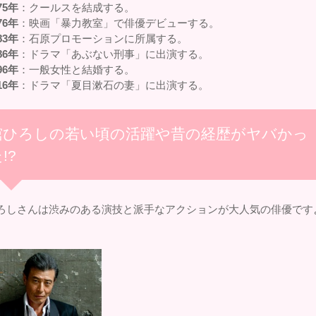
75年
：クールスを結成する。
76年
：映画「暴力教室」で俳優デビューする。
83年
：石原プロモーションに所属する。
86年
：ドラマ「あぶない刑事」に出演する。
96年
：一般女性と結婚する。
16年
：ドラマ「夏目漱石の妻」に出演する。
舘ひろしの若い頃の活躍や昔の経歴がヤバかっ
!?
ろしさんは渋みのある演技と派手なアクションが大人気の俳優です