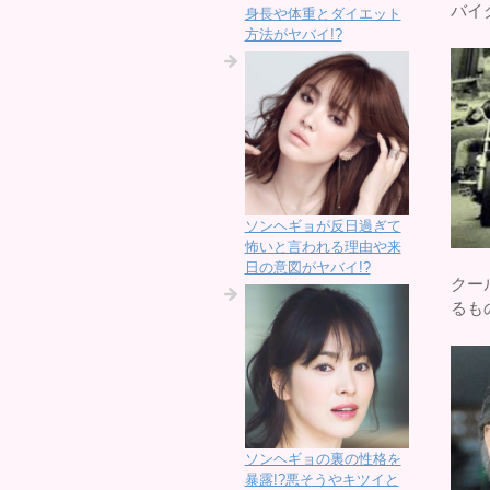
バイ
身長や体重とダイエット
方法がヤバイ!?
ソンヘギョが反日過ぎて
怖いと言われる理由や来
日の意図がヤバイ!?
クー
るも
ソンヘギョの裏の性格を
暴露!?悪そうやキツイと