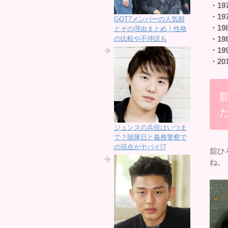
・19
・19
GOT7メンバーの人気順
・19
とその理由まとめ！性格
の比較や不仲説も
・19
・19
・20
た
ジュンスの兵役はいつま
で？除隊日と義務警察で
の現在がヤバイ!?
舘ひ
ね。