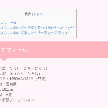
目次
[
非表示
]
ロフィール
ひろしの若い頃の活躍や昔の経歴がヤバかった!?
ひろしの嫁の実家など生活の驚きの実態とは!?
プロフィール
：舘 ひろし（たち ひろし）
：舘 廣（たち ひろし）
日：1950年3月31日（67歳）
地：愛知県
181cm
型：A型
：石原プロモーション