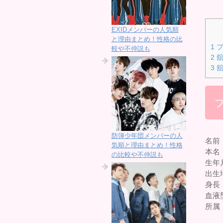
EXIDメンバーの人気順
と理由まとめ！性格の比
1
プ
較や不仲説も
2
舘
3
舘
防弾少年団メンバーの人
名前
気順と理由まとめ！性格
本名
の比較や不仲説も
生年月
出生
身長：
血液
所属