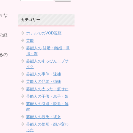
々な
カテゴリー
ホテルでのVOD視聴
の経
芸能
芸能人の 結婚・離婚・旦
那・嫁
るの
芸能人のすっぴん・ブサ
イク
芸能人の事件・逮捕
芸能人の兄弟・姉妹
芸能人の太った・痩せた
芸能人の子供・息子・娘
芸能人の引退・脱退・解
散
芸能人の彼氏・彼女
芸能人の整形・顔が変わ
った