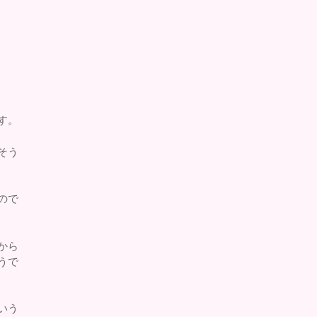
す。
そう
ので
から
うで
いう