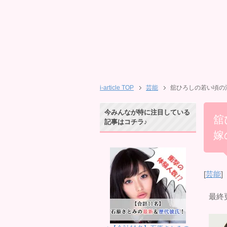
i-article TOP
芸能
舘ひろしの若い頃の
今みんなが特に注目している
舘
記事はコチラ♪
嫁
[
芸能
]
最終