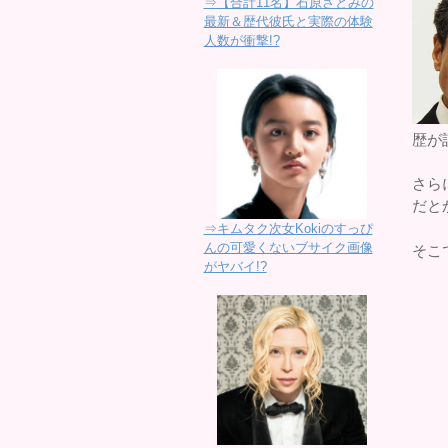
⇒【合計11名】石原さとみの
最新＆歴代彼氏と実際の体験
人数が衝撃!?
歴が
さら
だと
⇒キムタク次女Kokiのすっぴ
んの可愛くないブサイク画像
そこ
がヤバイ!?