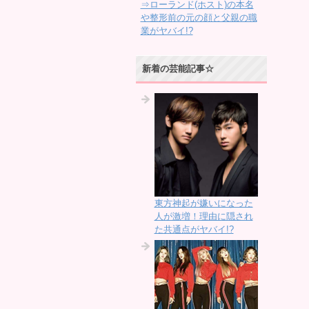
⇒ローランド(ホスト)の本名
や整形前の元の顔と父親の職
業がヤバイ!?
新着の芸能記事☆
東方神起が嫌いになった
人が激増！理由に隠され
た共通点がヤバイ!?