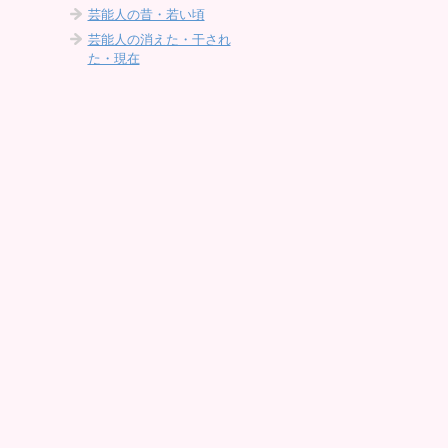
芸能人の昔・若い頃
芸能人の消えた・干され
た・現在