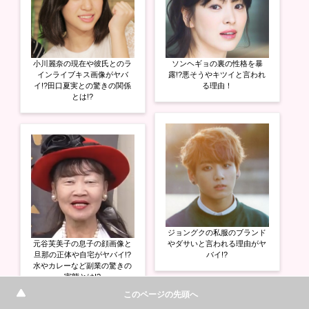
)
小川麗奈の現在や彼氏とのラ
ソンヘギョの裏の性格を暴
インライブキス画像がヤバ
露!?悪そうやキツイと言われ
イ!?田口夏実との驚きの関係
る理由！
とは!?
ジョングクの私服のブランド
元谷芙美子の息子の顔画像と
やダサいと言われる理由がヤ
旦那の正体や自宅がヤバイ!?
バイ!?
水やカレーなど副業の驚きの
実態とは!?
このページの先頭へ