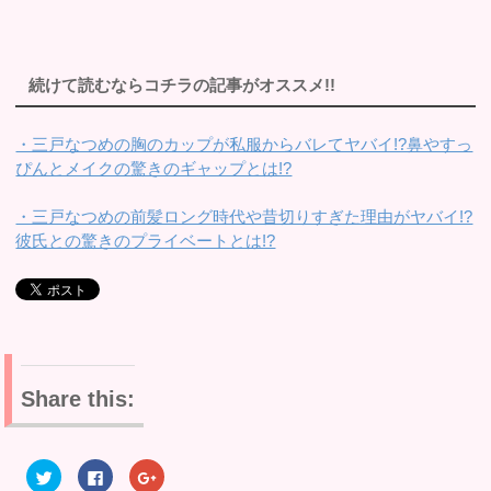
続けて読むならコチラの記事がオススメ!!
・三戸なつめの胸のカップが私服からバレてヤバイ!?鼻やすっ
ぴんとメイクの驚きのギャップとは!?
・三戸なつめの前髪ロング時代や昔切りすぎた理由がヤバイ!?
彼氏との驚きのプライベートとは!?
Share this:
ク
F
ク
リ
a
リ