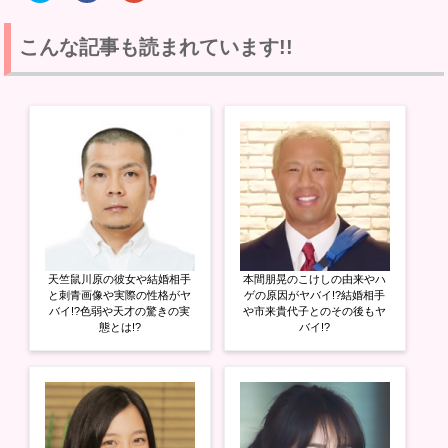
ッ
c
ッ
ク
e
ク
し
b
し
て
o
て
こんな記事も読まれています!!
T
o
G
w
k
o
i
で
o
t
共
g
t
有
l
e
す
e
r
る
+
で
に
で
共
は
共
有
ク
有
(
リ
(
新
ッ
新
し
ク
し
い
し
い
ウ
て
ウ
ィ
く
ィ
ン
だ
ン
ド
さ
ド
ウ
い
ウ
天竺鼠川原の彼女や結婚相手
本間朋晃のこけしの由来やハ
で
(
で
開
新
開
と刺青画像や実際の性格がヤ
ゲの原因がヤバイ!?結婚相手
き
し
き
バイ!?色弱や天才の驚きの実
や市来貴代子とのその後もヤ
ま
い
ま
態とは!?
バイ!?
す
ウ
す
)
ィ
)
ン
ド
ウ
で
開
き
ま
す