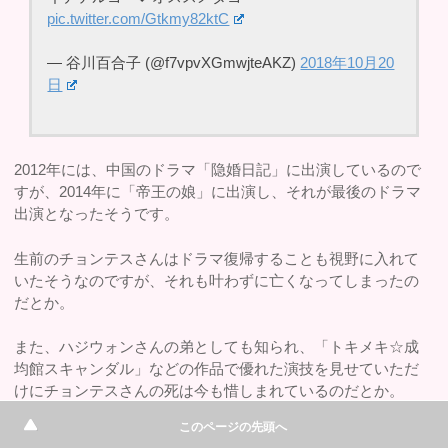
pic.twitter.com/Gtkmy82ktC
— 谷川百合子 (@f7vpvXGmwjteAKZ)
2018年10月20
日
2012年には、中国のドラマ「隐婚日記」に出演しているので
すが、2014年に「帝王の娘」に出演し、それが最後のドラマ
出演となったそうです。
生前のチョンテスさんはドラマ復帰することも視野に入れて
いたそうなのですが、それも叶わずに亡くなってしまったの
だとか。
また、ハジウォンさんの弟としても知られ、「トキメキ☆成
均館スキャンダル」などの作品で優れた演技を見せていただ
けにチョンテスさんの死は今も惜しまれているのだとか。
このページの先頭へ
なので、今後もチョンテスさんが出演した作品は多くの人に