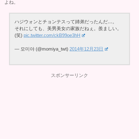
よね。
ハジウォンとチョンテスって姉弟だったんだ…。
それにしても、美男美女の家族だねぇ。羨ましい。
(笑)
pic.twitter.com/ckB99oe3hH
— 모미야 (@momiya_twt)
2014年12月23日
スポンサーリンク