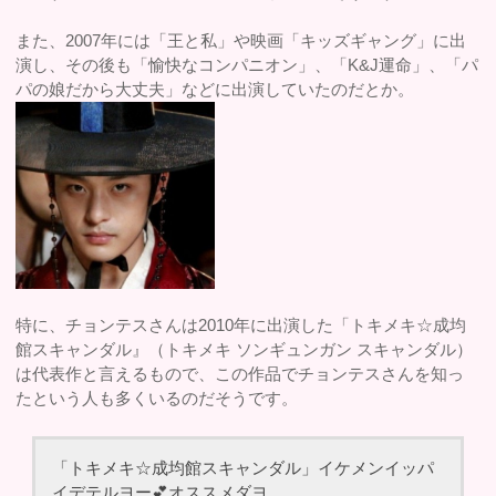
また、2007年には「王と私」や映画「キッズギャング」に出
演し、その後も「愉快なコンパニオン」、「K&J運命」、「パ
パの娘だから大丈夫」などに出演していたのだとか。
特に、チョンテスさんは2010年に出演した「トキメキ☆成均
館スキャンダル』（トキメキ ソンギュンガン スキャンダル）
は代表作と言えるもので、この作品でチョンテスさんを知っ
たという人も多くいるのだそうです。
「トキメキ☆成均館スキャンダル」イケメンイッパ
イデテルヨー💕オススメダヨ